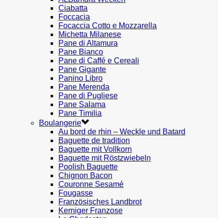
Ciabatta
Foccacia
Focaccia Cotto e Mozzarella
Michetta Milanese
Pane di Altamura
Pane Bianco
Pane di Caffé e Cereali
Pane Gigante
Panino Libro
Pane Merenda
Pane di Pugliese
Pane Salama
Pane Timilia
Boulangerie
Au bord de rhin – Weckle und Batard
Baguette de tradition
Baguette mit Vollkorn
Baguette mit Röstzwiebeln
Poolish Baguette
Chignon Bacon
Couronne Sesamé
Fougasse
Französisches Landbrot
Kerniger Franzose