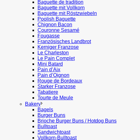
Baguette de tradition
Baguette mit Vollkorn
Baguette mit Röstzwiebeln
Poolish Baguette
Chignon Bacon
Couronne Sesamé
Fougasse
Französisches Landbrot
Kerniger Franzose
Le Charleston
Le Pain Complet
Mini Batard
Pain d’Aix
Pain d’Oignon
Rouge de Bordeaux
Starker Franzose
Tabatiere
Tourte de Meule
Bakery
Bagels
Burger Buns
Brioche Burger Buns / Hotdog Buns
Bulltoast
Sandwichtoast
Vollkorn-Bulltoast