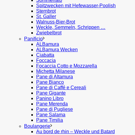
Sommerlaib
Spitzwecken mit Hefewasser-Poolish
Sternbrot
St. Galler
Walnuss-Bier-Brot
Weckle, Semmeln, Schrippen …
Zwiebelbrot
Panificio
ALBamura
ALBamura Wecken
Ciabatta
Foccacia
Focaccia Cotto e Mozzarella
Michetta Milanese
Pane di Altamura
Pane Bianco
Pane di Caffé e Cereali
Pane Gigante
Panino Libro
Pane Merenda
Pane di Pugliese
Pane Salama
Pane Timilia
Boulangerie
Au bord de rhin – Weckle und Batard