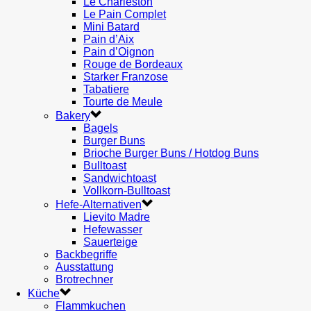
Le Charleston
Le Pain Complet
Mini Batard
Pain d’Aix
Pain d’Oignon
Rouge de Bordeaux
Starker Franzose
Tabatiere
Tourte de Meule
Bakery
Bagels
Burger Buns
Brioche Burger Buns / Hotdog Buns
Bulltoast
Sandwichtoast
Vollkorn-Bulltoast
Hefe-Alternativen
Lievito Madre
Hefewasser
Sauerteige
Backbegriffe
Ausstattung
Brotrechner
Küche
Flammkuchen