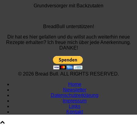
Grundversorger mit Backzutaten
BreadBull unterstützen!
Dir hat es hier gefallen und du willst auch weiterhin neue
Rezepte erhalten? Ich freue mich über jede Anerkennung.
DANKE!
© 2026 Bread Bull. ALL RIGHTS RESERVED.
Home
Newsletter
Datenschutzerklärung
Impressum
Links
Kontakt