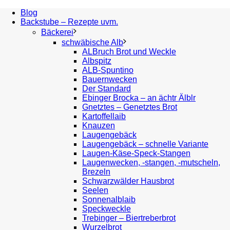
Blog
Backstube – Rezepte uvm.
Bäckerei
schwäbische Alb
ALBruch Brot und Weckle
Albspitz
ALB-Spuntino
Bauernwecken
Der Standard
Ebinger Brocka – an ächtr Älblr
Gnetztes – Genetztes Brot
Kartoffellaib
Knauzen
Laugengebäck
Laugengebäck – schnelle Variante
Laugen-Käse-Speck-Stangen
Laugenwecken, -stangen, -mutscheln,
Brezeln
Schwarzwälder Hausbrot
Seelen
Sonnenalblaib
Speckweckle
Trebinger – Biertreberbrot
Wurzelbrot