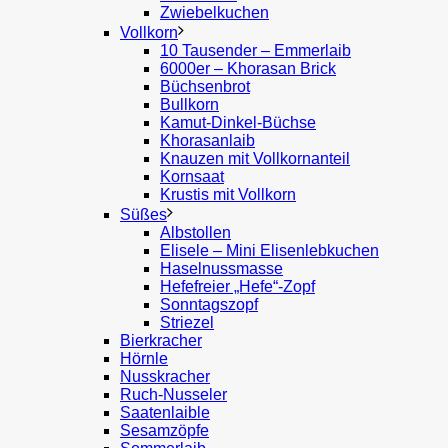
Zwiebelkuchen
Vollkorn
10 Tausender – Emmerlaib
6000er – Khorasan Brick
Büchsenbrot
Bullkorn
Kamut-Dinkel-Büchse
Khorasanlaib
Knauzen mit Vollkornanteil
Kornsaat
Krustis mit Vollkorn
Süßes
Albstollen
Elisele – Mini Elisenlebkuchen
Haselnussmasse
Hefefreier „Hefe“-Zopf
Sonntagszopf
Striezel
Bierkracher
Hörnle
Nusskracher
Ruch-Nusseler
Saatenlaible
Sesamzöpfe