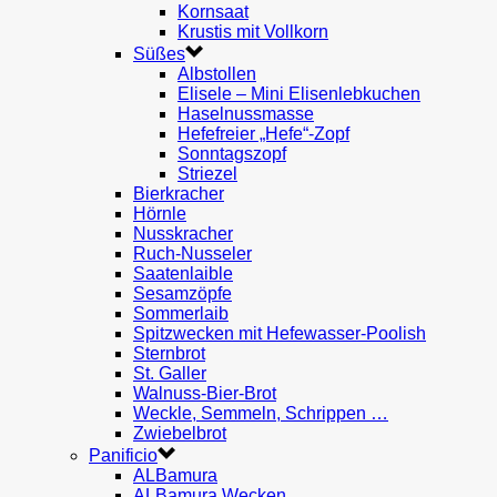
Kornsaat
Krustis mit Vollkorn
Süßes
Albstollen
Elisele – Mini Elisenlebkuchen
Haselnussmasse
Hefefreier „Hefe“-Zopf
Sonntagszopf
Striezel
Bierkracher
Hörnle
Nusskracher
Ruch-Nusseler
Saatenlaible
Sesamzöpfe
Sommerlaib
Spitzwecken mit Hefewasser-Poolish
Sternbrot
St. Galler
Walnuss-Bier-Brot
Weckle, Semmeln, Schrippen …
Zwiebelbrot
Panificio
ALBamura
ALBamura Wecken