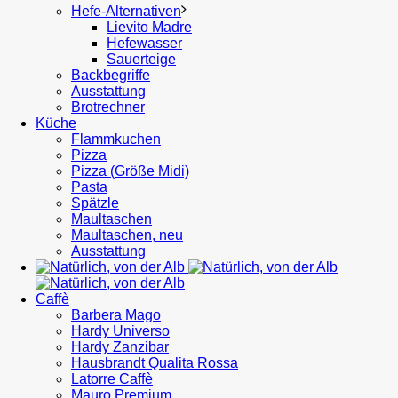
Hefe-Alternativen
Lievito Madre
Hefewasser
Sauerteige
Backbegriffe
Ausstattung
Brotrechner
Küche
Flammkuchen
Pizza
Pizza (Größe Midi)
Pasta
Spätzle
Maultaschen
Maultaschen, neu
Ausstattung
Caffè
Barbera Mago
Hardy Universo
Hardy Zanzibar
Hausbrandt Qualita Rossa
Latorre Caffè
Mauro Premium