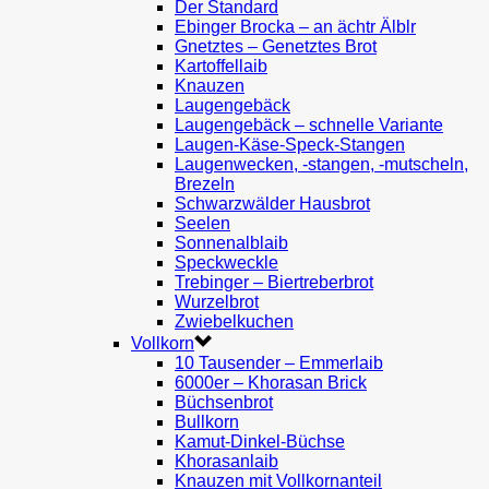
Der Standard
Ebinger Brocka – an ächtr Älblr
Gnetztes – Genetztes Brot
Kartoffellaib
Knauzen
Laugengebäck
Laugengebäck – schnelle Variante
Laugen-Käse-Speck-Stangen
Laugenwecken, -stangen, -mutscheln,
Brezeln
Schwarzwälder Hausbrot
Seelen
Sonnenalblaib
Speckweckle
Trebinger – Biertreberbrot
Wurzelbrot
Zwiebelkuchen
Vollkorn
10 Tausender – Emmerlaib
6000er – Khorasan Brick
Büchsenbrot
Bullkorn
Kamut-Dinkel-Büchse
Khorasanlaib
Knauzen mit Vollkornanteil