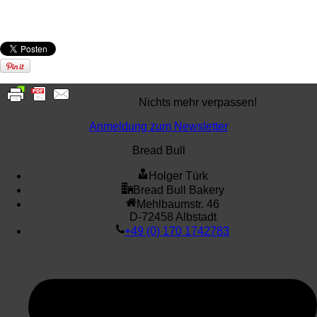
Nichts mehr verpassen!
Anmeldung zum Newsletter
Bread Bull
Holger Türk
Bread Bull Bakery
Mehlbaumstr. 46
D-72458 Albstadt
+49 (0) 170 1742783