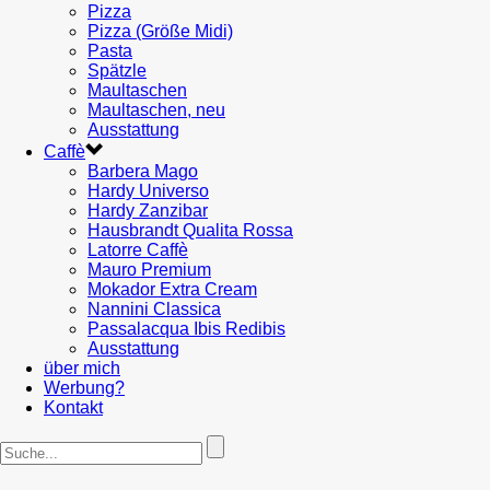
Pizza
Pizza (Größe Midi)
Pasta
Spätzle
Maultaschen
Maultaschen, neu
Ausstattung
Caffè
Barbera Mago
Hardy Universo
Hardy Zanzibar
Hausbrandt Qualita Rossa
Latorre Caffè
Mauro Premium
Mokador Extra Cream
Nannini Classica
Passalacqua Ibis Redibis
Ausstattung
über mich
Werbung?
Kontakt