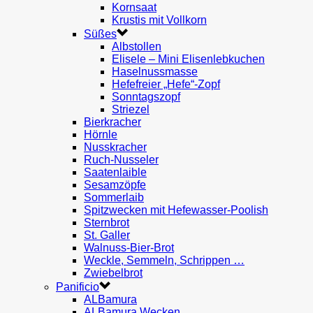
Kornsaat
Krustis mit Vollkorn
Süßes
Albstollen
Elisele – Mini Elisenlebkuchen
Haselnussmasse
Hefefreier „Hefe“-Zopf
Sonntagszopf
Striezel
Bierkracher
Hörnle
Nusskracher
Ruch-Nusseler
Saatenlaible
Sesamzöpfe
Sommerlaib
Spitzwecken mit Hefewasser-Poolish
Sternbrot
St. Galler
Walnuss-Bier-Brot
Weckle, Semmeln, Schrippen …
Zwiebelbrot
Panificio
ALBamura
ALBamura Wecken