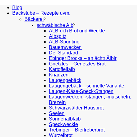
Blog
Backstube – Rezepte uvm.
Bäckerei
schwäbische Alb
ALBruch Brot und Weckle
Albspitz
ALB-Spuntino
Bauernwecken
Der Standard
Ebinger Brocka – an ächtr Älblr
Gnetztes – Genetztes Brot
Kartoffellaib
Knauzen
Laugengebäck
Laugengebäck – schnelle Variante
Laugen-Käse-Speck-Stangen
Laugenwecken, -stangen, -mutscheln,
Brezeln
Schwarzwälder Hausbrot
Seelen
Sonnenalblaib
Speckweckle
Trebinger – Biertreberbrot
Wurzelbrot