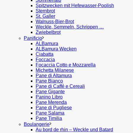
Sommerlaib
Spitzwecken mit Hefewasser-Poolish
Sternbrot
St. Galler
Walnuss-Bier-Brot
Weckle, Semmeln, Schrippen …
Zwiebelbrot
Panificio
ALBamura
ALBamura Wecken
Ciabatta
Foccacia
Focaccia Cotto e Mozzarella
Michetta Milanese
Pane di Altamura
Pane Bianco
Pane di Caffé e Cereali
Pane Gigante
Panino Libro
Pane Merenda
Pane di Pugliese
Pane Salama
Pane Timilia
Boulangerie
Au bord de rhin – Weckle und Batard