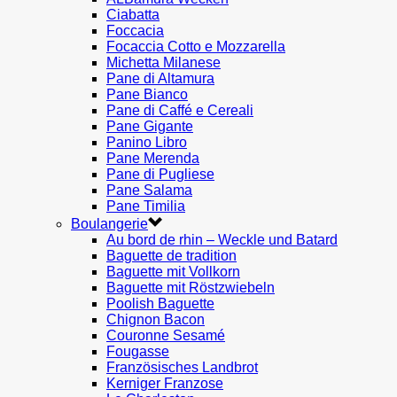
Ciabatta
Foccacia
Focaccia Cotto e Mozzarella
Michetta Milanese
Pane di Altamura
Pane Bianco
Pane di Caffé e Cereali
Pane Gigante
Panino Libro
Pane Merenda
Pane di Pugliese
Pane Salama
Pane Timilia
Boulangerie
Au bord de rhin – Weckle und Batard
Baguette de tradition
Baguette mit Vollkorn
Baguette mit Röstzwiebeln
Poolish Baguette
Chignon Bacon
Couronne Sesamé
Fougasse
Französisches Landbrot
Kerniger Franzose