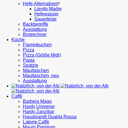
Hefe-Alternativen
Lievito Madre
Hefewasser
Sauerteige
Backbegriffe
Ausstattung
Brotrechner
Küche
Flammkuchen
Pizza
Pizza (Größe Midi)
Pasta
Spätzle
Maultaschen
Maultaschen, neu
Ausstattung
Caffè
Barbera Mago
Hardy Universo
Hardy Zanzibar
Hausbrandt Qualita Rossa
Latorre Caffè
Mauro Premium