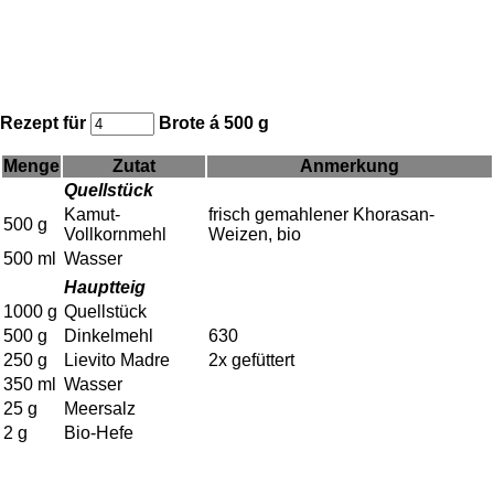
Rezept für
Brote á 500 g
Menge
Zutat
Anmerkung
Quellstück
Kamut-
frisch gemahlener Khorasan-
500
g
Vollkornmehl
Weizen, bio
500
ml
Wasser
Hauptteig
1000
g
Quellstück
500
g
Dinkelmehl
630
250
g
Lievito Madre
2x gefüttert
350
ml
Wasser
25
g
Meersalz
2
g
Bio-Hefe