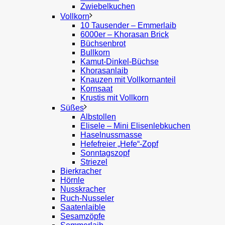
Zwiebelkuchen
Vollkorn
10 Tausender – Emmerlaib
6000er – Khorasan Brick
Büchsenbrot
Bullkorn
Kamut-Dinkel-Büchse
Khorasanlaib
Knauzen mit Vollkornanteil
Kornsaat
Krustis mit Vollkorn
Süßes
Albstollen
Elisele – Mini Elisenlebkuchen
Haselnussmasse
Hefefreier „Hefe“-Zopf
Sonntagszopf
Striezel
Bierkracher
Hörnle
Nusskracher
Ruch-Nusseler
Saatenlaible
Sesamzöpfe