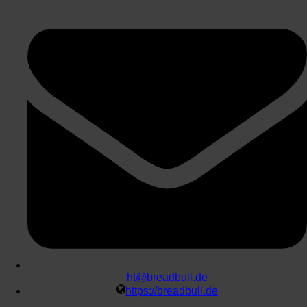
ht@breadbull.de
https://breadbull.de