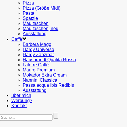
Pizza
Pizza (Größe Midi)
Pasta
Spätzle
Maultaschen
Maultaschen, neu
Ausstattung
Caffè
Barbera Mago
Hardy Universo
Hardy Zanzibar
Hausbrandt Qualita Rossa
Latorre Caffè
Mauro Premium
Mokador Extra Cream
Nannini Classica
Passalacqua Ibis Redibis
Ausstattung
über mich
Werbung?
Kontakt