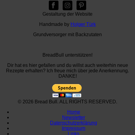
Gestaltung der Website
Handmade by
Holger Türk
Grundversorger mit Backzutaten
BreadBull unterstützen!
Dir hat es hier gefallen und du willst auch weiterhin neue
Rezepte erhalten? Ich freue mich über jede Anerkennung.
DANKE!
© 2026 Bread Bull. ALL RIGHTS RESERVED.
Home
Newsletter
Datenschutzerklärung
Impressum
Links