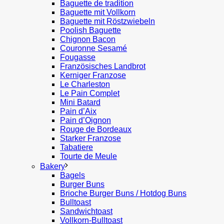
Baguette de tradition
Baguette mit Vollkorn
Baguette mit Röstzwiebeln
Poolish Baguette
Chignon Bacon
Couronne Sesamé
Fougasse
Französisches Landbrot
Kerniger Franzose
Le Charleston
Le Pain Complet
Mini Batard
Pain d’Aix
Pain d’Oignon
Rouge de Bordeaux
Starker Franzose
Tabatiere
Tourte de Meule
Bakery
Bagels
Burger Buns
Brioche Burger Buns / Hotdog Buns
Bulltoast
Sandwichtoast
Vollkorn-Bulltoast