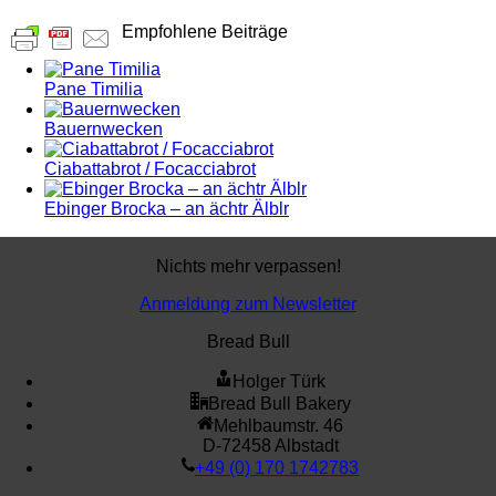
Empfohlene Beiträge
Pane Timilia
Bauernwecken
Ciabattabrot / Focacciabrot
Ebinger Brocka – an ächtr Älblr
Nichts mehr verpassen!
Anmeldung zum Newsletter
Bread Bull
Holger Türk
Bread Bull Bakery
Mehlbaumstr. 46
D-72458 Albstadt
+49 (0) 170 1742783