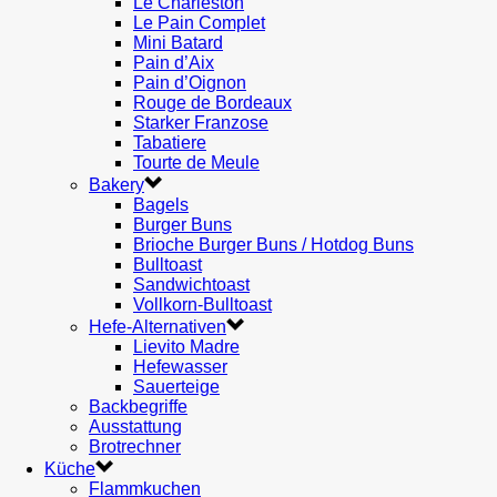
Le Charleston
Le Pain Complet
Mini Batard
Pain d’Aix
Pain d’Oignon
Rouge de Bordeaux
Starker Franzose
Tabatiere
Tourte de Meule
Bakery
Bagels
Burger Buns
Brioche Burger Buns / Hotdog Buns
Bulltoast
Sandwichtoast
Vollkorn-Bulltoast
Hefe-Alternativen
Lievito Madre
Hefewasser
Sauerteige
Backbegriffe
Ausstattung
Brotrechner
Küche
Flammkuchen