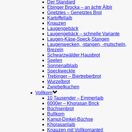
Der Standard
Ebinger Brocka – an ächtr Älblr
Gnetztes – Genetztes Brot
Kartoffellaib
Knauzen
Laugengebäck
Laugengebäck – schnelle Variante
Laugen-Käse-Speck-Stangen
Laugenwecken, -stangen, -mutscheln,
Brezeln
Schwarzwälder Hausbrot
Seelen
Sonnenalblaib
Speckweckle
Trebinger – Biertreberbrot
Wurzelbrot
Zwiebelkuchen
Vollkorn
10 Tausender – Emmerlaib
6000er – Khorasan Brick
Büchsenbrot
Bullkorn
Kamut-Dinkel-Büchse
Khorasanlaib
Knauzen mit Vollkornanteil