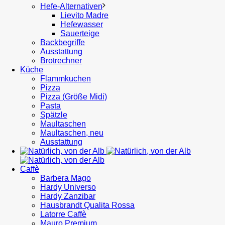
Hefe-Alternativen
Lievito Madre
Hefewasser
Sauerteige
Backbegriffe
Ausstattung
Brotrechner
Küche
Flammkuchen
Pizza
Pizza (Größe Midi)
Pasta
Spätzle
Maultaschen
Maultaschen, neu
Ausstattung
Caffè
Barbera Mago
Hardy Universo
Hardy Zanzibar
Hausbrandt Qualita Rossa
Latorre Caffè
Mauro Premium