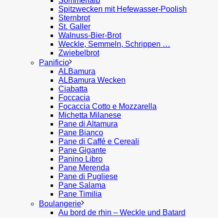
Sommerlaib
Spitzwecken mit Hefewasser-Poolish
Sternbrot
St. Galler
Walnuss-Bier-Brot
Weckle, Semmeln, Schrippen …
Zwiebelbrot
Panificio
ALBamura
ALBamura Wecken
Ciabatta
Foccacia
Focaccia Cotto e Mozzarella
Michetta Milanese
Pane di Altamura
Pane Bianco
Pane di Caffé e Cereali
Pane Gigante
Panino Libro
Pane Merenda
Pane di Pugliese
Pane Salama
Pane Timilia
Boulangerie
Au bord de rhin – Weckle und Batard