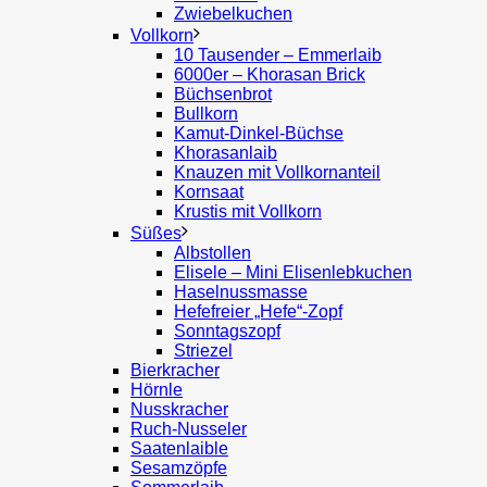
Zwiebelkuchen
Vollkorn
10 Tausender – Emmerlaib
6000er – Khorasan Brick
Büchsenbrot
Bullkorn
Kamut-Dinkel-Büchse
Khorasanlaib
Knauzen mit Vollkornanteil
Kornsaat
Krustis mit Vollkorn
Süßes
Albstollen
Elisele – Mini Elisenlebkuchen
Haselnussmasse
Hefefreier „Hefe“-Zopf
Sonntagszopf
Striezel
Bierkracher
Hörnle
Nusskracher
Ruch-Nusseler
Saatenlaible
Sesamzöpfe