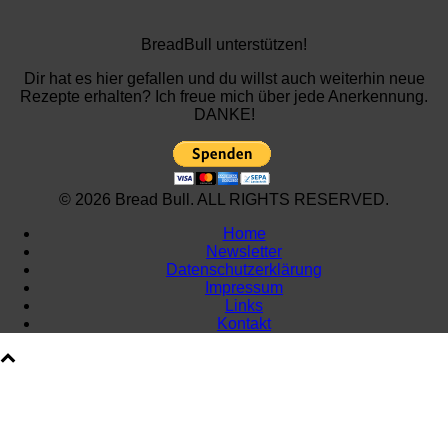
BreadBull unterstützen!
Dir hat es hier gefallen und du willst auch weiterhin neue
Rezepte erhalten? Ich freue mich über jede Anerkennung.
DANKE!
© 2026 Bread Bull. ALL RIGHTS RESERVED.
Home
Newsletter
Datenschutzerklärung
Impressum
Links
Kontakt