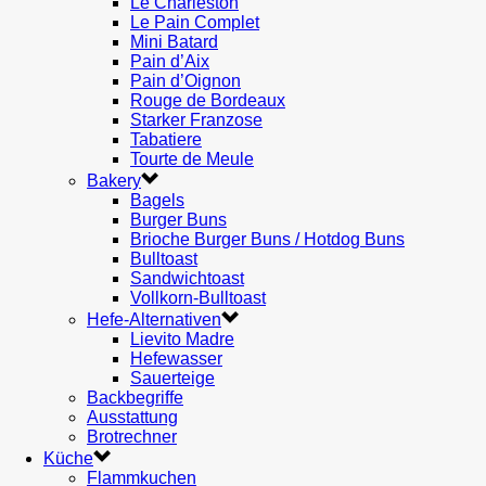
Le Charleston
Le Pain Complet
Mini Batard
Pain d’Aix
Pain d’Oignon
Rouge de Bordeaux
Starker Franzose
Tabatiere
Tourte de Meule
Bakery
Bagels
Burger Buns
Brioche Burger Buns / Hotdog Buns
Bulltoast
Sandwichtoast
Vollkorn-Bulltoast
Hefe-Alternativen
Lievito Madre
Hefewasser
Sauerteige
Backbegriffe
Ausstattung
Brotrechner
Küche
Flammkuchen