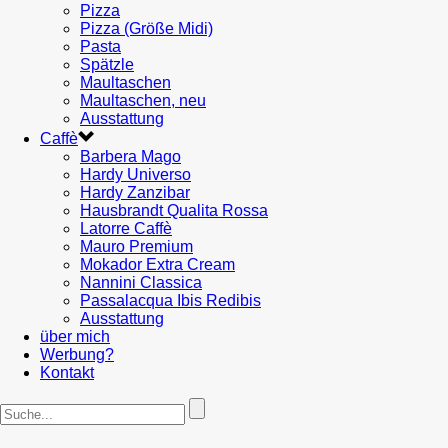
Pizza
Pizza (Größe Midi)
Pasta
Spätzle
Maultaschen
Maultaschen, neu
Ausstattung
Caffè
Barbera Mago
Hardy Universo
Hardy Zanzibar
Hausbrandt Qualita Rossa
Latorre Caffè
Mauro Premium
Mokador Extra Cream
Nannini Classica
Passalacqua Ibis Redibis
Ausstattung
über mich
Werbung?
Kontakt