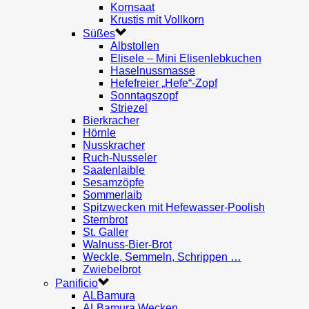
Kornsaat
Krustis mit Vollkorn
Süßes
Albstollen
Elisele – Mini Elisenlebkuchen
Haselnussmasse
Hefefreier „Hefe“-Zopf
Sonntagszopf
Striezel
Bierkracher
Hörnle
Nusskracher
Ruch-Nusseler
Saatenlaible
Sesamzöpfe
Sommerlaib
Spitzwecken mit Hefewasser-Poolish
Sternbrot
St. Galler
Walnuss-Bier-Brot
Weckle, Semmeln, Schrippen …
Zwiebelbrot
Panificio
ALBamura
ALBamura Wecken