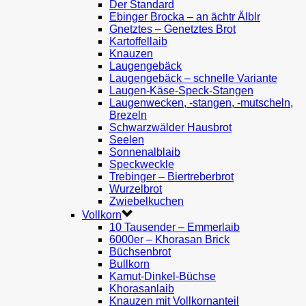
Der Standard
Ebinger Brocka – an ächtr Älblr
Gnetztes – Genetztes Brot
Kartoffellaib
Knauzen
Laugengebäck
Laugengebäck – schnelle Variante
Laugen-Käse-Speck-Stangen
Laugenwecken, -stangen, -mutscheln,
Brezeln
Schwarzwälder Hausbrot
Seelen
Sonnenalblaib
Speckweckle
Trebinger – Biertreberbrot
Wurzelbrot
Zwiebelkuchen
Vollkorn
10 Tausender – Emmerlaib
6000er – Khorasan Brick
Büchsenbrot
Bullkorn
Kamut-Dinkel-Büchse
Khorasanlaib
Knauzen mit Vollkornanteil