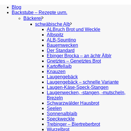
Blog
Backstube – Rezepte uvm.
Bäckerei
schwäbische Alb
ALBruch Brot und Weckle
Albspitz
ALB-Spuntino
Bauernwecken
Der Standard
Ebinger Brocka – an ächtr Älblr
Gnetztes – Genetztes Brot
Kartoffellaib
Knauzen
Laugengebäck
Laugengebäck – schnelle Variante
Laugen-Käse-Speck-Stangen
Laugenwecken, -stangen, -mutscheln,
Brezeln
Schwarzwälder Hausbrot
Seelen
Sonnenalblaib
Speckweckle
Trebinger – Biertreberbrot
Wurzelbrot