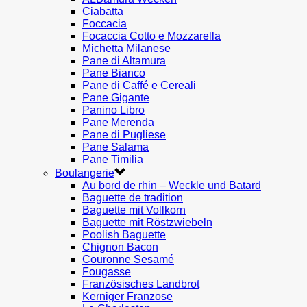
Ciabatta
Foccacia
Focaccia Cotto e Mozzarella
Michetta Milanese
Pane di Altamura
Pane Bianco
Pane di Caffé e Cereali
Pane Gigante
Panino Libro
Pane Merenda
Pane di Pugliese
Pane Salama
Pane Timilia
Boulangerie
Au bord de rhin – Weckle und Batard
Baguette de tradition
Baguette mit Vollkorn
Baguette mit Röstzwiebeln
Poolish Baguette
Chignon Bacon
Couronne Sesamé
Fougasse
Französisches Landbrot
Kerniger Franzose