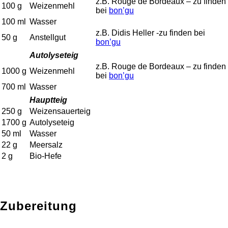
z.B. Rouge de Bordeaux – zu finden
100
g
Weizenmehl
bei
bon’gu
100
ml
Wasser
z.B. Didis Heller -zu finden bei
50
g
Anstellgut
bon’gu
Autolyseteig
z.B. Rouge de Bordeaux – zu finden
1000
g
Weizenmehl
bei
bon’gu
700
ml
Wasser
Hauptteig
250
g
Weizensauerteig
1700
g
Autolyseteig
50
ml
Wasser
22
g
Meersalz
2
g
Bio-Hefe
Zubereitung