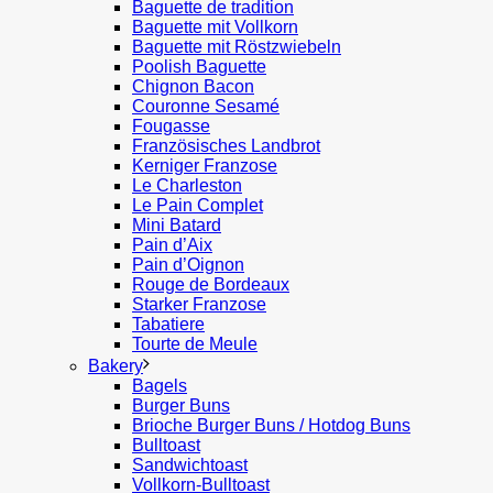
Baguette de tradition
Baguette mit Vollkorn
Baguette mit Röstzwiebeln
Poolish Baguette
Chignon Bacon
Couronne Sesamé
Fougasse
Französisches Landbrot
Kerniger Franzose
Le Charleston
Le Pain Complet
Mini Batard
Pain d’Aix
Pain d’Oignon
Rouge de Bordeaux
Starker Franzose
Tabatiere
Tourte de Meule
Bakery
Bagels
Burger Buns
Brioche Burger Buns / Hotdog Buns
Bulltoast
Sandwichtoast
Vollkorn-Bulltoast