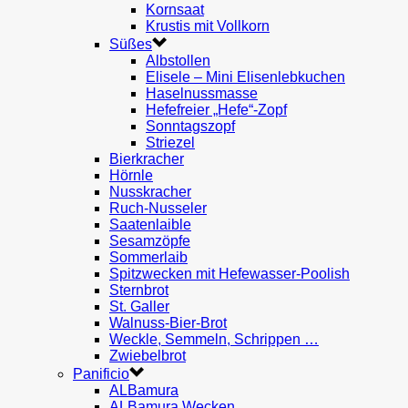
Kornsaat
Krustis mit Vollkorn
Süßes
Albstollen
Elisele – Mini Elisenlebkuchen
Haselnussmasse
Hefefreier „Hefe“-Zopf
Sonntagszopf
Striezel
Bierkracher
Hörnle
Nusskracher
Ruch-Nusseler
Saatenlaible
Sesamzöpfe
Sommerlaib
Spitzwecken mit Hefewasser-Poolish
Sternbrot
St. Galler
Walnuss-Bier-Brot
Weckle, Semmeln, Schrippen …
Zwiebelbrot
Panificio
ALBamura
ALBamura Wecken