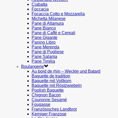
Ciabatta
Foccacia
Focaccia Cotto e Mozzarella
Michetta Milanese
Pane di Altamura
Pane Bianco
Pane di Caffé e Cereali
Pane Gigante
Panino Libro
Pane Merenda
Pane di Pugliese
Pane Salama
Pane Timilia
Boulangerie
Au bord de rhin – Weckle und Batard
Baguette de tradition
Baguette mit Vollkorn
Baguette mit Röstzwiebeln
Poolish Baguette
Chignon Bacon
Couronne Sesamé
Fougasse
Französisches Landbrot
Kerniger Franzose