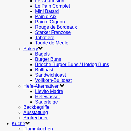
Le Charleston
Le Pain Complet
Mini Batard
Pain d’Aix
Pain d’Oignon
Rouge de Bordeaux
Starker Franzose
Tabatiere
Tourte de Meule
Bakery
Bagels
Burger Buns
Brioche Burger Buns / Hotdog Buns
Bulltoast
Sandwichtoast
Vollkorn-Bulltoast
Hefe-Alternativen
Lievito Madre
Hefewasser
Sauerteige
Backbegriffe
Ausstattung
Brotrechner
Küche
Flammkuchen