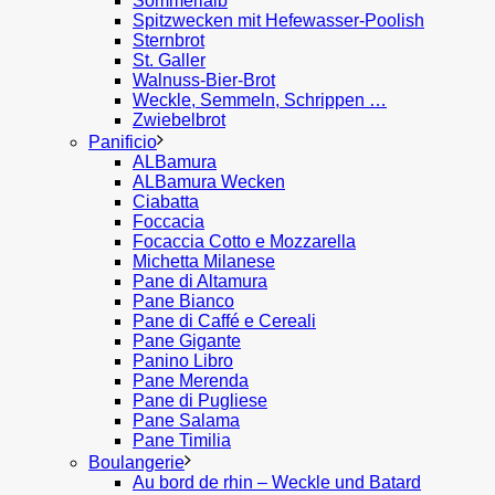
Sommerlaib
Spitzwecken mit Hefewasser-Poolish
Sternbrot
St. Galler
Walnuss-Bier-Brot
Weckle, Semmeln, Schrippen …
Zwiebelbrot
Panificio
ALBamura
ALBamura Wecken
Ciabatta
Foccacia
Focaccia Cotto e Mozzarella
Michetta Milanese
Pane di Altamura
Pane Bianco
Pane di Caffé e Cereali
Pane Gigante
Panino Libro
Pane Merenda
Pane di Pugliese
Pane Salama
Pane Timilia
Boulangerie
Au bord de rhin – Weckle und Batard