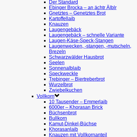
Der Standard
Ebinger Brocka – an ächtr Älblr
Gnetztes – Genetztes Brot
Kartoffellaib
Knauzen
Laugengebäck
Laugengebäck – schnelle Variante
Laugen-Käse-Speck-Stangen
Laugenwecken, -stangen, -mutscheln,
Brezeln
Schwarzwälder Hausbrot
Seelen
Sonnenalblaib
Speckweckle
Trebinger – Biertreberbrot
Wurzelbrot
Zwiebelkuchen
Vollkorn
10 Tausender – Emmerlaib
6000er – Khorasan Brick
Büchsenbrot
Bullkorn
Kamut-Dinkel-Büchse
Khorasanlaib
Knauzen mit Vollkornanteil