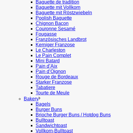
Baguette de tradition
Baguette mit Vollkorn
Baguette mit Röstzwiebeln
Poolish Baguette
Chignon Bacon
Couronne Sesamé
Fougasse
Französisches Landbrot
Kerniger Franzose
Le Charleston
Le Pain Complet
Mini Batard
Pain d’Aix
Pain d’Oignon
Rouge de Bordeaux
Starker Franzose
Tabatiere
Tourte de Meule
Bakery
Bagels
Burger Buns
Brioche Burger Buns / Hotdog Buns
Bulltoast
Sandwichtoast
Vollkorn-Bulltoast