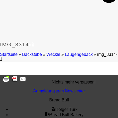
IMG_3314-1
Startseite
»
Backstube
»
Weckle
»
Laugengebäck
»
img_3314-
1
Nichts mehr verpassen!
Anmeldung zum Newsletter
Bread Bull
Holger Türk
Bread Bull Bakery