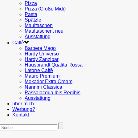
Pizza
Pizza (Größe Midi)
Pasta
Spätzle
Maultaschen
Maultaschen, neu
Ausstattung
Caffè
Barbera Mago
Hardy Universo
Hardy Zanzibar
Hausbrandt Qualita Rossa
Latorre Caffè
Mauro Premium
Mokador Extra Cream
Nannini Classica
Passalacqua Ibis Redibis
Ausstattung
über mich
Werbung?
Kontakt