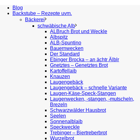
Blog
Backstube – Rezepte uvm.
Bäckerei
schwäbische Alb
ALBruch Brot und Weckle
Albspitz
ALB-Spuntino
Bauernwecken
Der Standard
Ebinger Brocka – an ächtr Älblr
Gnetztes – Genetztes Brot
Kartoffellaib
Knauzen
Laugengebäck
Laugengebäck – schnelle Variante
Laugen-Käse-Speck-Stangen
Laugenwecken, -stangen, -mutscheln,
Brezeln
Schwarzwälder Hausbrot
Seelen
Sonnenalblaib
Speckweckle
Trebinger – Biertreberbrot
Wurzelbrot