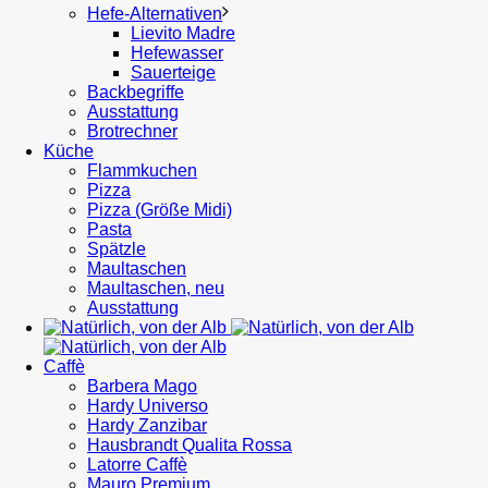
Hefe-Alternativen
Lievito Madre
Hefewasser
Sauerteige
Backbegriffe
Ausstattung
Brotrechner
Küche
Flammkuchen
Pizza
Pizza (Größe Midi)
Pasta
Spätzle
Maultaschen
Maultaschen, neu
Ausstattung
Caffè
Barbera Mago
Hardy Universo
Hardy Zanzibar
Hausbrandt Qualita Rossa
Latorre Caffè
Mauro Premium