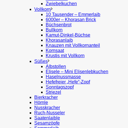
Zwiebelkuchen
Vollkorn
10 Tausender – Emmerlaib
6000er – Khorasan Brick
Büchsenbrot
Bullkorn
Kamut-Dinkel-Büchse
Khorasanlaib
Knauzen mit Vollkornanteil
Kornsaat
Krustis mit Vollkorn
Süßes
Albstollen
Elisele – Mini Elisenlebkuchen
Haselnussmasse
Hefefreier „Hefe“-Zopf
Sonntagszopf
Striezel
Bierkracher
Hörnle
Nusskracher
Ruch-Nusseler
Saatenlaible
Sesamzöpfe