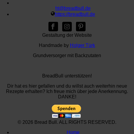
ht@breadbull.de
https://breadbull.de
Gestaltung der Website
Handmade by
Holger Türk
Grundversorger mit Backzutaten
BreadBull unterstützen!
Dir hat es hier gefallen und du willst auch weiterhin neue
Rezepte erhalten? Ich freue mich über jede Anerkennung.
DANKE!
© 2026 Bread Bull. ALL RIGHTS RESERVED.
Home