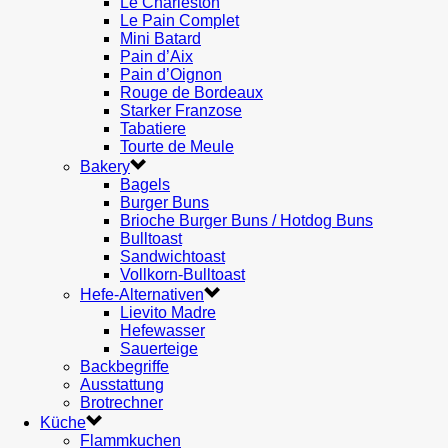
Le Charleston
Le Pain Complet
Mini Batard
Pain d’Aix
Pain d’Oignon
Rouge de Bordeaux
Starker Franzose
Tabatiere
Tourte de Meule
Bakery
Bagels
Burger Buns
Brioche Burger Buns / Hotdog Buns
Bulltoast
Sandwichtoast
Vollkorn-Bulltoast
Hefe-Alternativen
Lievito Madre
Hefewasser
Sauerteige
Backbegriffe
Ausstattung
Brotrechner
Küche
Flammkuchen