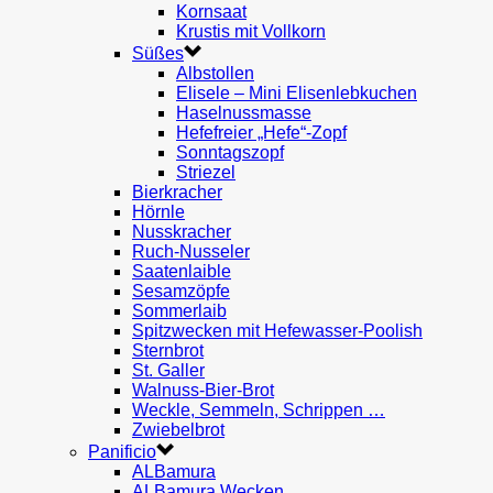
Kornsaat
Krustis mit Vollkorn
Süßes
Albstollen
Elisele – Mini Elisenlebkuchen
Haselnussmasse
Hefefreier „Hefe“-Zopf
Sonntagszopf
Striezel
Bierkracher
Hörnle
Nusskracher
Ruch-Nusseler
Saatenlaible
Sesamzöpfe
Sommerlaib
Spitzwecken mit Hefewasser-Poolish
Sternbrot
St. Galler
Walnuss-Bier-Brot
Weckle, Semmeln, Schrippen …
Zwiebelbrot
Panificio
ALBamura
ALBamura Wecken