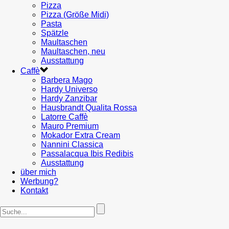
Pizza
Pizza (Größe Midi)
Pasta
Spätzle
Maultaschen
Maultaschen, neu
Ausstattung
Caffè
Barbera Mago
Hardy Universo
Hardy Zanzibar
Hausbrandt Qualita Rossa
Latorre Caffè
Mauro Premium
Mokador Extra Cream
Nannini Classica
Passalacqua Ibis Redibis
Ausstattung
über mich
Werbung?
Kontakt