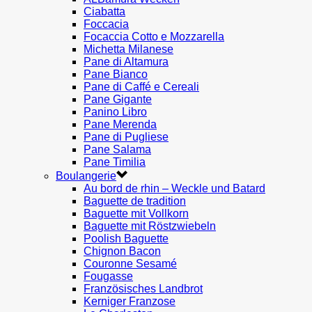
Ciabatta
Foccacia
Focaccia Cotto e Mozzarella
Michetta Milanese
Pane di Altamura
Pane Bianco
Pane di Caffé e Cereali
Pane Gigante
Panino Libro
Pane Merenda
Pane di Pugliese
Pane Salama
Pane Timilia
Boulangerie
Au bord de rhin – Weckle und Batard
Baguette de tradition
Baguette mit Vollkorn
Baguette mit Röstzwiebeln
Poolish Baguette
Chignon Bacon
Couronne Sesamé
Fougasse
Französisches Landbrot
Kerniger Franzose