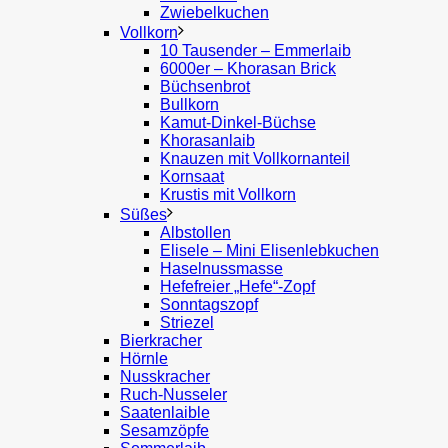
Zwiebelkuchen
Vollkorn
10 Tausender – Emmerlaib
6000er – Khorasan Brick
Büchsenbrot
Bullkorn
Kamut-Dinkel-Büchse
Khorasanlaib
Knauzen mit Vollkornanteil
Kornsaat
Krustis mit Vollkorn
Süßes
Albstollen
Elisele – Mini Elisenlebkuchen
Haselnussmasse
Hefefreier „Hefe“-Zopf
Sonntagszopf
Striezel
Bierkracher
Hörnle
Nusskracher
Ruch-Nusseler
Saatenlaible
Sesamzöpfe