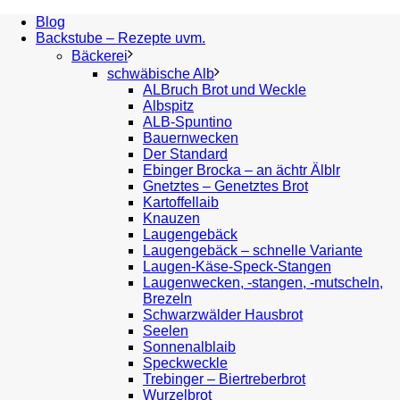
Blog
Backstube – Rezepte uvm.
Bäckerei
schwäbische Alb
ALBruch Brot und Weckle
Albspitz
ALB-Spuntino
Bauernwecken
Der Standard
Ebinger Brocka – an ächtr Älblr
Gnetztes – Genetztes Brot
Kartoffellaib
Knauzen
Laugengebäck
Laugengebäck – schnelle Variante
Laugen-Käse-Speck-Stangen
Laugenwecken, -stangen, -mutscheln,
Brezeln
Schwarzwälder Hausbrot
Seelen
Sonnenalblaib
Speckweckle
Trebinger – Biertreberbrot
Wurzelbrot