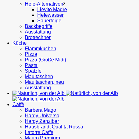
Hefe-Alternativen
Lievito Madre
Hefewasser
Sauerteige
Backbegriffe
Ausstattung
Brotrechner
Küche
Flammkuchen
Pizza
Pizza (Größe Midi)
Pasta
Spätzle
Maultaschen
Maultaschen, neu
Ausstattung
Caffè
Barbera Mago
Hardy Universo
Hardy Zanzibar
Hausbrandt Qualita Rossa
Latorre Caffè
Mauro Premium