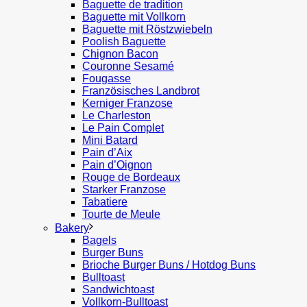
Baguette de tradition
Baguette mit Vollkorn
Baguette mit Röstzwiebeln
Poolish Baguette
Chignon Bacon
Couronne Sesamé
Fougasse
Französisches Landbrot
Kerniger Franzose
Le Charleston
Le Pain Complet
Mini Batard
Pain d’Aix
Pain d’Oignon
Rouge de Bordeaux
Starker Franzose
Tabatiere
Tourte de Meule
Bakery
Bagels
Burger Buns
Brioche Burger Buns / Hotdog Buns
Bulltoast
Sandwichtoast
Vollkorn-Bulltoast