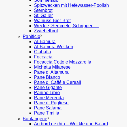
Sommerlaib
Spitzwecken mit Hefewasser-Poolish
Sternbrot
St. Galler
Walnuss-Bier-Brot
Weckle, Semmeln, Schrippen …
Zwiebelbrot
Panificio
ALBamura
ALBamura Wecken
Ciabatta
Foccacia
Focaccia Cotto e Mozzarella
Michetta Milanese
Pane di Altamura
Pane Bianco
Pane di Caffé e Cereali
Pane Gigante
Panino Libro
Pane Merenda
Pane di Pugliese
Pane Salama
Pane Timilia
Boulangerie
Au bord de rhin – Weckle und Batard