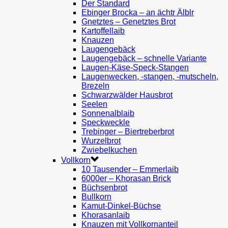
Der Standard
Ebinger Brocka – an ächtr Älblr
Gnetztes – Genetztes Brot
Kartoffellaib
Knauzen
Laugengebäck
Laugengebäck – schnelle Variante
Laugen-Käse-Speck-Stangen
Laugenwecken, -stangen, -mutscheln,
Brezeln
Schwarzwälder Hausbrot
Seelen
Sonnenalblaib
Speckweckle
Trebinger – Biertreberbrot
Wurzelbrot
Zwiebelkuchen
Vollkorn
10 Tausender – Emmerlaib
6000er – Khorasan Brick
Büchsenbrot
Bullkorn
Kamut-Dinkel-Büchse
Khorasanlaib
Knauzen mit Vollkornanteil