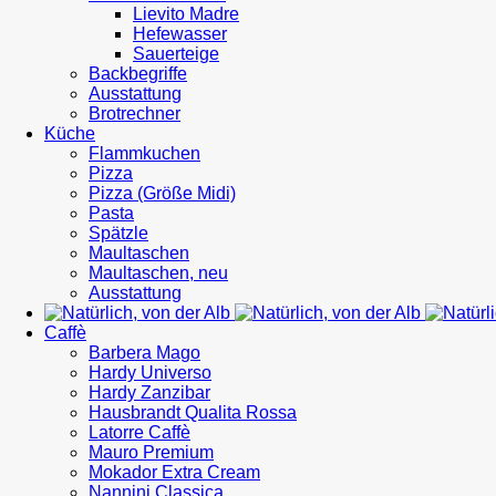
Lievito Madre
Hefewasser
Sauerteige
Backbegriffe
Ausstattung
Brotrechner
Küche
Flammkuchen
Pizza
Pizza (Größe Midi)
Pasta
Spätzle
Maultaschen
Maultaschen, neu
Ausstattung
Caffè
Barbera Mago
Hardy Universo
Hardy Zanzibar
Hausbrandt Qualita Rossa
Latorre Caffè
Mauro Premium
Mokador Extra Cream
Nannini Classica