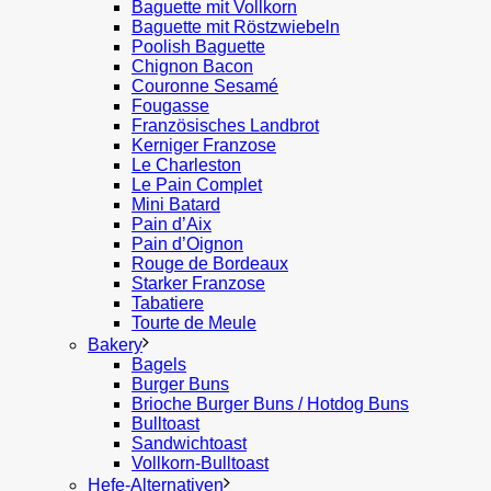
Baguette mit Vollkorn
Baguette mit Röstzwiebeln
Poolish Baguette
Chignon Bacon
Couronne Sesamé
Fougasse
Französisches Landbrot
Kerniger Franzose
Le Charleston
Le Pain Complet
Mini Batard
Pain d’Aix
Pain d’Oignon
Rouge de Bordeaux
Starker Franzose
Tabatiere
Tourte de Meule
Bakery
Bagels
Burger Buns
Brioche Burger Buns / Hotdog Buns
Bulltoast
Sandwichtoast
Vollkorn-Bulltoast
Hefe-Alternativen