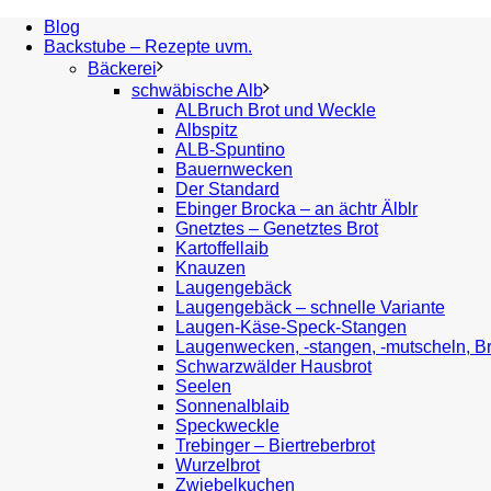
Blog
Backstube – Rezepte uvm.
Bäckerei
schwäbische Alb
ALBruch Brot und Weckle
Albspitz
ALB-Spuntino
Bauernwecken
Der Standard
Ebinger Brocka – an ächtr Älblr
Gnetztes – Genetztes Brot
Kartoffellaib
Knauzen
Laugengebäck
Laugengebäck – schnelle Variante
Laugen-Käse-Speck-Stangen
Laugenwecken, -stangen, -mutscheln, B
Schwarzwälder Hausbrot
Seelen
Sonnenalblaib
Speckweckle
Trebinger – Biertreberbrot
Wurzelbrot
Zwiebelkuchen