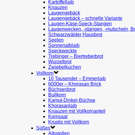
Kartoffellaib
Knauzen
Laugengebäck
Laugengebäck – schnelle Variante
Laugen-Käse-Speck-Stangen
Laugenwecken, -stangen, -mutscheln, B
Schwarzwälder Hausbrot
Seelen
Sonnenalblaib
Speckweckle
Trebinger – Biertreberbrot
Wurzelbrot
Zwiebelkuchen
Vollkorn
10 Tausender – Emmerlaib
6000er – Khorasan Brick
Büchsenbrot
Bullkorn
Kamut-Dinkel-Büchse
Khorasanlaib
Knauzen mit Vollkornanteil
Kornsaat
Krustis mit Vollkorn
Süßes
Albstollen