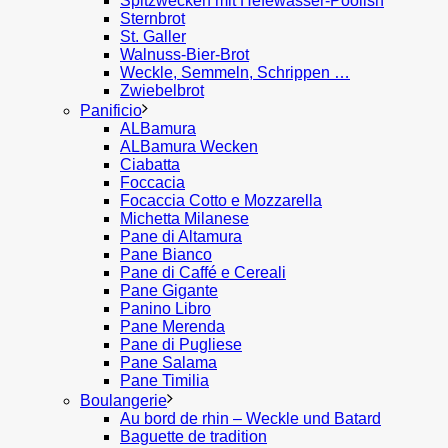
Spitzwecken mit Hefewasser-Poolish
Sternbrot
St. Galler
Walnuss-Bier-Brot
Weckle, Semmeln, Schrippen …
Zwiebelbrot
Panificio
ALBamura
ALBamura Wecken
Ciabatta
Foccacia
Focaccia Cotto e Mozzarella
Michetta Milanese
Pane di Altamura
Pane Bianco
Pane di Caffé e Cereali
Pane Gigante
Panino Libro
Pane Merenda
Pane di Pugliese
Pane Salama
Pane Timilia
Boulangerie
Au bord de rhin – Weckle und Batard
Baguette de tradition