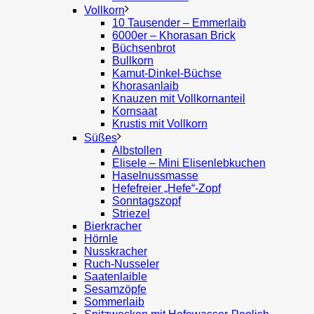
Vollkorn
10 Tausender – Emmerlaib
6000er – Khorasan Brick
Büchsenbrot
Bullkorn
Kamut-Dinkel-Büchse
Khorasanlaib
Knauzen mit Vollkornanteil
Kornsaat
Krustis mit Vollkorn
Süßes
Albstollen
Elisele – Mini Elisenlebkuchen
Haselnussmasse
Hefefreier „Hefe“-Zopf
Sonntagszopf
Striezel
Bierkracher
Hörnle
Nusskracher
Ruch-Nusseler
Saatenlaible
Sesamzöpfe
Sommerlaib