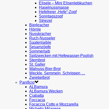
Elisele – Mini Elisenlebkuchen
Haselnussmasse
Hefefreier „Hefe“-Zopf
Sonntagszopf
Striezel
Bierkracher
Hörnle
Nusskracher
Ruch-Nusseler
Saatenlaible
Sesamzöpfe
Sommerlaib
Spitzwecken mit Hefewasser-Poolish
Sternbrot
St. Galler
Walnuss-Bier-Brot
Weckle, Semmeln, Schrippen …
Zwiebelbrot
Panificio
ALBamura
ALBamura Wecken
Ciabatta
Foccacia
Focaccia Cotto e Mozzarella
Michetta Milanese