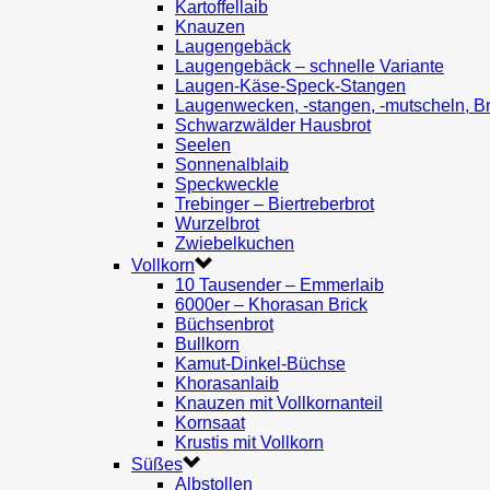
Kartoffellaib
Knauzen
Laugengebäck
Laugengebäck – schnelle Variante
Laugen-Käse-Speck-Stangen
Laugenwecken, -stangen, -mutscheln, B
Schwarzwälder Hausbrot
Seelen
Sonnenalblaib
Speckweckle
Trebinger – Biertreberbrot
Wurzelbrot
Zwiebelkuchen
Vollkorn
10 Tausender – Emmerlaib
6000er – Khorasan Brick
Büchsenbrot
Bullkorn
Kamut-Dinkel-Büchse
Khorasanlaib
Knauzen mit Vollkornanteil
Kornsaat
Krustis mit Vollkorn
Süßes
Albstollen