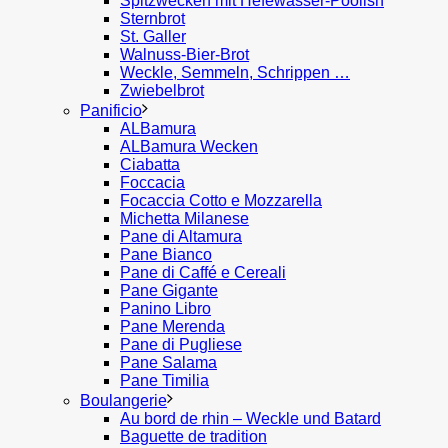
Spitzwecken mit Hefewasser-Poolish
Sternbrot
St. Galler
Walnuss-Bier-Brot
Weckle, Semmeln, Schrippen …
Zwiebelbrot
Panificio
ALBamura
ALBamura Wecken
Ciabatta
Foccacia
Focaccia Cotto e Mozzarella
Michetta Milanese
Pane di Altamura
Pane Bianco
Pane di Caffé e Cereali
Pane Gigante
Panino Libro
Pane Merenda
Pane di Pugliese
Pane Salama
Pane Timilia
Boulangerie
Au bord de rhin – Weckle und Batard
Baguette de tradition