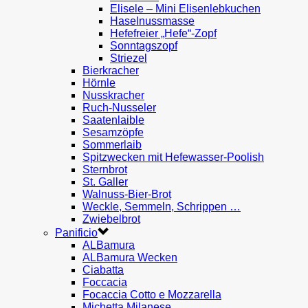
Elisele – Mini Elisenlebkuchen
Haselnussmasse
Hefefreier „Hefe“-Zopf
Sonntagszopf
Striezel
Bierkracher
Hörnle
Nusskracher
Ruch-Nusseler
Saatenlaible
Sesamzöpfe
Sommerlaib
Spitzwecken mit Hefewasser-Poolish
Sternbrot
St. Galler
Walnuss-Bier-Brot
Weckle, Semmeln, Schrippen …
Zwiebelbrot
Panificio
ALBamura
ALBamura Wecken
Ciabatta
Foccacia
Focaccia Cotto e Mozzarella
Michetta Milanese