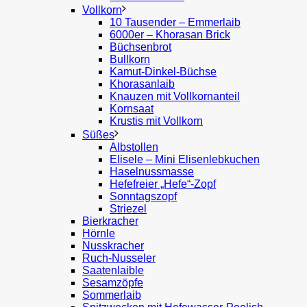
Vollkorn
10 Tausender – Emmerlaib
6000er – Khorasan Brick
Büchsenbrot
Bullkorn
Kamut-Dinkel-Büchse
Khorasanlaib
Knauzen mit Vollkornanteil
Kornsaat
Krustis mit Vollkorn
Süßes
Albstollen
Elisele – Mini Elisenlebkuchen
Haselnussmasse
Hefefreier „Hefe“-Zopf
Sonntagszopf
Striezel
Bierkracher
Hörnle
Nusskracher
Ruch-Nusseler
Saatenlaible
Sesamzöpfe
Sommerlaib