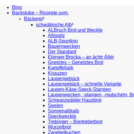
Blog
Backstube – Rezepte uvm.
Bäckerei
schwäbische Alb
ALBruch Brot und Weckle
Albspitz
ALB-Spuntino
Bauernwecken
Der Standard
Ebinger Brocka – an ächtr Älblr
Gnetztes – Genetztes Brot
Kartoffellaib
Knauzen
Laugengebäck
Laugengebäck – schnelle Variante
Laugen-Käse-Speck-Stangen
Laugenwecken, -stangen, -mutscheln, B
Schwarzwälder Hausbrot
Seelen
Sonnenalblaib
Speckweckle
Trebinger – Biertreberbrot
Wurzelbrot
Zwiebelkuchen