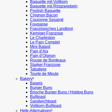
Baguette mit Vollkorn
Baguette mit Röstzwiebeln
Poolish Baguette
Chignon Bacon
Couronne Sesamé
Fougasse
Französisches Landbrot
Kerniger Franzose
Le Charleston
Le Pain Complet
Mini Batard
Pain d’Aix
Pain d’Oignon
Rouge de Bordeaux
Starker Franzose
Tabatiere
Tourte de Meule
Bakery
Bagels
Burger Buns
Brioche Burger Buns / Hotdog Buns
Bulltoast
Sandwichtoast
Vollkorn-Bulltoast
Hefe-Alternativen