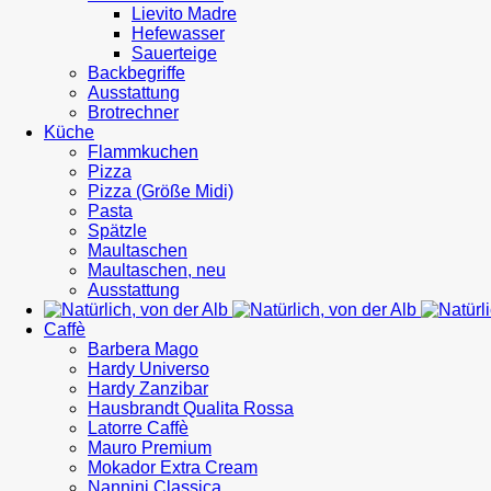
Lievito Madre
Hefewasser
Sauerteige
Backbegriffe
Ausstattung
Brotrechner
Küche
Flammkuchen
Pizza
Pizza (Größe Midi)
Pasta
Spätzle
Maultaschen
Maultaschen, neu
Ausstattung
Caffè
Barbera Mago
Hardy Universo
Hardy Zanzibar
Hausbrandt Qualita Rossa
Latorre Caffè
Mauro Premium
Mokador Extra Cream
Nannini Classica