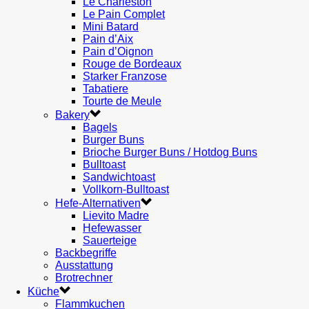
Le Charleston
Le Pain Complet
Mini Batard
Pain d’Aix
Pain d’Oignon
Rouge de Bordeaux
Starker Franzose
Tabatiere
Tourte de Meule
Bakery
Bagels
Burger Buns
Brioche Burger Buns / Hotdog Buns
Bulltoast
Sandwichtoast
Vollkorn-Bulltoast
Hefe-Alternativen
Lievito Madre
Hefewasser
Sauerteige
Backbegriffe
Ausstattung
Brotrechner
Küche
Flammkuchen