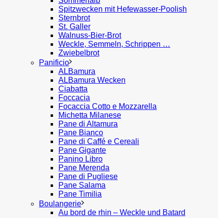
Sommerlaib
Spitzwecken mit Hefewasser-Poolish
Sternbrot
St. Galler
Walnuss-Bier-Brot
Weckle, Semmeln, Schrippen …
Zwiebelbrot
Panificio
ALBamura
ALBamura Wecken
Ciabatta
Foccacia
Focaccia Cotto e Mozzarella
Michetta Milanese
Pane di Altamura
Pane Bianco
Pane di Caffé e Cereali
Pane Gigante
Panino Libro
Pane Merenda
Pane di Pugliese
Pane Salama
Pane Timilia
Boulangerie
Au bord de rhin – Weckle und Batard