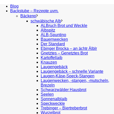
Blog
Backstube – Rezepte uvm.
Bäckerei
schwäbische Alb
ALBruch Brot und Weckle
Albspitz
ALB-Spuntino
Bauernwecken
Der Standard
Ebinger Brocka – an ächtr Älblr
Gnetztes – Genetztes Brot
Kartoffellaib
Knauzen
Laugengebäck
Laugengebäck – schnelle Variante
Laugen-Käse-Speck-Stangen
Laugenwecken, -stangen, -mutscheln,
Brezeln
Schwarzwälder Hausbrot
Seelen
Sonnenalblaib
Speckweckle
Trebinger – Biertreberbrot
Wurzelbrot