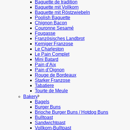
Baguette de tradition
Baguette mit Vollkorn
Baguette mit Röstzwiebeln
Poolish Baguette
Chignon Bacon
Couronne Sesamé
Fougasse
Französisches Landbrot
Kerniger Franzose
Le Charleston
Le Pain Complet
Mini Batard
Pain d’Aix
Pain d’Oignon
Rouge de Bordeaux
Starker Franzose
Tabatiere
Tourte de Meule
Bakery
Bagels
Burger Buns
Brioche Burger Buns / Hotdog Buns
Bulltoast
Sandwichtoast
Vollkorn-Bulltoast