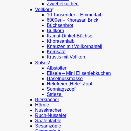
Zwiebelkuchen
Vollkorn
10 Tausender – Emmerlaib
6000er – Khorasan Brick
Büchsenbrot
Bullkorn
Kamut-Dinkel-Büchse
Khorasanlaib
Knauzen mit Vollkornanteil
Kornsaat
Krustis mit Vollkorn
Süßes
Albstollen
Elisele – Mini Elisenlebkuchen
Haselnussmasse
Hefefreier „Hefe“-Zopf
Sonntagszopf
Striezel
Bierkracher
Hörnle
Nusskracher
Ruch-Nusseler
Saatenlaible
Sesamzöpfe