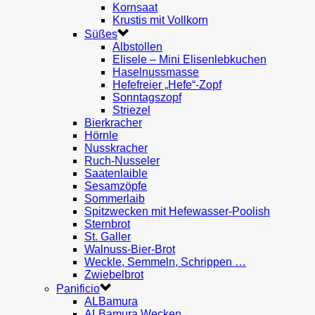
Kornsaat
Krustis mit Vollkorn
Süßes
Albstollen
Elisele – Mini Elisenlebkuchen
Haselnussmasse
Hefefreier „Hefe“-Zopf
Sonntagszopf
Striezel
Bierkracher
Hörnle
Nusskracher
Ruch-Nusseler
Saatenlaible
Sesamzöpfe
Sommerlaib
Spitzwecken mit Hefewasser-Poolish
Sternbrot
St. Galler
Walnuss-Bier-Brot
Weckle, Semmeln, Schrippen …
Zwiebelbrot
Panificio
ALBamura
ALBamura Wecken