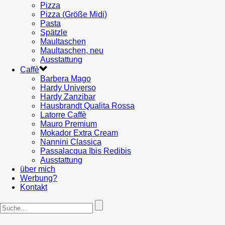
Pizza
Pizza (Größe Midi)
Pasta
Spätzle
Maultaschen
Maultaschen, neu
Ausstattung
Caffè
Barbera Mago
Hardy Universo
Hardy Zanzibar
Hausbrandt Qualita Rossa
Latorre Caffè
Mauro Premium
Mokador Extra Cream
Nannini Classica
Passalacqua Ibis Redibis
Ausstattung
über mich
Werbung?
Kontakt