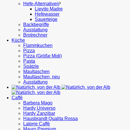
Hefe-Alternativen
Lievito Madre
Hefewasser
Sauerteige
Backbegriffe
Ausstattung
Brotrechner
Küche
Flammkuchen
Pizza
Pizza (Größe Midi)
Pasta
Spätzle
Maultaschen
Maultaschen, neu
Ausstattung
Caffè
Barbera Mago
Hardy Universo
Hardy Zanzibar
Hausbrandt Qualita Rossa
Latorre Caffè
Mauro Premium