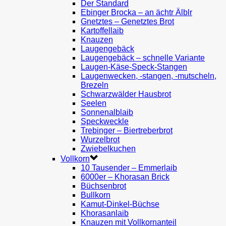
Der Standard
Ebinger Brocka – an ächtr Älblr
Gnetztes – Genetztes Brot
Kartoffellaib
Knauzen
Laugengebäck
Laugengebäck – schnelle Variante
Laugen-Käse-Speck-Stangen
Laugenwecken, -stangen, -mutscheln,
Brezeln
Schwarzwälder Hausbrot
Seelen
Sonnenalblaib
Speckweckle
Trebinger – Biertreberbrot
Wurzelbrot
Zwiebelkuchen
Vollkorn
10 Tausender – Emmerlaib
6000er – Khorasan Brick
Büchsenbrot
Bullkorn
Kamut-Dinkel-Büchse
Khorasanlaib
Knauzen mit Vollkornanteil