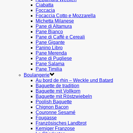
Ciabatta
Foccacia
Focaccia Cotto e Mozzarella
Michetta Milanese
Pane di Altamura
Pane Bianco
Pane di Caffé e Cereali
Pane Gigante
Panino Libro
Pane Merenda
Pane di Pugliese
Pane Salama
Pane Timilia
Boulangerie
Au bord de rhin – Weckle und Batard
Baguette de tradition
Baguette mit Vollkorn
Baguette mit Röstzwiebeln
Poolish Baguette
Chignon Bacon
Couronne Sesamé
Fougasse
Französisches Landbrot
Kerniger Franzose