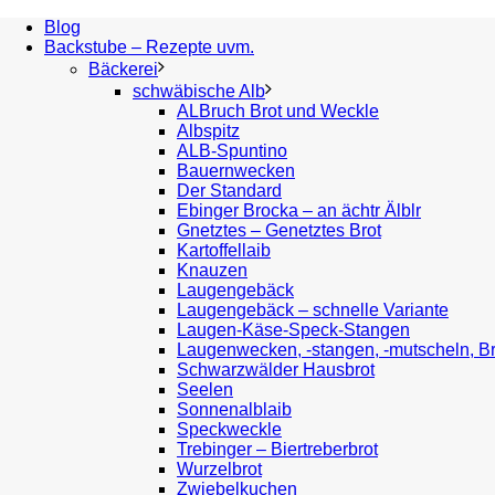
Blog
Backstube – Rezepte uvm.
Bäckerei
schwäbische Alb
ALBruch Brot und Weckle
Albspitz
ALB-Spuntino
Bauernwecken
Der Standard
Ebinger Brocka – an ächtr Älblr
Gnetztes – Genetztes Brot
Kartoffellaib
Knauzen
Laugengebäck
Laugengebäck – schnelle Variante
Laugen-Käse-Speck-Stangen
Laugenwecken, -stangen, -mutscheln, B
Schwarzwälder Hausbrot
Seelen
Sonnenalblaib
Speckweckle
Trebinger – Biertreberbrot
Wurzelbrot
Zwiebelkuchen