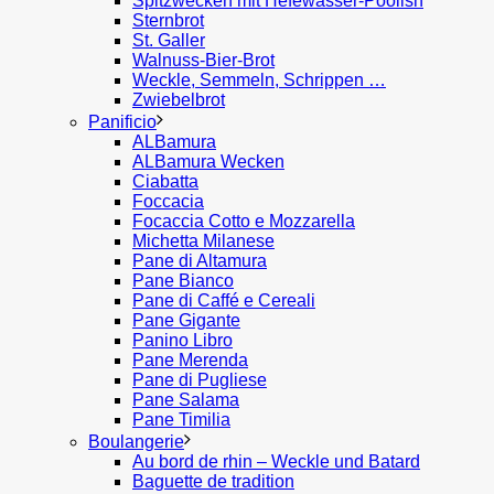
Spitzwecken mit Hefewasser-Poolish
Sternbrot
St. Galler
Walnuss-Bier-Brot
Weckle, Semmeln, Schrippen …
Zwiebelbrot
Panificio
ALBamura
ALBamura Wecken
Ciabatta
Foccacia
Focaccia Cotto e Mozzarella
Michetta Milanese
Pane di Altamura
Pane Bianco
Pane di Caffé e Cereali
Pane Gigante
Panino Libro
Pane Merenda
Pane di Pugliese
Pane Salama
Pane Timilia
Boulangerie
Au bord de rhin – Weckle und Batard
Baguette de tradition