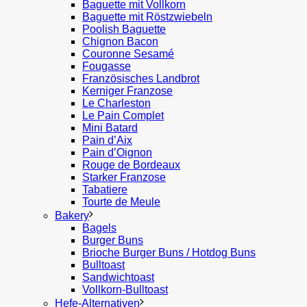
Baguette mit Vollkorn
Baguette mit Röstzwiebeln
Poolish Baguette
Chignon Bacon
Couronne Sesamé
Fougasse
Französisches Landbrot
Kerniger Franzose
Le Charleston
Le Pain Complet
Mini Batard
Pain d’Aix
Pain d’Oignon
Rouge de Bordeaux
Starker Franzose
Tabatiere
Tourte de Meule
Bakery
Bagels
Burger Buns
Brioche Burger Buns / Hotdog Buns
Bulltoast
Sandwichtoast
Vollkorn-Bulltoast
Hefe-Alternativen