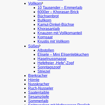
Vollkorn
10 Tausender – Emmerlaib
6000er – Khorasan Brick
Büchsenbrot
Bullkorn
Kamut-Dinkel-Büchse
Khorasanlaib
Knauzen mit Vollkornanteil
Kornsaat
Krustis mit Vollkorn
Süßes
Albstollen
Elisele – Mini Elisenlebkuchen
Haselnussmasse
Hefefreier „Hefe“-Zopf
Sonntagszopf
Striezel
Bierkracher
Hörnle
Nusskracher
Ruch-Nusseler
Saatenlaible
Sesamzöpfe
Sommerlaib