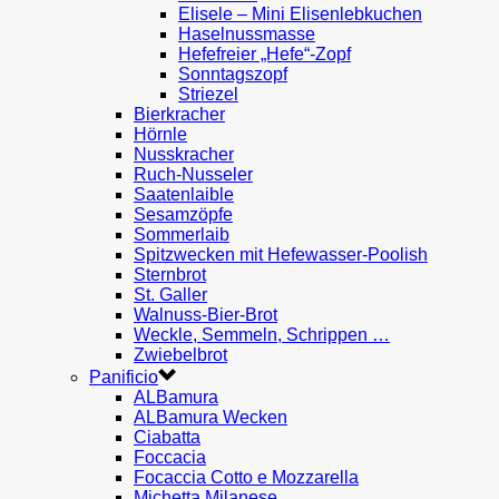
Elisele – Mini Elisenlebkuchen
Haselnussmasse
Hefefreier „Hefe“-Zopf
Sonntagszopf
Striezel
Bierkracher
Hörnle
Nusskracher
Ruch-Nusseler
Saatenlaible
Sesamzöpfe
Sommerlaib
Spitzwecken mit Hefewasser-Poolish
Sternbrot
St. Galler
Walnuss-Bier-Brot
Weckle, Semmeln, Schrippen …
Zwiebelbrot
Panificio
ALBamura
ALBamura Wecken
Ciabatta
Foccacia
Focaccia Cotto e Mozzarella
Michetta Milanese