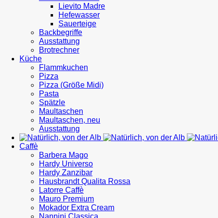
Lievito Madre
Hefewasser
Sauerteige
Backbegriffe
Ausstattung
Brotrechner
Küche
Flammkuchen
Pizza
Pizza (Größe Midi)
Pasta
Spätzle
Maultaschen
Maultaschen, neu
Ausstattung
Caffè
Barbera Mago
Hardy Universo
Hardy Zanzibar
Hausbrandt Qualita Rossa
Latorre Caffè
Mauro Premium
Mokador Extra Cream
Nannini Classica