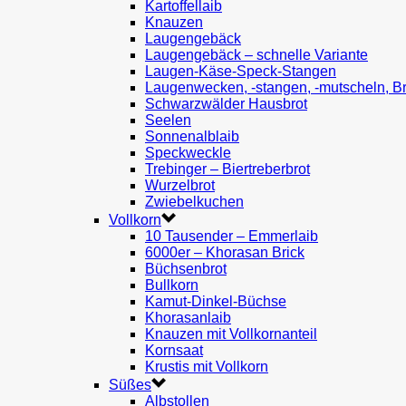
Kartoffellaib
Knauzen
Laugengebäck
Laugengebäck – schnelle Variante
Laugen-Käse-Speck-Stangen
Laugenwecken, -stangen, -mutscheln, B
Schwarzwälder Hausbrot
Seelen
Sonnenalblaib
Speckweckle
Trebinger – Biertreberbrot
Wurzelbrot
Zwiebelkuchen
Vollkorn
10 Tausender – Emmerlaib
6000er – Khorasan Brick
Büchsenbrot
Bullkorn
Kamut-Dinkel-Büchse
Khorasanlaib
Knauzen mit Vollkornanteil
Kornsaat
Krustis mit Vollkorn
Süßes
Albstollen