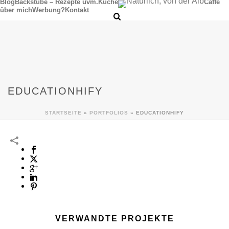
Blog
Backstube – Rezepte uvm.
Küche
Caffè
über mich
Werbung?
Kontakt
EDUCATIONHIFY
STARTSEITE
»
PORTFOLIOS
»
EDUCATIONHIFY
VERWANDTE PROJEKTE