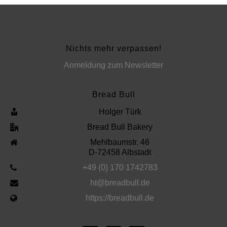
Nichts mehr verpassen!
Anmeldung zum Newsletter
Bread Bull
Holger Türk
Bread Bull Bakery
Mehlbaumstr. 46
D-72458 Albstadt
+49 (0) 170 1742783
ht@breadbull.de
https://breadbull.de