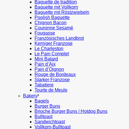
Baguette de tradition
Baguette mit Vollkorn
Baguette mit Röstzwiebeln
Poolish Baguette
Chignon Bacon
Couronne Sesamé
Fougasse
Französisches Landbrot
Kerniger Franzose
Le Charleston
Le Pain Complet
Mini Batard
Pain d’Aix
Pain d’Oignon
Rouge de Bordeaux
Starker Franzose
Tabatiere
Tourte de Meule
Bakery
Bagels
Burger Buns
Brioche Burger Buns / Hotdog Buns
Bulltoast
Sandwichtoast
Vollkorn-Bulltoast