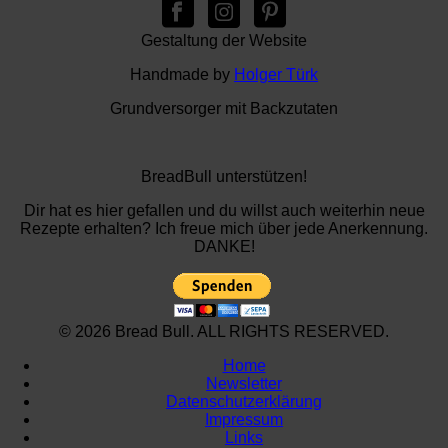
Gestaltung der Website
Handmade by
Holger Türk
Grundversorger mit Backzutaten
BreadBull unterstützen!
Dir hat es hier gefallen und du willst auch weiterhin neue
Rezepte erhalten? Ich freue mich über jede Anerkennung.
DANKE!
© 2026 Bread Bull. ALL RIGHTS RESERVED.
Home
Newsletter
Datenschutzerklärung
Impressum
Links