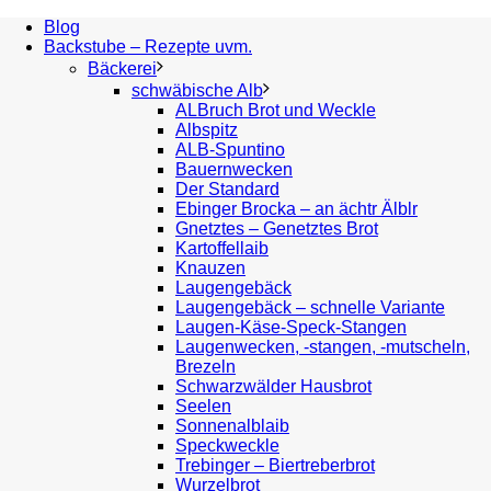
Blog
Backstube – Rezepte uvm.
Bäckerei
schwäbische Alb
ALBruch Brot und Weckle
Albspitz
ALB-Spuntino
Bauernwecken
Der Standard
Ebinger Brocka – an ächtr Älblr
Gnetztes – Genetztes Brot
Kartoffellaib
Knauzen
Laugengebäck
Laugengebäck – schnelle Variante
Laugen-Käse-Speck-Stangen
Laugenwecken, -stangen, -mutscheln,
Brezeln
Schwarzwälder Hausbrot
Seelen
Sonnenalblaib
Speckweckle
Trebinger – Biertreberbrot
Wurzelbrot