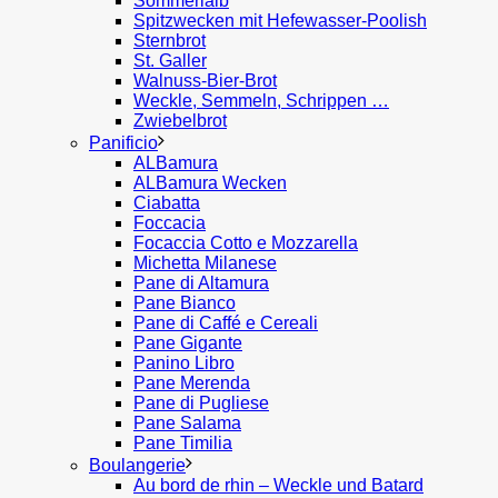
Sommerlaib
Spitzwecken mit Hefewasser-Poolish
Sternbrot
St. Galler
Walnuss-Bier-Brot
Weckle, Semmeln, Schrippen …
Zwiebelbrot
Panificio
ALBamura
ALBamura Wecken
Ciabatta
Foccacia
Focaccia Cotto e Mozzarella
Michetta Milanese
Pane di Altamura
Pane Bianco
Pane di Caffé e Cereali
Pane Gigante
Panino Libro
Pane Merenda
Pane di Pugliese
Pane Salama
Pane Timilia
Boulangerie
Au bord de rhin – Weckle und Batard