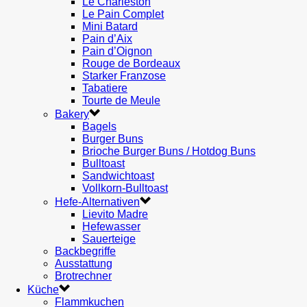
Le Charleston
Le Pain Complet
Mini Batard
Pain d’Aix
Pain d’Oignon
Rouge de Bordeaux
Starker Franzose
Tabatiere
Tourte de Meule
Bakery
Bagels
Burger Buns
Brioche Burger Buns / Hotdog Buns
Bulltoast
Sandwichtoast
Vollkorn-Bulltoast
Hefe-Alternativen
Lievito Madre
Hefewasser
Sauerteige
Backbegriffe
Ausstattung
Brotrechner
Küche
Flammkuchen