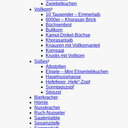
Zwiebelkuchen
Vollkorn
10 Tausender – Emmerlaib
6000er – Khorasan Brick
Büchsenbrot
Bullkorn
Kamut-Dinkel-Büchse
Khorasanlaib
Knauzen mit Vollkornanteil
Kornsaat
Krustis mit Vollkorn
Süßes
Albstollen
Elisele – Mini Elisenlebkuchen
Haselnussmasse
Hefefreier „Hefe“-Zopf
Sonntagszopf
Striezel
Bierkracher
Hörnle
Nusskracher
Ruch-Nusseler
Saatenlaible
Sesamzöpfe