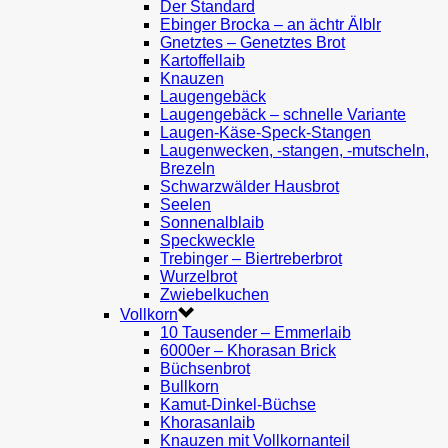
Der Standard
Ebinger Brocka – an ächtr Älblr
Gnetztes – Genetztes Brot
Kartoffellaib
Knauzen
Laugengebäck
Laugengebäck – schnelle Variante
Laugen-Käse-Speck-Stangen
Laugenwecken, -stangen, -mutscheln,
Brezeln
Schwarzwälder Hausbrot
Seelen
Sonnenalblaib
Speckweckle
Trebinger – Biertreberbrot
Wurzelbrot
Zwiebelkuchen
Vollkorn
10 Tausender – Emmerlaib
6000er – Khorasan Brick
Büchsenbrot
Bullkorn
Kamut-Dinkel-Büchse
Khorasanlaib
Knauzen mit Vollkornanteil