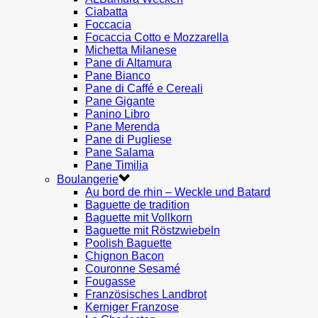
Ciabatta
Foccacia
Focaccia Cotto e Mozzarella
Michetta Milanese
Pane di Altamura
Pane Bianco
Pane di Caffé e Cereali
Pane Gigante
Panino Libro
Pane Merenda
Pane di Pugliese
Pane Salama
Pane Timilia
Boulangerie
Au bord de rhin – Weckle und Batard
Baguette de tradition
Baguette mit Vollkorn
Baguette mit Röstzwiebeln
Poolish Baguette
Chignon Bacon
Couronne Sesamé
Fougasse
Französisches Landbrot
Kerniger Franzose