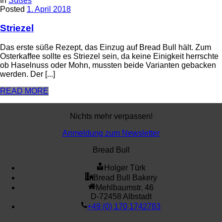
In
Süßes
Posted
1. April 2018
Striezel
Das erste süße Rezept, das Einzug auf Bread Bull hält. Zum
Osterkaffee sollte es Striezel sein, da keine Einigkeit herrschte
ob Haselnuss oder Mohn, mussten beide Varianten gebacken
werden. Der [...]
READ MORE
Nichts mehr verpassen!
Anmeldung zum Newsletter
Bread Bull
Holger Türk
Bread Bull Bakery
Mehlbaumstr. 46
D-72458 Albstadt
+49 (0) 170 1742783