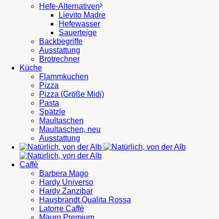
Hefe-Alternativen
Lievito Madre
Hefewasser
Sauerteige
Backbegriffe
Ausstattung
Brotrechner
Küche
Flammkuchen
Pizza
Pizza (Größe Midi)
Pasta
Spätzle
Maultaschen
Maultaschen, neu
Ausstattung
Caffè
Barbera Mago
Hardy Universo
Hardy Zanzibar
Hausbrandt Qualita Rossa
Latorre Caffè
Mauro Premium