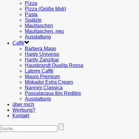
Pizza
Pizza (Größe Midi)
Pasta
Spätzle
Maultaschen
Maultaschen, neu
Ausstattung
Caffè
Barbera Mago
Hardy Universo
Hardy Zanzibar
Hausbrandt Qualita Rossa
Latorre Caffè
Mauro Premium
Mokador Extra Cream
Nannini Classica
Passalacqua Ibis Redibis
Ausstattung
über mich
Werbung?
Kontakt