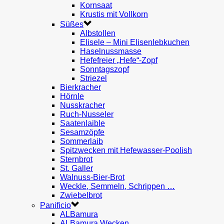
Kornsaat
Krustis mit Vollkorn
Süßes
Albstollen
Elisele – Mini Elisenlebkuchen
Haselnussmasse
Hefefreier „Hefe“-Zopf
Sonntagszopf
Striezel
Bierkracher
Hörnle
Nusskracher
Ruch-Nusseler
Saatenlaible
Sesamzöpfe
Sommerlaib
Spitzwecken mit Hefewasser-Poolish
Sternbrot
St. Galler
Walnuss-Bier-Brot
Weckle, Semmeln, Schrippen …
Zwiebelbrot
Panificio
ALBamura
ALBamura Wecken