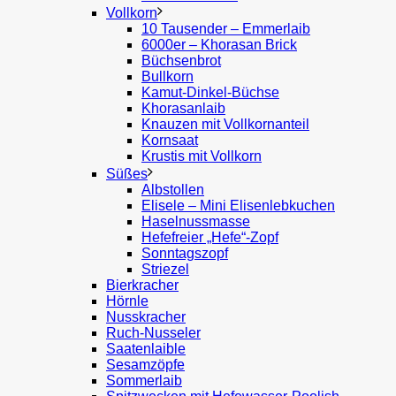
Vollkorn
10 Tausender – Emmerlaib
6000er – Khorasan Brick
Büchsenbrot
Bullkorn
Kamut-Dinkel-Büchse
Khorasanlaib
Knauzen mit Vollkornanteil
Kornsaat
Krustis mit Vollkorn
Süßes
Albstollen
Elisele – Mini Elisenlebkuchen
Haselnussmasse
Hefefreier „Hefe“-Zopf
Sonntagszopf
Striezel
Bierkracher
Hörnle
Nusskracher
Ruch-Nusseler
Saatenlaible
Sesamzöpfe
Sommerlaib