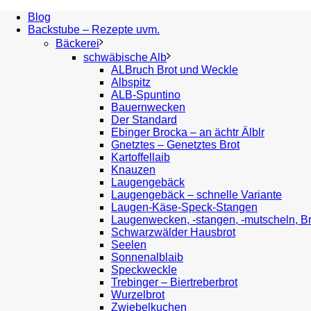
Blog
Backstube – Rezepte uvm.
Bäckerei
schwäbische Alb
ALBruch Brot und Weckle
Albspitz
ALB-Spuntino
Bauernwecken
Der Standard
Ebinger Brocka – an ächtr Älblr
Gnetztes – Genetztes Brot
Kartoffellaib
Knauzen
Laugengebäck
Laugengebäck – schnelle Variante
Laugen-Käse-Speck-Stangen
Laugenwecken, -stangen, -mutscheln, B
Schwarzwälder Hausbrot
Seelen
Sonnenalblaib
Speckweckle
Trebinger – Biertreberbrot
Wurzelbrot
Zwiebelkuchen