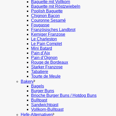
Baguette mit Vollkorn
Baguette mit Röstzwiebeln
Poolish Baguette
Chignon Bacon
Couronne Sesamé
Fougasse
Französisches Landbrot
Kerniger Franzose
Le Charleston
Le Pain Complet
Mini Batard
Pain d’Aix
Pain d’Oignon
Rouge de Bordeaux
Starker Franzose
Tabatiere
Tourte de Meule
Bakery
Bagels
Burger Buns
Brioche Burger Buns / Hotdog Buns
Bulltoast
Sandwichtoast
Vollkorn-Bulltoast
Hefe-Alternativen