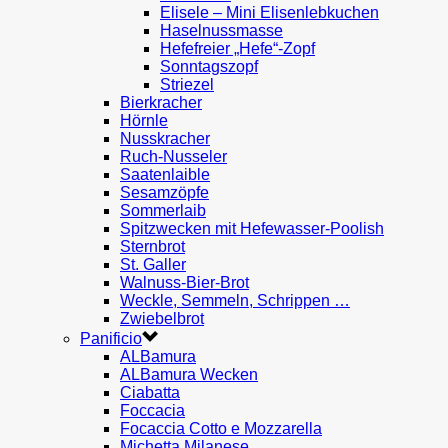
Elisele – Mini Elisenlebkuchen
Haselnussmasse
Hefefreier „Hefe“-Zopf
Sonntagszopf
Striezel
Bierkracher
Hörnle
Nusskracher
Ruch-Nusseler
Saatenlaible
Sesamzöpfe
Sommerlaib
Spitzwecken mit Hefewasser-Poolish
Sternbrot
St. Galler
Walnuss-Bier-Brot
Weckle, Semmeln, Schrippen …
Zwiebelbrot
Panificio
ALBamura
ALBamura Wecken
Ciabatta
Foccacia
Focaccia Cotto e Mozzarella
Michetta Milanese