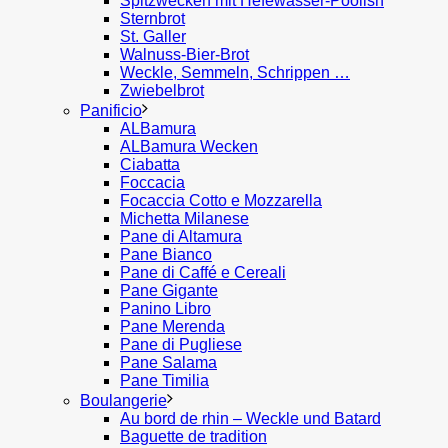
Spitzwecken mit Hefewasser-Poolish
Sternbrot
St. Galler
Walnuss-Bier-Brot
Weckle, Semmeln, Schrippen …
Zwiebelbrot
Panificio
ALBamura
ALBamura Wecken
Ciabatta
Foccacia
Focaccia Cotto e Mozzarella
Michetta Milanese
Pane di Altamura
Pane Bianco
Pane di Caffé e Cereali
Pane Gigante
Panino Libro
Pane Merenda
Pane di Pugliese
Pane Salama
Pane Timilia
Boulangerie
Au bord de rhin – Weckle und Batard
Baguette de tradition