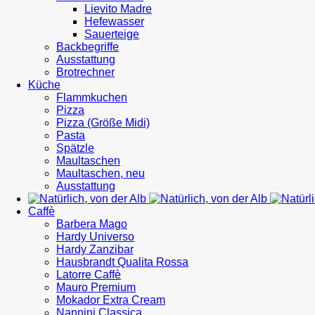
Lievito Madre
Hefewasser
Sauerteige
Backbegriffe
Ausstattung
Brotrechner
Küche
Flammkuchen
Pizza
Pizza (Größe Midi)
Pasta
Spätzle
Maultaschen
Maultaschen, neu
Ausstattung
Caffè
Barbera Mago
Hardy Universo
Hardy Zanzibar
Hausbrandt Qualita Rossa
Latorre Caffè
Mauro Premium
Mokador Extra Cream
Nannini Classica