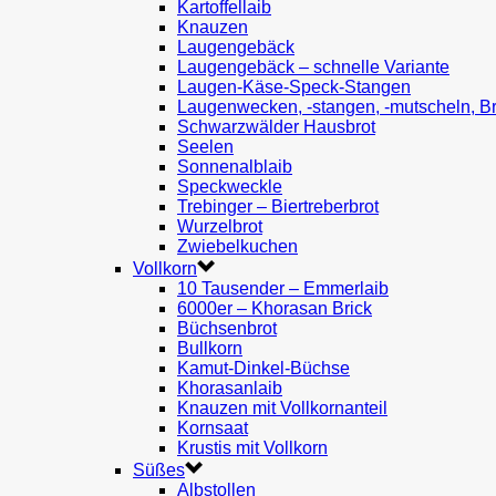
Kartoffellaib
Knauzen
Laugengebäck
Laugengebäck – schnelle Variante
Laugen-Käse-Speck-Stangen
Laugenwecken, -stangen, -mutscheln, B
Schwarzwälder Hausbrot
Seelen
Sonnenalblaib
Speckweckle
Trebinger – Biertreberbrot
Wurzelbrot
Zwiebelkuchen
Vollkorn
10 Tausender – Emmerlaib
6000er – Khorasan Brick
Büchsenbrot
Bullkorn
Kamut-Dinkel-Büchse
Khorasanlaib
Knauzen mit Vollkornanteil
Kornsaat
Krustis mit Vollkorn
Süßes
Albstollen