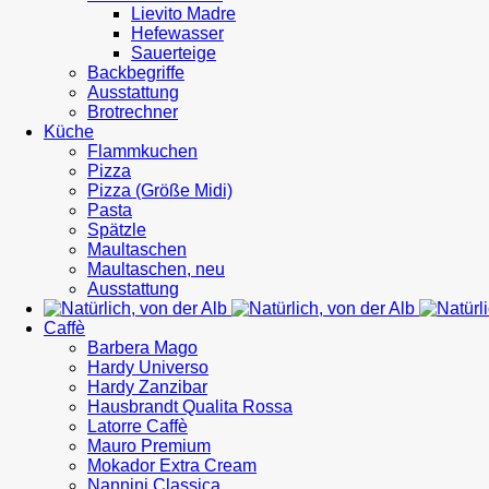
Lievito Madre
Hefewasser
Sauerteige
Backbegriffe
Ausstattung
Brotrechner
Küche
Flammkuchen
Pizza
Pizza (Größe Midi)
Pasta
Spätzle
Maultaschen
Maultaschen, neu
Ausstattung
Caffè
Barbera Mago
Hardy Universo
Hardy Zanzibar
Hausbrandt Qualita Rossa
Latorre Caffè
Mauro Premium
Mokador Extra Cream
Nannini Classica