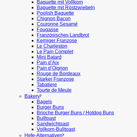
Baguette mit Vollkorn
Baguette mit Röstzwiebeln
Poolish Baguette
Chignon Bacon
Couronne Sesamé
Fougasse
Französisches Landbrot
Kerniger Franzose
Le Charleston
Le Pain Complet
Mini Batard
Pain d’Aix
Pain d’Oignon
Rouge de Bordeaux
Starker Franzose
Tabatiere
Tourte de Meule
Bakery
Bagels
Burger Buns
Brioche Burger Buns / Hotdog Buns
Bulltoast
Sandwichtoast
Vollkorn-Bulltoast
Hefe-Alternativen