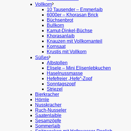
Vollkorn
10 Tausender – Emmerlaib
6000er – Khorasan Brick
Büchsenbrot
Bullkorn
Kamut-Dinkel-Büchse
Khorasanlaib
Knauzen mit Vollkornanteil
Kornsaat
Krustis mit Vollkorn
Süßes
Albstollen
Elisele – Mini Elisenlebkuchen
Haselnussmasse
Hefefreier „Hefe“-Zopf
Sonntagszopf
Striezel
Bierkracher
Hörnle
Nusskracher
Ruch-Nusseler
Saatenlaible
Sesamzöpfe
Sommerlaib