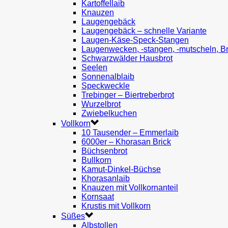
Kartoffellaib
Knauzen
Laugengebäck
Laugengebäck – schnelle Variante
Laugen-Käse-Speck-Stangen
Laugenwecken, -stangen, -mutscheln, B
Schwarzwälder Hausbrot
Seelen
Sonnenalblaib
Speckweckle
Trebinger – Biertreberbrot
Wurzelbrot
Zwiebelkuchen
Vollkorn
10 Tausender – Emmerlaib
6000er – Khorasan Brick
Büchsenbrot
Bullkorn
Kamut-Dinkel-Büchse
Khorasanlaib
Knauzen mit Vollkornanteil
Kornsaat
Krustis mit Vollkorn
Süßes
Albstollen