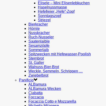
Elisele – Mini Elisenlebkuchen
Haselnussmasse
Hefefreier „Hefe“-Zopf
Sonntagszopf
Striezel
Bierkracher
Hörnle
Nusskracher
Ruch-Nusseler
Saatenlaible
Sesamzöpfe
Sommerlaib
Spitzwecken mit Hefewasser-Poolish
Sternbrot
St. Galler
Walnuss-Bier-Brot
Weckle, Semmeln, Schrippen …
Zwiebelbrot
Panificio
ALBamura
ALBamura Wecken
Ciabatta
Foccacia
Focaccia Cotto e Mozzarella
Michetta Milanese