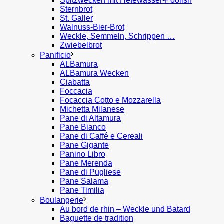
Spitzwecken mit Hefewasser-Poolish
Sternbrot
St. Galler
Walnuss-Bier-Brot
Weckle, Semmeln, Schrippen …
Zwiebelbrot
Panificio
ALBamura
ALBamura Wecken
Ciabatta
Foccacia
Focaccia Cotto e Mozzarella
Michetta Milanese
Pane di Altamura
Pane Bianco
Pane di Caffé e Cereali
Pane Gigante
Panino Libro
Pane Merenda
Pane di Pugliese
Pane Salama
Pane Timilia
Boulangerie
Au bord de rhin – Weckle und Batard
Baguette de tradition