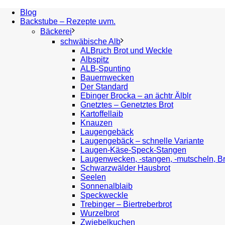
Blog
Backstube – Rezepte uvm.
Bäckerei
schwäbische Alb
ALBruch Brot und Weckle
Albspitz
ALB-Spuntino
Bauernwecken
Der Standard
Ebinger Brocka – an ächtr Älblr
Gnetztes – Genetztes Brot
Kartoffellaib
Knauzen
Laugengebäck
Laugengebäck – schnelle Variante
Laugen-Käse-Speck-Stangen
Laugenwecken, -stangen, -mutscheln, B
Schwarzwälder Hausbrot
Seelen
Sonnenalblaib
Speckweckle
Trebinger – Biertreberbrot
Wurzelbrot
Zwiebelkuchen