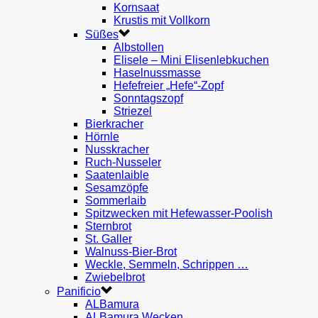
Kornsaat
Krustis mit Vollkorn
Süßes
Albstollen
Elisele – Mini Elisenlebkuchen
Haselnussmasse
Hefefreier „Hefe“-Zopf
Sonntagszopf
Striezel
Bierkracher
Hörnle
Nusskracher
Ruch-Nusseler
Saatenlaible
Sesamzöpfe
Sommerlaib
Spitzwecken mit Hefewasser-Poolish
Sternbrot
St. Galler
Walnuss-Bier-Brot
Weckle, Semmeln, Schrippen …
Zwiebelbrot
Panificio
ALBamura
ALBamura Wecken