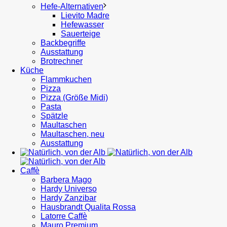
Hefe-Alternativen
Lievito Madre
Hefewasser
Sauerteige
Backbegriffe
Ausstattung
Brotrechner
Küche
Flammkuchen
Pizza
Pizza (Größe Midi)
Pasta
Spätzle
Maultaschen
Maultaschen, neu
Ausstattung
Caffè
Barbera Mago
Hardy Universo
Hardy Zanzibar
Hausbrandt Qualita Rossa
Latorre Caffè
Mauro Premium