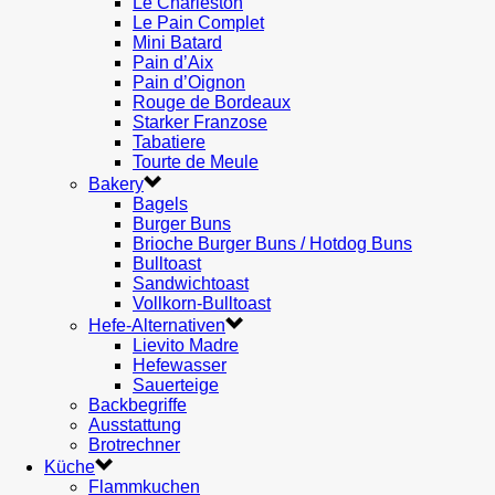
Le Charleston
Le Pain Complet
Mini Batard
Pain d’Aix
Pain d’Oignon
Rouge de Bordeaux
Starker Franzose
Tabatiere
Tourte de Meule
Bakery
Bagels
Burger Buns
Brioche Burger Buns / Hotdog Buns
Bulltoast
Sandwichtoast
Vollkorn-Bulltoast
Hefe-Alternativen
Lievito Madre
Hefewasser
Sauerteige
Backbegriffe
Ausstattung
Brotrechner
Küche
Flammkuchen