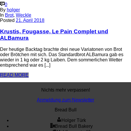
0
By
holger
In
Brot
,
Weckle
Posted
21. April 2018
Krustis, Fougasse, Le Pain Complet und
ALBamura
Der heutige Backtag brachte drei neue Variatonen von Brot
oder Brötchen mit sich. Das Standardbrot ALBamura gab es
wieder in 1 kg oder 2 kg Laiben. Dem sommerlichen Wetter
entsprechend war es [...]
READ MORE
Nichts mehr verpassen!
Anmeldung zum Newsletter
Bread Bull
Holger Türk
Bread Bull Bakery