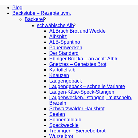
Blog
Backstube – Rezepte uvm.
Bäckerei
schwäbische Alb
ALBruch Brot und Weckle
Albspitz
ALB-Spuntino
Bauernwecken
Der Standard
Ebinger Brocka – an ächtr Älblr
Gnetztes – Genetztes Brot
Kartoffellaib
Knauzen
Laugengebäck
Laugengebäck – schnelle Variante
Laugen-Käse-Speck-Stangen
Laugenwecken, -stangen, -mutscheln,
Brezeln
Schwarzwälder Hausbrot
Seelen
Sonnenalblaib
Speckweckle
Trebinger – Biertreberbrot
Wurzelbrot