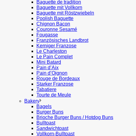
Baguette de tradition
Baguette mit Vollkorn
Baguette mit Röstzwiebeln
Poolish Baguette
Chignon Bacon
Couronne Sesamé
Fougasse
Französisches Landbrot
Kerniger Franzose
Le Charleston
Le Pain Complet
Mini Batard
Pain d’Aix
Pain d’Oignon
Rouge de Bordeaux
Starker Franzose
Tabatiere
Tourte de Meule
Bakery
Bagels
Burger Buns
Brioche Burger Buns / Hotdog Buns
Bulltoast
Sandwichtoast
Vollkorn-Bulltoast