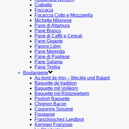
Ciabatta
Foccacia
Focaccia Cotto e Mozzarella
Michetta Milanese
Pane di Altamura
Pane Bianco
Pane di Caffé e Cereali
Pane Gigante
Panino Libro
Pane Merenda
Pane di Pugliese
Pane Salama
Pane Timilia
Boulangerie
Au bord de rhin – Weckle und Batard
Baguette de tradition
Baguette mit Vollkorn
Baguette mit Röstzwiebeln
Poolish Baguette
Chignon Bacon
Couronne Sesamé
Fougasse
Französisches Landbrot
Kerniger Franzose