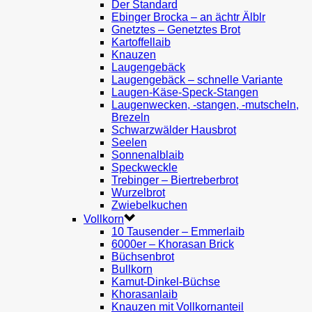
Der Standard
Ebinger Brocka – an ächtr Älblr
Gnetztes – Genetztes Brot
Kartoffellaib
Knauzen
Laugengebäck
Laugengebäck – schnelle Variante
Laugen-Käse-Speck-Stangen
Laugenwecken, -stangen, -mutscheln,
Brezeln
Schwarzwälder Hausbrot
Seelen
Sonnenalblaib
Speckweckle
Trebinger – Biertreberbrot
Wurzelbrot
Zwiebelkuchen
Vollkorn
10 Tausender – Emmerlaib
6000er – Khorasan Brick
Büchsenbrot
Bullkorn
Kamut-Dinkel-Büchse
Khorasanlaib
Knauzen mit Vollkornanteil