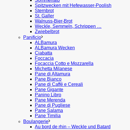
Sommerlaib
Spitzwecken mit Hefewasser-Poolish
Sternbrot
St. Galler
Walnuss-Bier-Brot
Weckle, Semmeln, Schrippen …
Zwiebelbrot
Panificio
ALBamura
ALBamura Wecken
Ciabatta
Foccacia
Focaccia Cotto e Mozzarella
Michetta Milanese
Pane di Altamura
Pane Bianco
Pane di Caffé e Cereali
Pane Gigante
Panino Libro
Pane Merenda
Pane di Pugliese
Pane Salama
Pane Timilia
Boulangerie
Au bord de rhin – Weckle und Batard