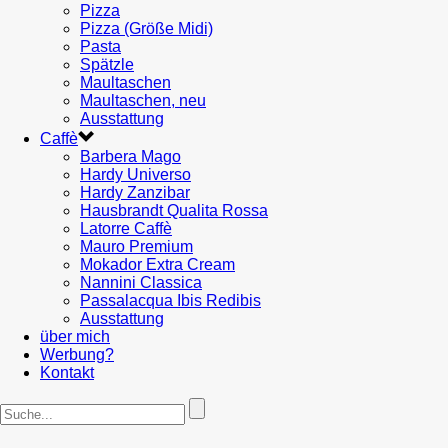
Pizza
Pizza (Größe Midi)
Pasta
Spätzle
Maultaschen
Maultaschen, neu
Ausstattung
Caffè
Barbera Mago
Hardy Universo
Hardy Zanzibar
Hausbrandt Qualita Rossa
Latorre Caffè
Mauro Premium
Mokador Extra Cream
Nannini Classica
Passalacqua Ibis Redibis
Ausstattung
über mich
Werbung?
Kontakt