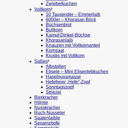
Zwiebelkuchen
Vollkorn
10 Tausender – Emmerlaib
6000er – Khorasan Brick
Büchsenbrot
Bullkorn
Kamut-Dinkel-Büchse
Khorasanlaib
Knauzen mit Vollkornanteil
Kornsaat
Krustis mit Vollkorn
Süßes
Albstollen
Elisele – Mini Elisenlebkuchen
Haselnussmasse
Hefefreier „Hefe“-Zopf
Sonntagszopf
Striezel
Bierkracher
Hörnle
Nusskracher
Ruch-Nusseler
Saatenlaible
Sesamzöpfe