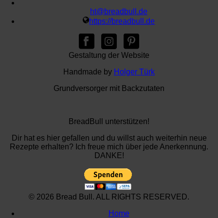
ht@breadbull.de
https://breadbull.de
Gestaltung der Website
Handmade by
Holger Türk
Grundversorger mit Backzutaten
BreadBull unterstützen!
Dir hat es hier gefallen und du willst auch weiterhin neue
Rezepte erhalten? Ich freue mich über jede Anerkennung.
DANKE!
© 2026 Bread Bull. ALL RIGHTS RESERVED.
Home