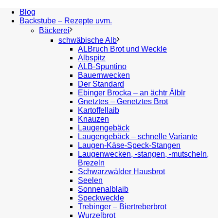
Blog
Backstube – Rezepte uvm.
Bäckerei
schwäbische Alb
ALBruch Brot und Weckle
Albspitz
ALB-Spuntino
Bauernwecken
Der Standard
Ebinger Brocka – an ächtr Älblr
Gnetztes – Genetztes Brot
Kartoffellaib
Knauzen
Laugengebäck
Laugengebäck – schnelle Variante
Laugen-Käse-Speck-Stangen
Laugenwecken, -stangen, -mutscheln,
Brezeln
Schwarzwälder Hausbrot
Seelen
Sonnenalblaib
Speckweckle
Trebinger – Biertreberbrot
Wurzelbrot