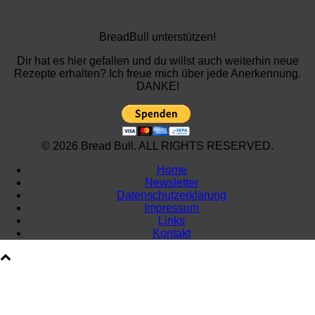
BreadBull unterstützen!
Dir hat es hier gefallen und du willst auch weiterhin neue
Rezepte erhalten? Ich freue mich über jede Anerkennung.
DANKE!
© 2026 Bread Bull. ALL RIGHTS RESERVED.
Home
Newsletter
Datenschutzerklärung
Impressum
Links
Kontakt