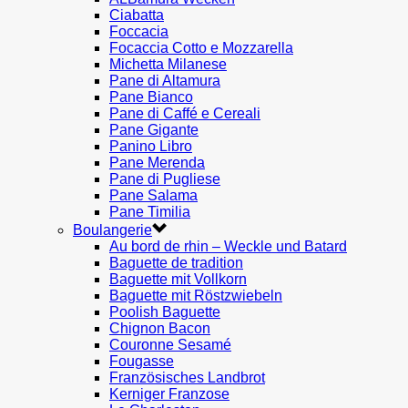
Ciabatta
Foccacia
Focaccia Cotto e Mozzarella
Michetta Milanese
Pane di Altamura
Pane Bianco
Pane di Caffé e Cereali
Pane Gigante
Panino Libro
Pane Merenda
Pane di Pugliese
Pane Salama
Pane Timilia
Boulangerie
Au bord de rhin – Weckle und Batard
Baguette de tradition
Baguette mit Vollkorn
Baguette mit Röstzwiebeln
Poolish Baguette
Chignon Bacon
Couronne Sesamé
Fougasse
Französisches Landbrot
Kerniger Franzose