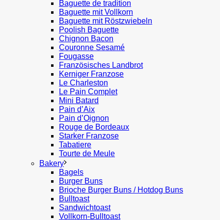
Baguette de tradition
Baguette mit Vollkorn
Baguette mit Röstzwiebeln
Poolish Baguette
Chignon Bacon
Couronne Sesamé
Fougasse
Französisches Landbrot
Kerniger Franzose
Le Charleston
Le Pain Complet
Mini Batard
Pain d’Aix
Pain d’Oignon
Rouge de Bordeaux
Starker Franzose
Tabatiere
Tourte de Meule
Bakery
Bagels
Burger Buns
Brioche Burger Buns / Hotdog Buns
Bulltoast
Sandwichtoast
Vollkorn-Bulltoast