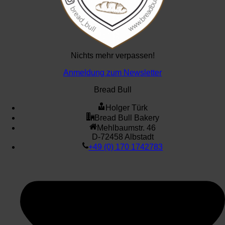
Nichts mehr verpassen!
Anmeldung zum Newsletter
Bread Bull
Holger Türk
Bread Bull Bakery
Mehlbaumstr. 46
D-72458 Albstadt
+49 (0) 170 1742783