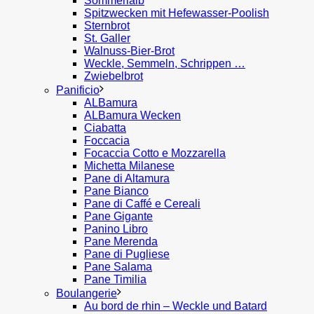
Sommerlaib
Spitzwecken mit Hefewasser-Poolish
Sternbrot
St. Galler
Walnuss-Bier-Brot
Weckle, Semmeln, Schrippen …
Zwiebelbrot
Panificio
ALBamura
ALBamura Wecken
Ciabatta
Foccacia
Focaccia Cotto e Mozzarella
Michetta Milanese
Pane di Altamura
Pane Bianco
Pane di Caffé e Cereali
Pane Gigante
Panino Libro
Pane Merenda
Pane di Pugliese
Pane Salama
Pane Timilia
Boulangerie
Au bord de rhin – Weckle und Batard