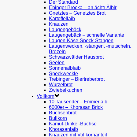
Der Standard
Ebinger Brocka – an ächtr Älblr
Gnetztes – Genetztes Brot
Kartoffellaib
Knauzen
Laugengebäck
Laugengebäck – schnelle Variante
Laugen-Käse-Speck-Stangen
Laugenwecken, -stangen, -mutscheln,
Brezeln
Schwarzwälder Hausbrot
Seelen
Sonnenalblaib
Speckweckle
Trebinger – Biertreberbrot
Wurzelbrot
Zwiebelkuchen
Vollkorn
10 Tausender – Emmerlaib
6000er – Khorasan Brick
Büchsenbrot
Bullkorn
Kamut-Dinkel-Büchse
Khorasanlaib
Knauzen mit Vollkornanteil