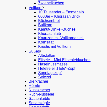
Zwiebelkuchen
Vollkorn
10 Tausender – Emmerlaib
6000er – Khorasan Brick
Büchsenbrot
Bullkorn
Kamut-Dinkel-Büchse
Khorasanlaib
Knauzen mit Vollkornanteil
Kornsaat
Krustis mit Vollkorn
Süßes
Albstollen
Elisele – Mini Elisenlebkuchen
Haselnussmasse
Hefefreier „Hefe“-Zopf
Sonntagszopf
Striezel
Bierkracher
Hörnle
Nusskracher
Ruch-Nusseler
Saatenlaible
Sesamzöpfe