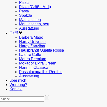
Pizza
Pizza (Größe Midi)
Pasta
Spätzle
Maultaschen
Maultaschen, neu
Ausstattung
Caffè
Barbera Mago
Hardy Universo
Hardy Zanzibar
Hausbrandt Qualita Rossa
Latorre Caffè
Mauro Premium
Mokador Extra Cream
Nannini Classica
Passalacqua Ibis Redibis
Ausstattung
über mich
Werbung?
Kontakt