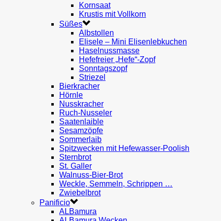
Kornsaat
Krustis mit Vollkorn
Süßes
Albstollen
Elisele – Mini Elisenlebkuchen
Haselnussmasse
Hefefreier „Hefe“-Zopf
Sonntagszopf
Striezel
Bierkracher
Hörnle
Nusskracher
Ruch-Nusseler
Saatenlaible
Sesamzöpfe
Sommerlaib
Spitzwecken mit Hefewasser-Poolish
Sternbrot
St. Galler
Walnuss-Bier-Brot
Weckle, Semmeln, Schrippen …
Zwiebelbrot
Panificio
ALBamura
ALBamura Wecken