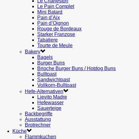
Le Charleston
Le Pain Complet
Mini Batard
Pain d’Aix
Pain d’Oignon
Rouge de Bordeaux
Starker Franzose
Tabatiere
Tourte de Meule
Bakery
Bagels
Burger Buns
Brioche Burger Buns / Hotdog Buns
Bulltoast
Sandwichtoast
Vollkorn-Bulltoast
Hefe-Alternativen
Lievito Madre
Hefewasser
Sauerteige
Backbegriffe
Ausstattung
Brotrechner
Küche
Flammkuchen