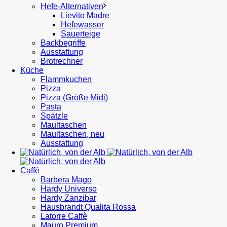
Hefe-Alternativen
Lievito Madre
Hefewasser
Sauerteige
Backbegriffe
Ausstattung
Brotrechner
Küche
Flammkuchen
Pizza
Pizza (Größe Midi)
Pasta
Spätzle
Maultaschen
Maultaschen, neu
Ausstattung
Caffè
Barbera Mago
Hardy Universo
Hardy Zanzibar
Hausbrandt Qualita Rossa
Latorre Caffè
Mauro Premium