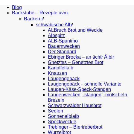
Blog
Backstube – Rezepte uvm.
Bäckerei
schwäbische Alb
ALBruch Brot und Weckle
Albspitz
ALB-Spuntino
Bauernwecken
Der Standard
Ebinger Brocka – an ächtr Älblr
Gnetztes – Genetztes Brot
Kartoffellaib
Knauzen
Laugengebäck
Laugengebäck – schnelle Variante
Laugen-Käse-Speck-Stangen
Laugenwecken, -stangen, -mutscheln,
Brezeln
Schwarzwälder Hausbrot
Seelen
Sonnenalblaib
Speckweckle
Trebinger – Biertreberbrot
Wurzelbrot