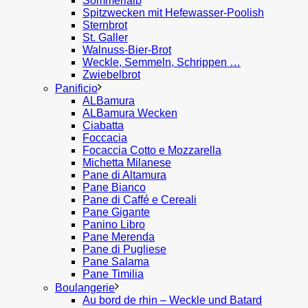
Sommerlaib
Spitzwecken mit Hefewasser-Poolish
Sternbrot
St. Galler
Walnuss-Bier-Brot
Weckle, Semmeln, Schrippen …
Zwiebelbrot
Panificio
ALBamura
ALBamura Wecken
Ciabatta
Foccacia
Focaccia Cotto e Mozzarella
Michetta Milanese
Pane di Altamura
Pane Bianco
Pane di Caffé e Cereali
Pane Gigante
Panino Libro
Pane Merenda
Pane di Pugliese
Pane Salama
Pane Timilia
Boulangerie
Au bord de rhin – Weckle und Batard