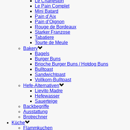
Le Charleston
Le Pain Complet
Mini Batard
Pain d’Aix
Pain d’Oignon
Rouge de Bordeaux
Starker Franzose
Tabatiere
Tourte de Meule
Bakery
Bagels
Burger Buns
Brioche Burger Buns / Hotdog Buns
Bulltoast
Sandwichtoast
Vollkorn-Bulltoast
Hefe-Alternativen
Lievito Madre
Hefewasser
Sauerteige
Backbegriffe
Ausstattung
Brotrechner
Küche
Flammkuchen