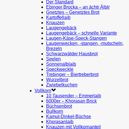
Der Standard
Ebinger Brocka – an ächtr Älblr
Gnetztes – Genetztes Brot
Kartoffellaib
Knauzen
Laugengebäck
Laugengebäck – schnelle Variante
Laugen-Käse-Speck-Stangen
Laugenwecken, -stangen, -mutscheln,
Brezeln
Schwarzwälder Hausbrot
Seelen
Sonnenalblaib
Speckweckle
Trebinger – Biertreberbrot
Wurzelbrot
Zwiebelkuchen
Vollkorn
10 Tausender – Emmerlaib
6000er – Khorasan Brick
Büchsenbrot
Bullkorn
Kamut-Dinkel-Büchse
Khorasanlaib
Knauzen mit Vollkornanteil