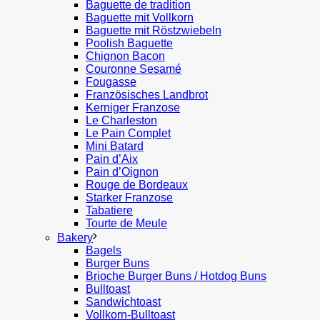
Baguette de tradition
Baguette mit Vollkorn
Baguette mit Röstzwiebeln
Poolish Baguette
Chignon Bacon
Couronne Sesamé
Fougasse
Französisches Landbrot
Kerniger Franzose
Le Charleston
Le Pain Complet
Mini Batard
Pain d’Aix
Pain d’Oignon
Rouge de Bordeaux
Starker Franzose
Tabatiere
Tourte de Meule
Bakery
Bagels
Burger Buns
Brioche Burger Buns / Hotdog Buns
Bulltoast
Sandwichtoast
Vollkorn-Bulltoast