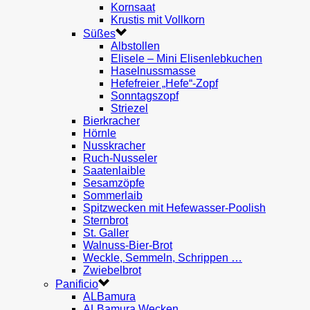
Kornsaat
Krustis mit Vollkorn
Süßes
Albstollen
Elisele – Mini Elisenlebkuchen
Haselnussmasse
Hefefreier „Hefe“-Zopf
Sonntagszopf
Striezel
Bierkracher
Hörnle
Nusskracher
Ruch-Nusseler
Saatenlaible
Sesamzöpfe
Sommerlaib
Spitzwecken mit Hefewasser-Poolish
Sternbrot
St. Galler
Walnuss-Bier-Brot
Weckle, Semmeln, Schrippen …
Zwiebelbrot
Panificio
ALBamura
ALBamura Wecken