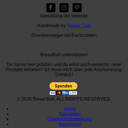
Gestaltung der Website
Handmade by
Holger Türk
Grundversorger mit Backzutaten
BreadBull unterstützen!
Dir hat es hier gefallen und du willst auch weiterhin neue
Rezepte erhalten? Ich freue mich über jede Anerkennung.
DANKE!
© 2026 Bread Bull. ALL RIGHTS RESERVED.
Home
Newsletter
Datenschutzerklärung
Impressum