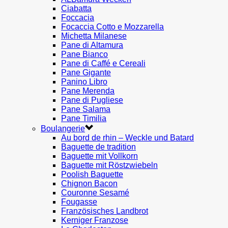
Ciabatta
Foccacia
Focaccia Cotto e Mozzarella
Michetta Milanese
Pane di Altamura
Pane Bianco
Pane di Caffé e Cereali
Pane Gigante
Panino Libro
Pane Merenda
Pane di Pugliese
Pane Salama
Pane Timilia
Boulangerie
Au bord de rhin – Weckle und Batard
Baguette de tradition
Baguette mit Vollkorn
Baguette mit Röstzwiebeln
Poolish Baguette
Chignon Bacon
Couronne Sesamé
Fougasse
Französisches Landbrot
Kerniger Franzose