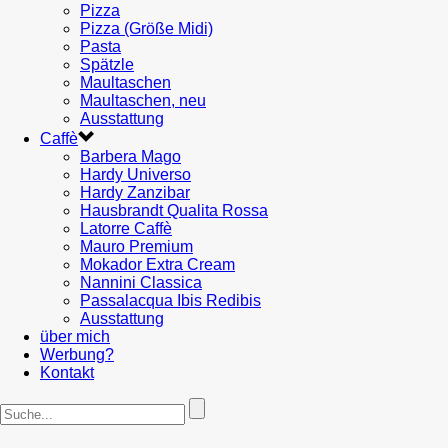
Pizza
Pizza (Größe Midi)
Pasta
Spätzle
Maultaschen
Maultaschen, neu
Ausstattung
Caffè
Barbera Mago
Hardy Universo
Hardy Zanzibar
Hausbrandt Qualita Rossa
Latorre Caffè
Mauro Premium
Mokador Extra Cream
Nannini Classica
Passalacqua Ibis Redibis
Ausstattung
über mich
Werbung?
Kontakt