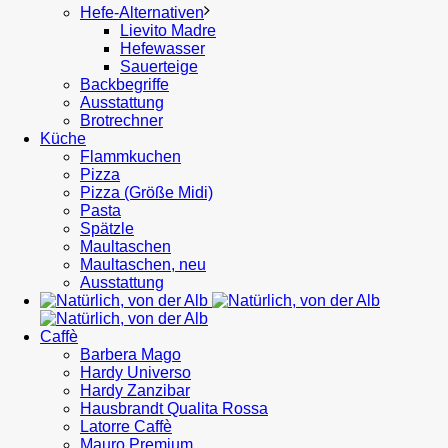
Hefe-Alternativen
Lievito Madre
Hefewasser
Sauerteige
Backbegriffe
Ausstattung
Brotrechner
Küche
Flammkuchen
Pizza
Pizza (Größe Midi)
Pasta
Spätzle
Maultaschen
Maultaschen, neu
Ausstattung
Caffè
Barbera Mago
Hardy Universo
Hardy Zanzibar
Hausbrandt Qualita Rossa
Latorre Caffè
Mauro Premium