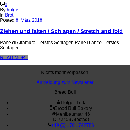
0
By
holger
In
Brot
Posted
8. März 2018
Ziehen und falten / Schlagen / Stretch and fold
Pane di Altamura – erstes Schlagen Pane Bianco – erstes
Schlagen
READ MORE
Nichts mehr verpassen!
Anmeldung zum Newsletter
Bread Bull
Holger Türk
Bread Bull Bakery
Mehlbaumstr. 46
D-72458 Albstadt
+49 (0) 170 1742783