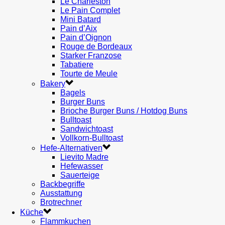
Le Charleston
Le Pain Complet
Mini Batard
Pain d’Aix
Pain d’Oignon
Rouge de Bordeaux
Starker Franzose
Tabatiere
Tourte de Meule
Bakery
Bagels
Burger Buns
Brioche Burger Buns / Hotdog Buns
Bulltoast
Sandwichtoast
Vollkorn-Bulltoast
Hefe-Alternativen
Lievito Madre
Hefewasser
Sauerteige
Backbegriffe
Ausstattung
Brotrechner
Küche
Flammkuchen