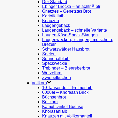
Der Standard
Ebinger Brocka – an ächtr Älblr
Gnetztes – Genetztes Brot
Kartoffellaib
Knauzen
Laugengebäck
Laugengebäck – schnelle Variante
Laugen-Käse-Speck-Stangen
Laugenwecken, -stangen, -mutscheln,
Brezeln
Schwarzwälder Hausbrot
Seelen
Sonnenalblaib
Speckweckle
Trebinger – Biertreberbrot
Wurzelbrot
Zwiebelkuchen
Vollkorn
10 Tausender – Emmerlaib
6000er – Khorasan Brick
Büchsenbrot
Bullkorn
Kamut-Dinkel-Büchse
Khorasanlaib
Knauzen mit Vollkornanteil