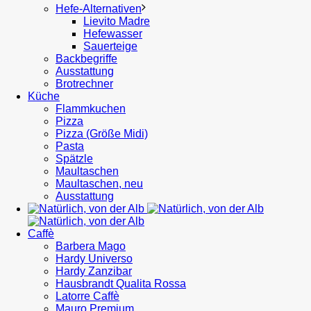
Hefe-Alternativen
Lievito Madre
Hefewasser
Sauerteige
Backbegriffe
Ausstattung
Brotrechner
Küche
Flammkuchen
Pizza
Pizza (Größe Midi)
Pasta
Spätzle
Maultaschen
Maultaschen, neu
Ausstattung
Caffè
Barbera Mago
Hardy Universo
Hardy Zanzibar
Hausbrandt Qualita Rossa
Latorre Caffè
Mauro Premium