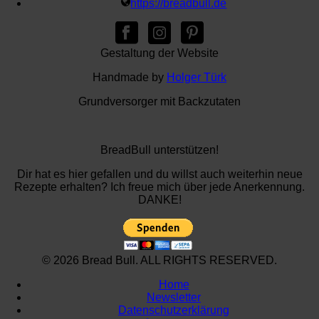
https://breadbull.de
Gestaltung der Website
Handmade by
Holger Türk
Grundversorger mit Backzutaten
BreadBull unterstützen!
Dir hat es hier gefallen und du willst auch weiterhin neue
Rezepte erhalten? Ich freue mich über jede Anerkennung.
DANKE!
© 2026 Bread Bull. ALL RIGHTS RESERVED.
Home
Newsletter
Datenschutzerklärung