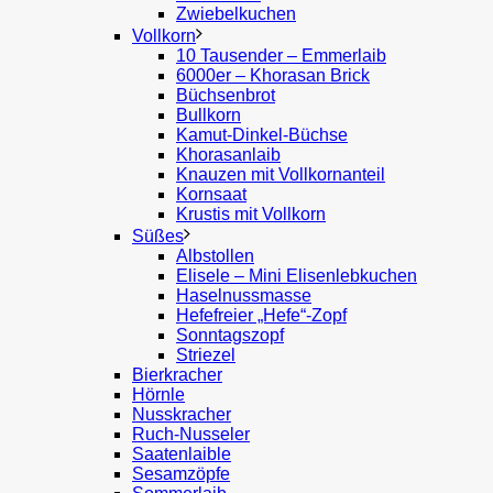
Zwiebelkuchen
Vollkorn
10 Tausender – Emmerlaib
6000er – Khorasan Brick
Büchsenbrot
Bullkorn
Kamut-Dinkel-Büchse
Khorasanlaib
Knauzen mit Vollkornanteil
Kornsaat
Krustis mit Vollkorn
Süßes
Albstollen
Elisele – Mini Elisenlebkuchen
Haselnussmasse
Hefefreier „Hefe“-Zopf
Sonntagszopf
Striezel
Bierkracher
Hörnle
Nusskracher
Ruch-Nusseler
Saatenlaible
Sesamzöpfe