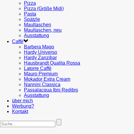
Pizza
Pizza (Größe Midi)
Pasta
Spätzle
Maultaschen
Maultaschen, neu
Ausstattung
Caffè
Barbera Mago
Hardy Universo
Hardy Zanzibar
Hausbrandt Qualita Rossa
Latorre Caffè
Mauro Premium
Mokador Extra Cream
Nannini Classica
Passalacqua Ibis Redibis
Ausstattung
über mich
Werbung?
Kontakt