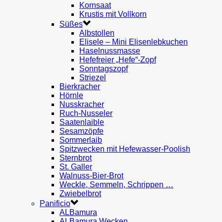
Kornsaat
Krustis mit Vollkorn
Süßes
Albstollen
Elisele – Mini Elisenlebkuchen
Haselnussmasse
Hefefreier „Hefe“-Zopf
Sonntagszopf
Striezel
Bierkracher
Hörnle
Nusskracher
Ruch-Nusseler
Saatenlaible
Sesamzöpfe
Sommerlaib
Spitzwecken mit Hefewasser-Poolish
Sternbrot
St. Galler
Walnuss-Bier-Brot
Weckle, Semmeln, Schrippen …
Zwiebelbrot
Panificio
ALBamura
ALBamura Wecken