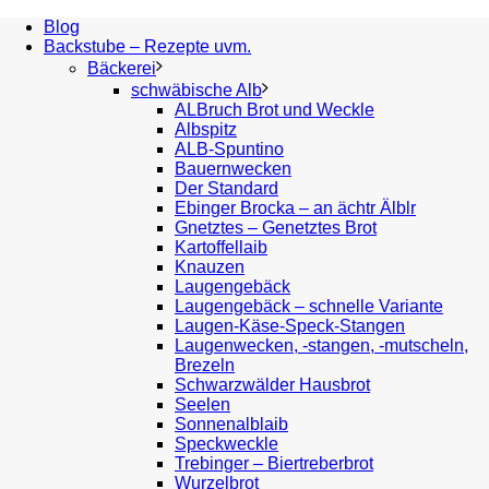
Blog
Backstube – Rezepte uvm.
Bäckerei
schwäbische Alb
ALBruch Brot und Weckle
Albspitz
ALB-Spuntino
Bauernwecken
Der Standard
Ebinger Brocka – an ächtr Älblr
Gnetztes – Genetztes Brot
Kartoffellaib
Knauzen
Laugengebäck
Laugengebäck – schnelle Variante
Laugen-Käse-Speck-Stangen
Laugenwecken, -stangen, -mutscheln,
Brezeln
Schwarzwälder Hausbrot
Seelen
Sonnenalblaib
Speckweckle
Trebinger – Biertreberbrot
Wurzelbrot