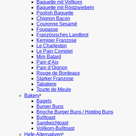
Baguette mit Vollkorn
Baguette mit Röstzwiebeln
Poolish Baguette
Chignon Bacon
Couronne Sesamé
Fougasse
Französisches Landbrot
Kerniger Franzose
Le Charleston
Le Pain Complet
Mini Batard
Pain d’Aix
Pain d’Oignon
Rouge de Bordeaux
Starker Franzose
Tabatiere
Tourte de Meule
Bakery
Bagels
Burger Buns
Brioche Burger Buns / Hotdog Buns
Bulltoast
Sandwichtoast
Vollkorn-Bulltoast
Hefe-Alternativen