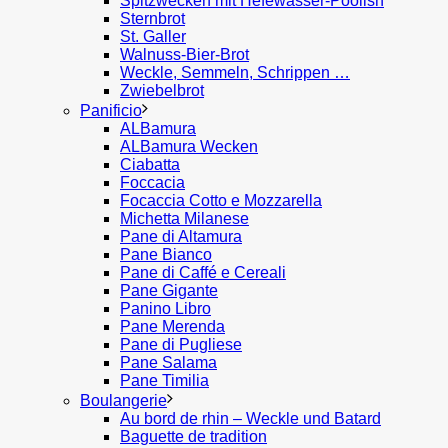
Spitzwecken mit Hefewasser-Poolish
Sternbrot
St. Galler
Walnuss-Bier-Brot
Weckle, Semmeln, Schrippen …
Zwiebelbrot
Panificio
ALBamura
ALBamura Wecken
Ciabatta
Foccacia
Focaccia Cotto e Mozzarella
Michetta Milanese
Pane di Altamura
Pane Bianco
Pane di Caffé e Cereali
Pane Gigante
Panino Libro
Pane Merenda
Pane di Pugliese
Pane Salama
Pane Timilia
Boulangerie
Au bord de rhin – Weckle und Batard
Baguette de tradition