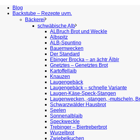
Blog
Backstube – Rezepte uvm.
Bäckerei
schwäbische Alb
ALBruch Brot und Weckle
Albspitz
ALB-Spuntino
Bauernwecken
Der Standard
Ebinger Brocka – an ächtr Älblr
Gnetztes – Genetztes Brot
Kartoffellaib
Knauzen
Laugengebäck
Laugengebäck – schnelle Variante
Laugen-Käse-Speck-Stangen
Laugenwecken, -stangen, -mutscheln, B
Schwarzwälder Hausbrot
Seelen
Sonnenalblaib
Speckweckle
Trebinger – Biertreberbrot
Wurzelbrot
Zwiebelkuchen