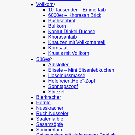
Vollkorn
10 Tausender – Emmerlaib
6000er – Khorasan Brick
Büchsenbrot
Bullkorn
Kamut-Dinkel-Büchse
Khorasanlaib
Knauzen mit Vollkornanteil
Kornsaat
Krustis mit Vollkorn
Süßes
Albstollen
Elisele – Mini Elisenlebkuchen
Haselnussmasse
Hefefreier „Hefe“-Zopf
Sonntagszopf
Striezel
Bierkracher
Hörnle
Nusskracher
Ruch-Nusseler
Saatenlaible
Sesamzöpfe
Sommerlaib