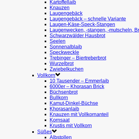
Kartoffellaib
Knauzen
Laugengebäck
Laugengebäck – schnelle Variante
Laugen-Käse-Speck-Stangen
Laugenwecken, -stangen, -mutscheln, B
Schwarzwälder Hausbrot
Seelen
Sonnenalblaib
Speckweckle
Trebinger – Biertreberbrot
Wurzelbrot
Zwiebelkuchen
Vollkorn
10 Tausender – Emmerlaib
6000er – Khorasan Brick
Büchsenbrot
Bullkorn
Kamut-Dinkel-Büchse
Khorasanlaib
Knauzen mit Vollkornanteil
Kornsaat
Krustis mit Vollkorn
Süßes
Albstollen