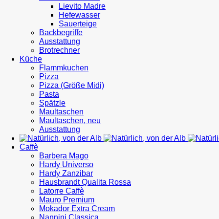
Lievito Madre
Hefewasser
Sauerteige
Backbegriffe
Ausstattung
Brotrechner
Küche
Flammkuchen
Pizza
Pizza (Größe Midi)
Pasta
Spätzle
Maultaschen
Maultaschen, neu
Ausstattung
Caffè
Barbera Mago
Hardy Universo
Hardy Zanzibar
Hausbrandt Qualita Rossa
Latorre Caffè
Mauro Premium
Mokador Extra Cream
Nannini Classica