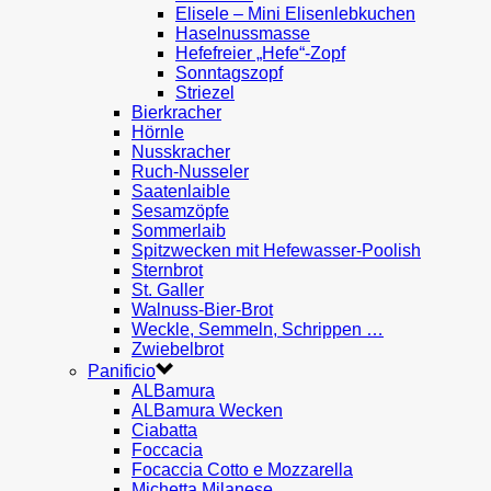
Elisele – Mini Elisenlebkuchen
Haselnussmasse
Hefefreier „Hefe“-Zopf
Sonntagszopf
Striezel
Bierkracher
Hörnle
Nusskracher
Ruch-Nusseler
Saatenlaible
Sesamzöpfe
Sommerlaib
Spitzwecken mit Hefewasser-Poolish
Sternbrot
St. Galler
Walnuss-Bier-Brot
Weckle, Semmeln, Schrippen …
Zwiebelbrot
Panificio
ALBamura
ALBamura Wecken
Ciabatta
Foccacia
Focaccia Cotto e Mozzarella
Michetta Milanese