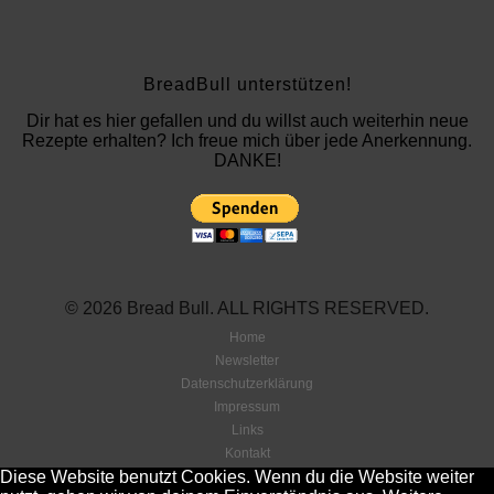
BreadBull unterstützen!
Dir hat es hier gefallen und du willst auch weiterhin neue
Rezepte erhalten? Ich freue mich über jede Anerkennung.
DANKE!
© 2026 Bread Bull. ALL RIGHTS RESERVED.
Home
Newsletter
Datenschutzerklärung
Impressum
Links
Kontakt
Diese Website benutzt Cookies. Wenn du die Website weiter