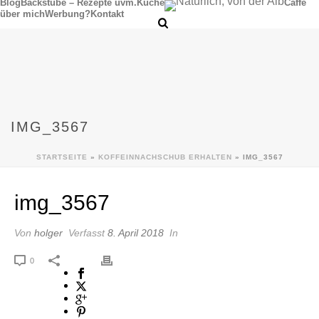
Blog
Backstube – Rezepte uvm.
Küche
Caffè
über mich
Werbung?
Kontakt
IMG_3567
STARTSEITE
»
KOFFEINNACHSCHUB ERHALTEN
»
IMG_3567
img_3567
Von
holger
Verfasst
8. April 2018
In
0