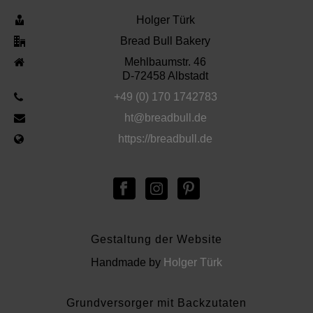
Holger Türk
Bread Bull Bakery
Mehlbaumstr. 46
D-72458 Albstadt
+49 (0) 170 1742783
ht@breadbull.de
https://breadbull.de
Gestaltung der Website
Handmade by
Holger Türk
Grundversorger mit Backzutaten