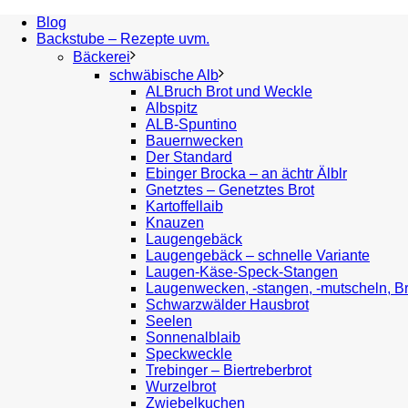
Blog
Backstube – Rezepte uvm.
Bäckerei
schwäbische Alb
ALBruch Brot und Weckle
Albspitz
ALB-Spuntino
Bauernwecken
Der Standard
Ebinger Brocka – an ächtr Älblr
Gnetztes – Genetztes Brot
Kartoffellaib
Knauzen
Laugengebäck
Laugengebäck – schnelle Variante
Laugen-Käse-Speck-Stangen
Laugenwecken, -stangen, -mutscheln, B
Schwarzwälder Hausbrot
Seelen
Sonnenalblaib
Speckweckle
Trebinger – Biertreberbrot
Wurzelbrot
Zwiebelkuchen