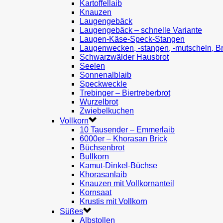
Kartoffellaib
Knauzen
Laugengebäck
Laugengebäck – schnelle Variante
Laugen-Käse-Speck-Stangen
Laugenwecken, -stangen, -mutscheln, B
Schwarzwälder Hausbrot
Seelen
Sonnenalblaib
Speckweckle
Trebinger – Biertreberbrot
Wurzelbrot
Zwiebelkuchen
Vollkorn
10 Tausender – Emmerlaib
6000er – Khorasan Brick
Büchsenbrot
Bullkorn
Kamut-Dinkel-Büchse
Khorasanlaib
Knauzen mit Vollkornanteil
Kornsaat
Krustis mit Vollkorn
Süßes
Albstollen