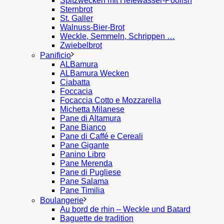
Spitzwecken mit Hefewasser-Poolish
Sternbrot
St. Galler
Walnuss-Bier-Brot
Weckle, Semmeln, Schrippen …
Zwiebelbrot
Panificio
ALBamura
ALBamura Wecken
Ciabatta
Foccacia
Focaccia Cotto e Mozzarella
Michetta Milanese
Pane di Altamura
Pane Bianco
Pane di Caffé e Cereali
Pane Gigante
Panino Libro
Pane Merenda
Pane di Pugliese
Pane Salama
Pane Timilia
Boulangerie
Au bord de rhin – Weckle und Batard
Baguette de tradition