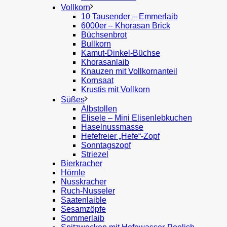
Vollkorn
10 Tausender – Emmerlaib
6000er – Khorasan Brick
Büchsenbrot
Bullkorn
Kamut-Dinkel-Büchse
Khorasanlaib
Knauzen mit Vollkornanteil
Kornsaat
Krustis mit Vollkorn
Süßes
Albstollen
Elisele – Mini Elisenlebkuchen
Haselnussmasse
Hefefreier „Hefe“-Zopf
Sonntagszopf
Striezel
Bierkracher
Hörnle
Nusskracher
Ruch-Nusseler
Saatenlaible
Sesamzöpfe
Sommerlaib