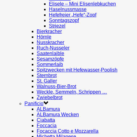
Elisele – Mini Elisenlebkuchen
Haselnussmasse
Hefefreier „Hefe“-Zopf
Sonntagszopf
Striezel
Bierkracher
Hörnle
Nusskracher
Ruch-Nusseler
Saatenlaible
Sesamzöpfe
Sommerlaib
Spitzwecken mit Hefewasser-Poolish
Sternbrot
St. Galler
Walnuss-Bier-Brot
Weckle, Semmeln, Schrippen …
Zwiebelbrot
Panificio
ALBamura
ALBamura Wecken
Ciabatta
Foccacia
Focaccia Cotto e Mozzarella
Michetta Milanese