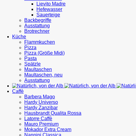
Lievito Madre
Hefewasser
Sauerteige
Backbegriffe
Ausstattung
Brotrechner
Küche
Flammkuchen
Pizza
Pizza (Größe Midi)
Pasta
Spätzle
Maultaschen
Maultaschen, neu
Ausstattung
Caffè
Barbera Mago
Hardy Universo
Hardy Zanzibar
Hausbrandt Qualita Rossa
Latorre Caffè
Mauro Premium
Mokador Extra Cream
Nannini Classica