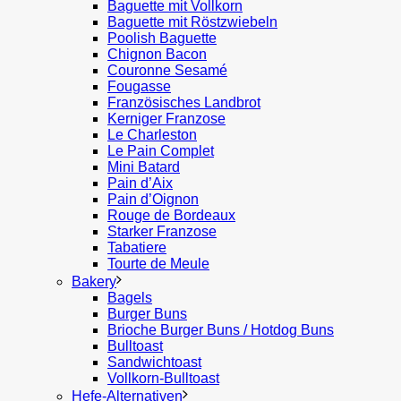
Baguette mit Vollkorn
Baguette mit Röstzwiebeln
Poolish Baguette
Chignon Bacon
Couronne Sesamé
Fougasse
Französisches Landbrot
Kerniger Franzose
Le Charleston
Le Pain Complet
Mini Batard
Pain d’Aix
Pain d’Oignon
Rouge de Bordeaux
Starker Franzose
Tabatiere
Tourte de Meule
Bakery
Bagels
Burger Buns
Brioche Burger Buns / Hotdog Buns
Bulltoast
Sandwichtoast
Vollkorn-Bulltoast
Hefe-Alternativen