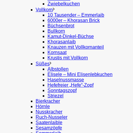
Zwiebelkuchen
Vollkorn
10 Tausender – Emmerlaib
6000er – Khorasan Brick
Büchsenbrot
Bullkorn
Kamut-Dinkel-Büchse
Khorasanlaib
Knauzen mit Vollkornanteil
Kornsaat
Krustis mit Vollkorn
Süßes
Albstollen
Elisele – Mini Elisenlebkuchen
Haselnussmasse
Hefefreier „Hefe“-Zopf
Sonntagszopf
Striezel
Bierkracher
Hörnle
Nusskracher
Ruch-Nusseler
Saatenlaible
Sesamzöpfe