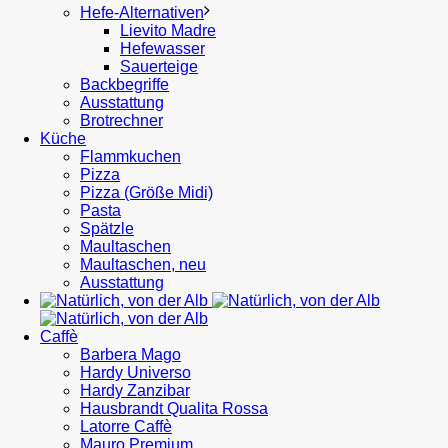
Hefe-Alternativen
Lievito Madre
Hefewasser
Sauerteige
Backbegriffe
Ausstattung
Brotrechner
Küche
Flammkuchen
Pizza
Pizza (Größe Midi)
Pasta
Spätzle
Maultaschen
Maultaschen, neu
Ausstattung
Caffè
Barbera Mago
Hardy Universo
Hardy Zanzibar
Hausbrandt Qualita Rossa
Latorre Caffè
Mauro Premium