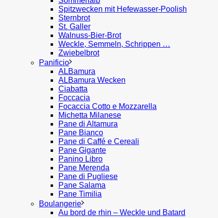
Sommerlaib
Spitzwecken mit Hefewasser-Poolish
Sternbrot
St. Galler
Walnuss-Bier-Brot
Weckle, Semmeln, Schrippen …
Zwiebelbrot
Panificio
ALBamura
ALBamura Wecken
Ciabatta
Foccacia
Focaccia Cotto e Mozzarella
Michetta Milanese
Pane di Altamura
Pane Bianco
Pane di Caffé e Cereali
Pane Gigante
Panino Libro
Pane Merenda
Pane di Pugliese
Pane Salama
Pane Timilia
Boulangerie
Au bord de rhin – Weckle und Batard