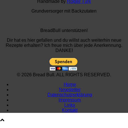
Handmade by
Holger Türk
Grundversorger mit Backzutaten
BreadBull unterstützen!
Dir hat es hier gefallen und du willst auch weiterhin neue
Rezepte erhalten? Ich freue mich über jede Anerkennung.
DANKE!
© 2026 Bread Bull. ALL RIGHTS RESERVED.
Home
Newsletter
Datenschutzerklärung
Impressum
Links
Kontakt