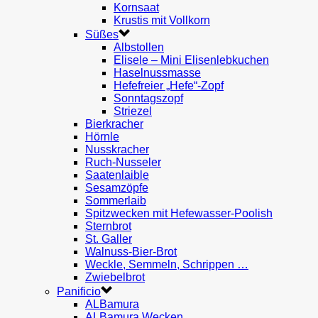
Kornsaat
Krustis mit Vollkorn
Süßes
Albstollen
Elisele – Mini Elisenlebkuchen
Haselnussmasse
Hefefreier „Hefe“-Zopf
Sonntagszopf
Striezel
Bierkracher
Hörnle
Nusskracher
Ruch-Nusseler
Saatenlaible
Sesamzöpfe
Sommerlaib
Spitzwecken mit Hefewasser-Poolish
Sternbrot
St. Galler
Walnuss-Bier-Brot
Weckle, Semmeln, Schrippen …
Zwiebelbrot
Panificio
ALBamura
ALBamura Wecken