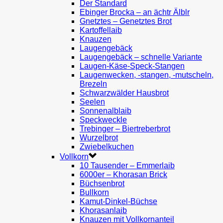
Der Standard
Ebinger Brocka – an ächtr Älblr
Gnetztes – Genetztes Brot
Kartoffellaib
Knauzen
Laugengebäck
Laugengebäck – schnelle Variante
Laugen-Käse-Speck-Stangen
Laugenwecken, -stangen, -mutscheln,
Brezeln
Schwarzwälder Hausbrot
Seelen
Sonnenalblaib
Speckweckle
Trebinger – Biertreberbrot
Wurzelbrot
Zwiebelkuchen
Vollkorn
10 Tausender – Emmerlaib
6000er – Khorasan Brick
Büchsenbrot
Bullkorn
Kamut-Dinkel-Büchse
Khorasanlaib
Knauzen mit Vollkornanteil