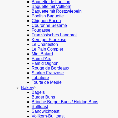
Baguette de tradition
Baguette mit Vollkorn
Baguette mit Röstzwiebeln
Poolish Baguette
Chignon Bacon
Couronne Sesamé
Fougasse
Französisches Landbrot
Kerniger Franzose
Le Charleston
Le Pain Complet
Mini Batard
Pain d’Aix
Pain d’Oignon
Rouge de Bordeaux
Starker Franzose
Tabatiere
Tourte de Meule
Bakery
Bagels
Burger Buns
Brioche Burger Buns / Hotdog Buns
Bulltoast
Sandwichtoast
Vollkorn-Bulltoast