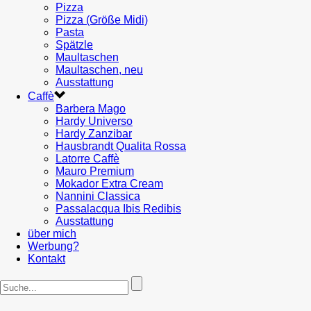
Pizza
Pizza (Größe Midi)
Pasta
Spätzle
Maultaschen
Maultaschen, neu
Ausstattung
Caffè
Barbera Mago
Hardy Universo
Hardy Zanzibar
Hausbrandt Qualita Rossa
Latorre Caffè
Mauro Premium
Mokador Extra Cream
Nannini Classica
Passalacqua Ibis Redibis
Ausstattung
über mich
Werbung?
Kontakt