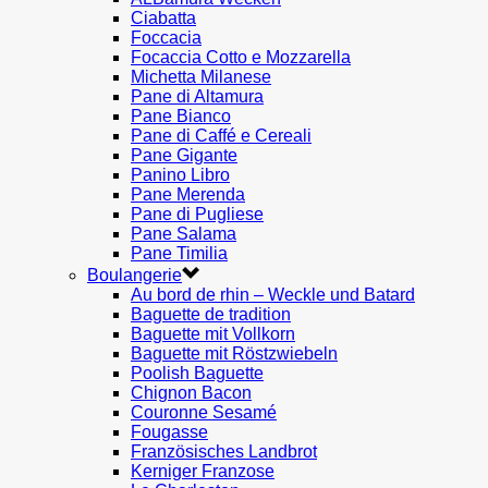
Ciabatta
Foccacia
Focaccia Cotto e Mozzarella
Michetta Milanese
Pane di Altamura
Pane Bianco
Pane di Caffé e Cereali
Pane Gigante
Panino Libro
Pane Merenda
Pane di Pugliese
Pane Salama
Pane Timilia
Boulangerie
Au bord de rhin – Weckle und Batard
Baguette de tradition
Baguette mit Vollkorn
Baguette mit Röstzwiebeln
Poolish Baguette
Chignon Bacon
Couronne Sesamé
Fougasse
Französisches Landbrot
Kerniger Franzose