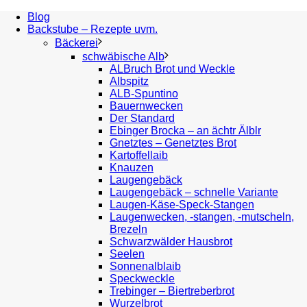
Blog
Backstube – Rezepte uvm.
Bäckerei
schwäbische Alb
ALBruch Brot und Weckle
Albspitz
ALB-Spuntino
Bauernwecken
Der Standard
Ebinger Brocka – an ächtr Älblr
Gnetztes – Genetztes Brot
Kartoffellaib
Knauzen
Laugengebäck
Laugengebäck – schnelle Variante
Laugen-Käse-Speck-Stangen
Laugenwecken, -stangen, -mutscheln,
Brezeln
Schwarzwälder Hausbrot
Seelen
Sonnenalblaib
Speckweckle
Trebinger – Biertreberbrot
Wurzelbrot