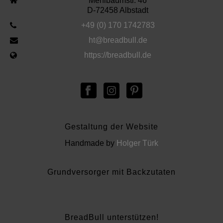
Mehlbaumstr. 46
D-72458 Albstadt
+49 (0) 170 1742783
ht@breadbull.de
https://breadbull.de
Gestaltung der Website
Handmade by
Holger Türk
Grundversorger mit Backzutaten
BreadBull unterstützen!