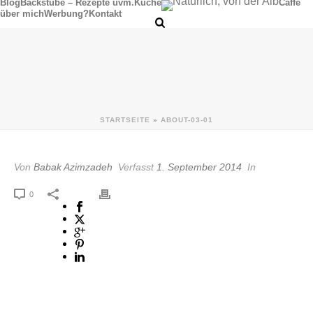
Blog
Backstube – Rezepte uvm.
Küche
Caffè
über mich
Werbung?
Kontakt
STARTSEITE
»
ABOUT-03-01
Von
Babak Azimzadeh
Verfasst
1. September 2014
In
0