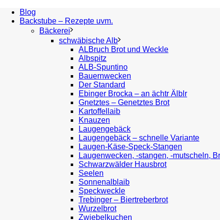
Blog
Backstube – Rezepte uvm.
Bäckerei
schwäbische Alb
ALBruch Brot und Weckle
Albspitz
ALB-Spuntino
Bauernwecken
Der Standard
Ebinger Brocka – an ächtr Älblr
Gnetztes – Genetztes Brot
Kartoffellaib
Knauzen
Laugengebäck
Laugengebäck – schnelle Variante
Laugen-Käse-Speck-Stangen
Laugenwecken, -stangen, -mutscheln, B
Schwarzwälder Hausbrot
Seelen
Sonnenalblaib
Speckweckle
Trebinger – Biertreberbrot
Wurzelbrot
Zwiebelkuchen