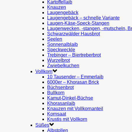
Kartoffellaib
Knauzen
Laugengebäck
Laugengebäck – schnelle Variante
Laugen-Käse-Speck-Stangen
Laugenwecken, -stangen, -mutscheln, B
Schwarzwälder Hausbrot
Seelen
Sonnenalblaib
Speckweckle
Trebinger – Biertreberbrot
Wurzelbrot
Zwiebelkuchen
Vollkorn
10 Tausender – Emmerlaib
6000er – Khorasan Brick
Büchsenbrot
Bullkorn
Kamut-Dinkel-Büchse
Khorasanlaib
Knauzen mit Vollkornanteil
Kornsaat
Krustis mit Vollkorn
Süßes
Albstollen