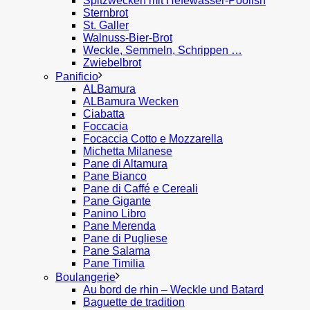
Spitzwecken mit Hefewasser-Poolish
Sternbrot
St. Galler
Walnuss-Bier-Brot
Weckle, Semmeln, Schrippen …
Zwiebelbrot
Panificio
ALBamura
ALBamura Wecken
Ciabatta
Foccacia
Focaccia Cotto e Mozzarella
Michetta Milanese
Pane di Altamura
Pane Bianco
Pane di Caffé e Cereali
Pane Gigante
Panino Libro
Pane Merenda
Pane di Pugliese
Pane Salama
Pane Timilia
Boulangerie
Au bord de rhin – Weckle und Batard
Baguette de tradition