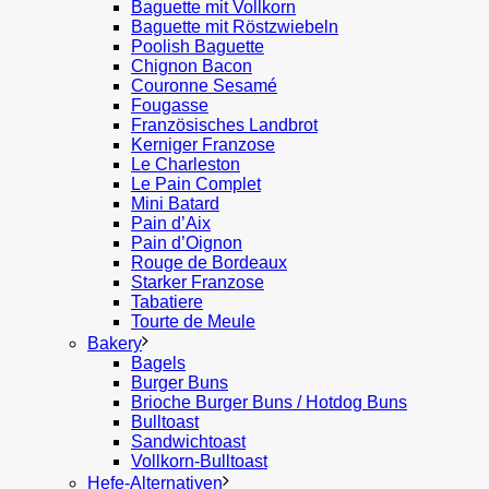
Baguette mit Vollkorn
Baguette mit Röstzwiebeln
Poolish Baguette
Chignon Bacon
Couronne Sesamé
Fougasse
Französisches Landbrot
Kerniger Franzose
Le Charleston
Le Pain Complet
Mini Batard
Pain d’Aix
Pain d’Oignon
Rouge de Bordeaux
Starker Franzose
Tabatiere
Tourte de Meule
Bakery
Bagels
Burger Buns
Brioche Burger Buns / Hotdog Buns
Bulltoast
Sandwichtoast
Vollkorn-Bulltoast
Hefe-Alternativen