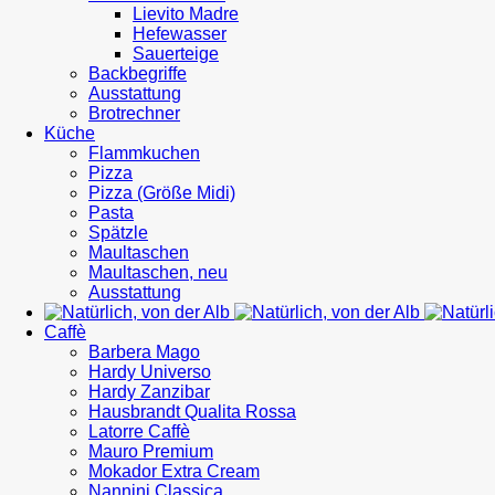
Lievito Madre
Hefewasser
Sauerteige
Backbegriffe
Ausstattung
Brotrechner
Küche
Flammkuchen
Pizza
Pizza (Größe Midi)
Pasta
Spätzle
Maultaschen
Maultaschen, neu
Ausstattung
Caffè
Barbera Mago
Hardy Universo
Hardy Zanzibar
Hausbrandt Qualita Rossa
Latorre Caffè
Mauro Premium
Mokador Extra Cream
Nannini Classica