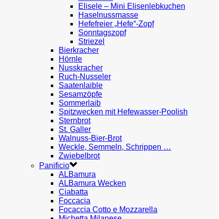
Elisele – Mini Elisenlebkuchen
Haselnussmasse
Hefefreier „Hefe“-Zopf
Sonntagszopf
Striezel
Bierkracher
Hörnle
Nusskracher
Ruch-Nusseler
Saatenlaible
Sesamzöpfe
Sommerlaib
Spitzwecken mit Hefewasser-Poolish
Sternbrot
St. Galler
Walnuss-Bier-Brot
Weckle, Semmeln, Schrippen …
Zwiebelbrot
Panificio
ALBamura
ALBamura Wecken
Ciabatta
Foccacia
Focaccia Cotto e Mozzarella
Michetta Milanese