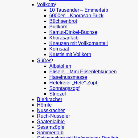
Vollkorn
10 Tausender – Emmerlaib
6000er – Khorasan Brick
Büchsenbrot
Bullkorn
Kamut-Dinkel-Büchse
Khorasanlaib
Knauzen mit Vollkornanteil
Kornsaat
Krustis mit Vollkorn
Süßes
Albstollen
Elisele – Mini Elisenlebkuchen
Haselnussmasse
Hefefreier „Hefe“-Zopf
Sonntagszopf
Striezel
Bierkracher
Hörnle
Nusskracher
Ruch-Nusseler
Saatenlaible
Sesamzöpfe
Sommerlaib