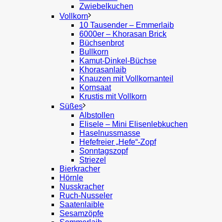
Zwiebelkuchen
Vollkorn
10 Tausender – Emmerlaib
6000er – Khorasan Brick
Büchsenbrot
Bullkorn
Kamut-Dinkel-Büchse
Khorasanlaib
Knauzen mit Vollkornanteil
Kornsaat
Krustis mit Vollkorn
Süßes
Albstollen
Elisele – Mini Elisenlebkuchen
Haselnussmasse
Hefefreier „Hefe“-Zopf
Sonntagszopf
Striezel
Bierkracher
Hörnle
Nusskracher
Ruch-Nusseler
Saatenlaible
Sesamzöpfe