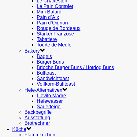
Le Charleston
Le Pain Complet
Mini Batard
Pain d’Aix
Pain d’Oignon
Rouge de Bordeaux
Starker Franzose
Tabatiere
Tourte de Meule
Bakery
Bagels
Burger Buns
Brioche Burger Buns / Hotdog Buns
Bulltoast
Sandwichtoast
Vollkorn-Bulltoast
Hefe-Alternativen
Lievito Madre
Hefewasser
Sauerteige
Backbegriffe
Ausstattung
Brotrechner
Küche
Flammkuchen