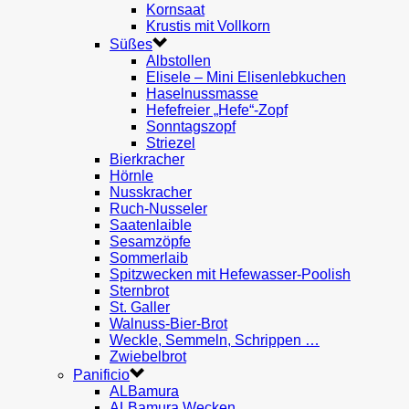
Kornsaat
Krustis mit Vollkorn
Süßes
Albstollen
Elisele – Mini Elisenlebkuchen
Haselnussmasse
Hefefreier „Hefe“-Zopf
Sonntagszopf
Striezel
Bierkracher
Hörnle
Nusskracher
Ruch-Nusseler
Saatenlaible
Sesamzöpfe
Sommerlaib
Spitzwecken mit Hefewasser-Poolish
Sternbrot
St. Galler
Walnuss-Bier-Brot
Weckle, Semmeln, Schrippen …
Zwiebelbrot
Panificio
ALBamura
ALBamura Wecken