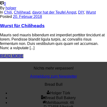
0
By
holger
In
Chili
,
Chilihead
,
davor hat der Teufel Angst
,
DIY
,
Wurst
Posted
20. Februar 2018
Wurst für Chiliheads
Mauris sed mauris bibendum est imperdiet porttitor tincidunt at
lorem. Pendisse blandit ligula turpis, ac convallis risus
fermentum non. Duis vestibulum quis quam vel accumsan.
Nunc a vulputate [...]
READ MORE
Nichts mehr verpassen!
Anmeldung zum Newsletter
Bread Bull
Holger Türk
Bread Bull Bakery
Mehlbaumstr. 46
D-72458 Albstadt