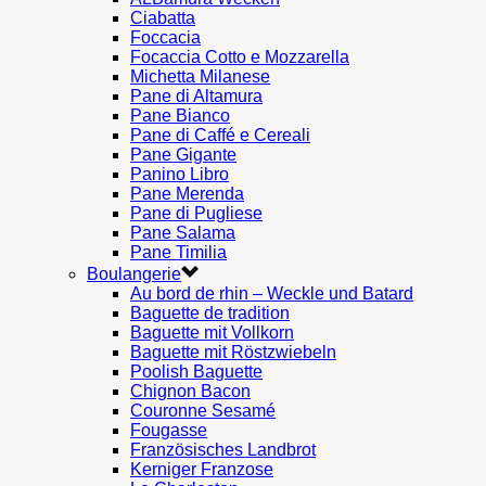
Ciabatta
Foccacia
Focaccia Cotto e Mozzarella
Michetta Milanese
Pane di Altamura
Pane Bianco
Pane di Caffé e Cereali
Pane Gigante
Panino Libro
Pane Merenda
Pane di Pugliese
Pane Salama
Pane Timilia
Boulangerie
Au bord de rhin – Weckle und Batard
Baguette de tradition
Baguette mit Vollkorn
Baguette mit Röstzwiebeln
Poolish Baguette
Chignon Bacon
Couronne Sesamé
Fougasse
Französisches Landbrot
Kerniger Franzose