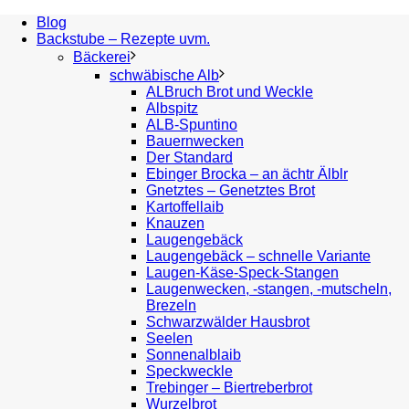
Blog
Backstube – Rezepte uvm.
Bäckerei
schwäbische Alb
ALBruch Brot und Weckle
Albspitz
ALB-Spuntino
Bauernwecken
Der Standard
Ebinger Brocka – an ächtr Älblr
Gnetztes – Genetztes Brot
Kartoffellaib
Knauzen
Laugengebäck
Laugengebäck – schnelle Variante
Laugen-Käse-Speck-Stangen
Laugenwecken, -stangen, -mutscheln,
Brezeln
Schwarzwälder Hausbrot
Seelen
Sonnenalblaib
Speckweckle
Trebinger – Biertreberbrot
Wurzelbrot