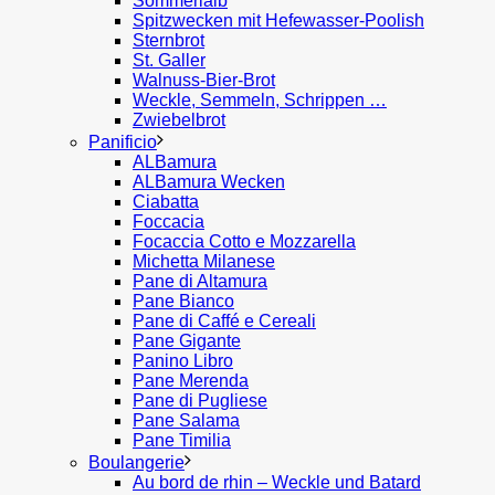
Sommerlaib
Spitzwecken mit Hefewasser-Poolish
Sternbrot
St. Galler
Walnuss-Bier-Brot
Weckle, Semmeln, Schrippen …
Zwiebelbrot
Panificio
ALBamura
ALBamura Wecken
Ciabatta
Foccacia
Focaccia Cotto e Mozzarella
Michetta Milanese
Pane di Altamura
Pane Bianco
Pane di Caffé e Cereali
Pane Gigante
Panino Libro
Pane Merenda
Pane di Pugliese
Pane Salama
Pane Timilia
Boulangerie
Au bord de rhin – Weckle und Batard