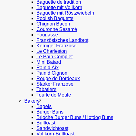
Baguette de tradition
Baguette mit Vollkorn
Baguette mit Röstzwiebeln
Poolish Baguette
Chignon Bacon
Couronne Sesamé
Fougasse
Französisches Landbrot
Kerniger Franzose
Le Charleston
Le Pain Complet
Mini Batard
Pain d’Aix
Pain d’Oignon
Rouge de Bordeaux
Starker Franzose
Tabatiere
Tourte de Meule
Bakery
Bagels
Burger Buns
Brioche Burger Buns / Hotdog Buns
Bulltoast
Sandwichtoast
Vollkorn-Bulltoast