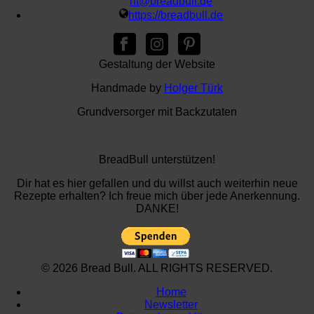
ht@breadbull.de
https://breadbull.de
Gestaltung der Website
Handmade by
Holger Türk
Grundversorger mit Backzutaten
BreadBull unterstützen!
Dir hat es hier gefallen und du willst auch weiterhin neue
Rezepte erhalten? Ich freue mich über jede Anerkennung.
DANKE!
© 2026 Bread Bull. ALL RIGHTS RESERVED.
Home
Newsletter