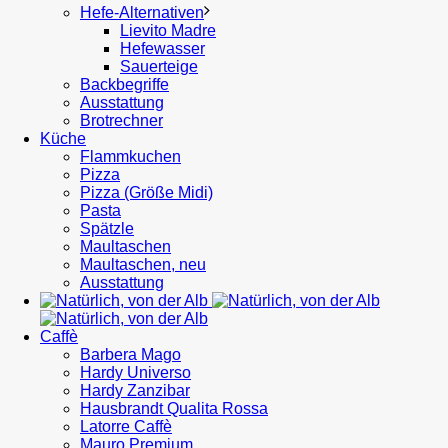
Hefe-Alternativen
Lievito Madre
Hefewasser
Sauerteige
Backbegriffe
Ausstattung
Brotrechner
Küche
Flammkuchen
Pizza
Pizza (Größe Midi)
Pasta
Spätzle
Maultaschen
Maultaschen, neu
Ausstattung
Caffè
Barbera Mago
Hardy Universo
Hardy Zanzibar
Hausbrandt Qualita Rossa
Latorre Caffè
Mauro Premium