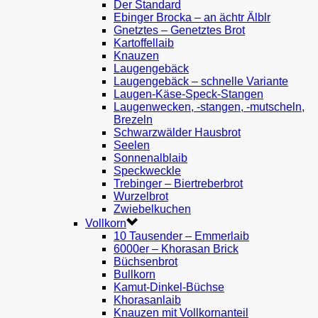
Der Standard
Ebinger Brocka – an ächtr Älblr
Gnetztes – Genetztes Brot
Kartoffellaib
Knauzen
Laugengebäck
Laugengebäck – schnelle Variante
Laugen-Käse-Speck-Stangen
Laugenwecken, -stangen, -mutscheln,
Brezeln
Schwarzwälder Hausbrot
Seelen
Sonnenalblaib
Speckweckle
Trebinger – Biertreberbrot
Wurzelbrot
Zwiebelkuchen
Vollkorn
10 Tausender – Emmerlaib
6000er – Khorasan Brick
Büchsenbrot
Bullkorn
Kamut-Dinkel-Büchse
Khorasanlaib
Knauzen mit Vollkornanteil