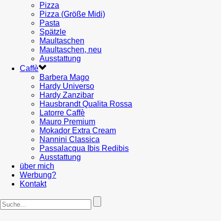
Pizza
Pizza (Größe Midi)
Pasta
Spätzle
Maultaschen
Maultaschen, neu
Ausstattung
Caffè
Barbera Mago
Hardy Universo
Hardy Zanzibar
Hausbrandt Qualita Rossa
Latorre Caffè
Mauro Premium
Mokador Extra Cream
Nannini Classica
Passalacqua Ibis Redibis
Ausstattung
über mich
Werbung?
Kontakt