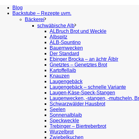
Blog
Backstube – Rezepte uvm.
Bäckerei
schwäbische Alb
ALBruch Brot und Weckle
Albspitz
ALB-Spuntino
Bauernwecken
Der Standard
Ebinger Brocka – an ächtr Älblr
Gnetztes – Genetztes Brot
Kartoffellaib
Knauzen
Laugengebäck
Laugengebäck – schnelle Variante
Laugen-Käse-Speck-Stangen
Laugenwecken, -stangen, -mutscheln, B
Schwarzwälder Hausbrot
Seelen
Sonnenalblaib
Speckweckle
Trebinger – Biertreberbrot
Wurzelbrot
Zwiebelkuchen