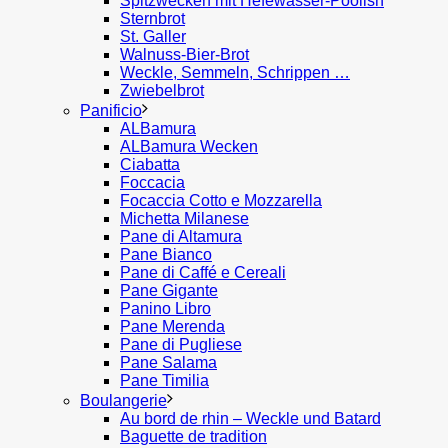
Spitzwecken mit Hefewasser-Poolish
Sternbrot
St. Galler
Walnuss-Bier-Brot
Weckle, Semmeln, Schrippen …
Zwiebelbrot
Panificio
ALBamura
ALBamura Wecken
Ciabatta
Foccacia
Focaccia Cotto e Mozzarella
Michetta Milanese
Pane di Altamura
Pane Bianco
Pane di Caffé e Cereali
Pane Gigante
Panino Libro
Pane Merenda
Pane di Pugliese
Pane Salama
Pane Timilia
Boulangerie
Au bord de rhin – Weckle und Batard
Baguette de tradition