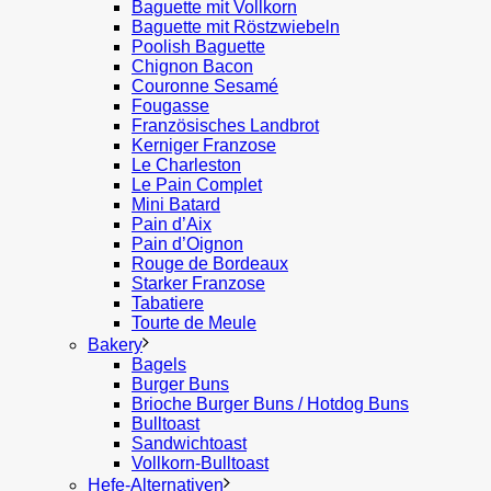
Baguette mit Vollkorn
Baguette mit Röstzwiebeln
Poolish Baguette
Chignon Bacon
Couronne Sesamé
Fougasse
Französisches Landbrot
Kerniger Franzose
Le Charleston
Le Pain Complet
Mini Batard
Pain d’Aix
Pain d’Oignon
Rouge de Bordeaux
Starker Franzose
Tabatiere
Tourte de Meule
Bakery
Bagels
Burger Buns
Brioche Burger Buns / Hotdog Buns
Bulltoast
Sandwichtoast
Vollkorn-Bulltoast
Hefe-Alternativen