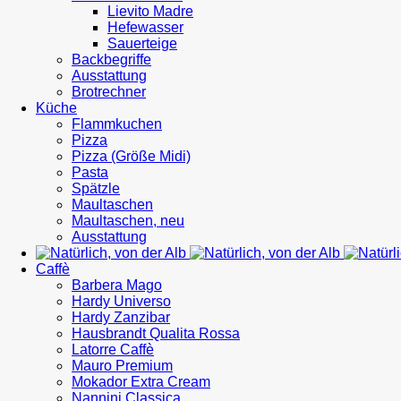
Lievito Madre
Hefewasser
Sauerteige
Backbegriffe
Ausstattung
Brotrechner
Küche
Flammkuchen
Pizza
Pizza (Größe Midi)
Pasta
Spätzle
Maultaschen
Maultaschen, neu
Ausstattung
Caffè
Barbera Mago
Hardy Universo
Hardy Zanzibar
Hausbrandt Qualita Rossa
Latorre Caffè
Mauro Premium
Mokador Extra Cream
Nannini Classica