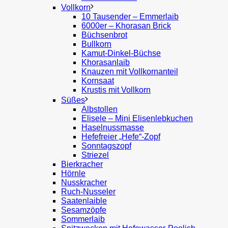
Vollkorn
10 Tausender – Emmerlaib
6000er – Khorasan Brick
Büchsenbrot
Bullkorn
Kamut-Dinkel-Büchse
Khorasanlaib
Knauzen mit Vollkornanteil
Kornsaat
Krustis mit Vollkorn
Süßes
Albstollen
Elisele – Mini Elisenlebkuchen
Haselnussmasse
Hefefreier „Hefe“-Zopf
Sonntagszopf
Striezel
Bierkracher
Hörnle
Nusskracher
Ruch-Nusseler
Saatenlaible
Sesamzöpfe
Sommerlaib