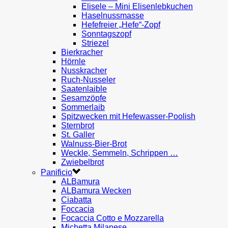
Elisele – Mini Elisenlebkuchen
Haselnussmasse
Hefefreier „Hefe“-Zopf
Sonntagszopf
Striezel
Bierkracher
Hörnle
Nusskracher
Ruch-Nusseler
Saatenlaible
Sesamzöpfe
Sommerlaib
Spitzwecken mit Hefewasser-Poolish
Sternbrot
St. Galler
Walnuss-Bier-Brot
Weckle, Semmeln, Schrippen …
Zwiebelbrot
Panificio
ALBamura
ALBamura Wecken
Ciabatta
Foccacia
Focaccia Cotto e Mozzarella
Michetta Milanese