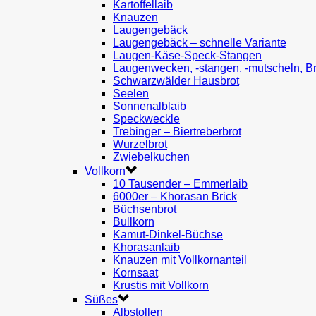
Kartoffellaib
Knauzen
Laugengebäck
Laugengebäck – schnelle Variante
Laugen-Käse-Speck-Stangen
Laugenwecken, -stangen, -mutscheln, B
Schwarzwälder Hausbrot
Seelen
Sonnenalblaib
Speckweckle
Trebinger – Biertreberbrot
Wurzelbrot
Zwiebelkuchen
Vollkorn
10 Tausender – Emmerlaib
6000er – Khorasan Brick
Büchsenbrot
Bullkorn
Kamut-Dinkel-Büchse
Khorasanlaib
Knauzen mit Vollkornanteil
Kornsaat
Krustis mit Vollkorn
Süßes
Albstollen