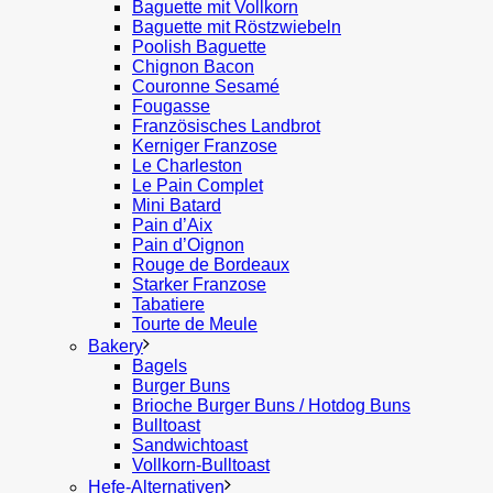
Baguette mit Vollkorn
Baguette mit Röstzwiebeln
Poolish Baguette
Chignon Bacon
Couronne Sesamé
Fougasse
Französisches Landbrot
Kerniger Franzose
Le Charleston
Le Pain Complet
Mini Batard
Pain d’Aix
Pain d’Oignon
Rouge de Bordeaux
Starker Franzose
Tabatiere
Tourte de Meule
Bakery
Bagels
Burger Buns
Brioche Burger Buns / Hotdog Buns
Bulltoast
Sandwichtoast
Vollkorn-Bulltoast
Hefe-Alternativen