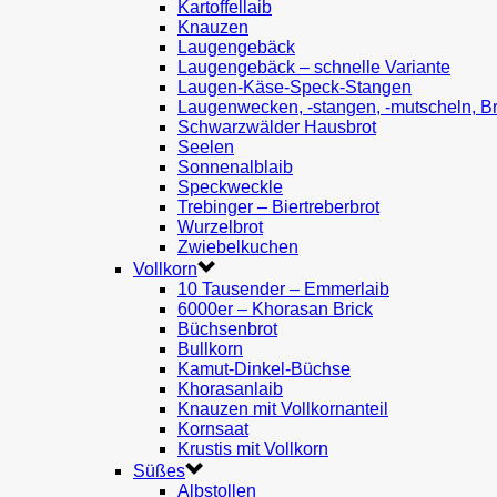
Kartoffellaib
Knauzen
Laugengebäck
Laugengebäck – schnelle Variante
Laugen-Käse-Speck-Stangen
Laugenwecken, -stangen, -mutscheln, B
Schwarzwälder Hausbrot
Seelen
Sonnenalblaib
Speckweckle
Trebinger – Biertreberbrot
Wurzelbrot
Zwiebelkuchen
Vollkorn
10 Tausender – Emmerlaib
6000er – Khorasan Brick
Büchsenbrot
Bullkorn
Kamut-Dinkel-Büchse
Khorasanlaib
Knauzen mit Vollkornanteil
Kornsaat
Krustis mit Vollkorn
Süßes
Albstollen