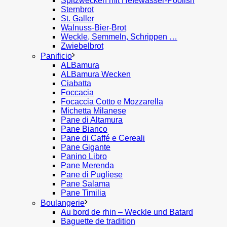
Spitzwecken mit Hefewasser-Poolish
Sternbrot
St. Galler
Walnuss-Bier-Brot
Weckle, Semmeln, Schrippen …
Zwiebelbrot
Panificio
ALBamura
ALBamura Wecken
Ciabatta
Foccacia
Focaccia Cotto e Mozzarella
Michetta Milanese
Pane di Altamura
Pane Bianco
Pane di Caffé e Cereali
Pane Gigante
Panino Libro
Pane Merenda
Pane di Pugliese
Pane Salama
Pane Timilia
Boulangerie
Au bord de rhin – Weckle und Batard
Baguette de tradition