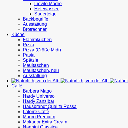
Lievito Madre
Hefewasser
Sauerteige
Backbegriffe
Ausstattung
Brotrechner
Küche
Flammkuchen
Pizza
Pizza (Größe Midi)
Pasta
Spätzle
Maultaschen
Maultaschen, neu
Ausstattung
Caffè
Barbera Mago
Hardy Universo
Hardy Zanzibar
Hausbrandt Qualita Rossa
Latorre Caffè
Mauro Premium
Mokador Extra Cream
Nannini Classica