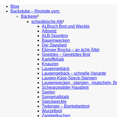
Blog
Backstube – Rezepte uvm.
Bäckerei
schwäbische Alb
ALBruch Brot und Weckle
Albspitz
ALB-Spuntino
Bauernwecken
Der Standard
Ebinger Brocka – an ächtr Älblr
Gnetztes – Genetztes Brot
Kartoffellaib
Knauzen
Laugengebäck
Laugengebäck – schnelle Variante
Laugen-Käse-Speck-Stangen
Laugenwecken, -stangen, -mutscheln, B
Schwarzwälder Hausbrot
Seelen
Sonnenalblaib
Speckweckle
Trebinger – Biertreberbrot
Wurzelbrot
Zwiebelkuchen