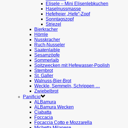
Elisele – Mini Elisenlebkuchen
Haselnussmasse
Hefefreier „Hefe“-Zopf
Sonntagszopf
Striezel
Bierkracher
Hörnle
Nusskracher
Ruch-Nusseler
Saatenlaible
Sesamzöpfe
Sommerlaib
Spitzwecken mit Hefewasser-Poolish
Sternbrot
St. Galler
Walnuss-Bier-Brot
Weckle, Semmeln, Schrippen …
Zwiebelbrot
Panificio
ALBamura
ALBamura Wecken
Ciabatta
Foccacia
Focaccia Cotto e Mozzarella
Michetta Milanese