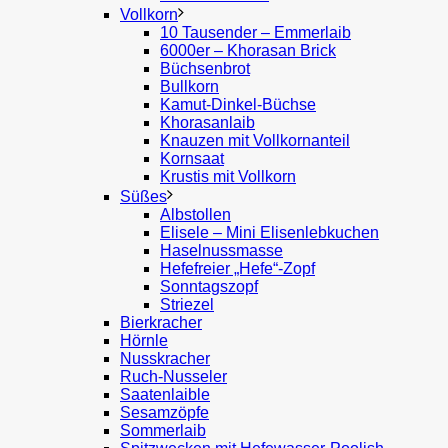
Vollkorn
10 Tausender – Emmerlaib
6000er – Khorasan Brick
Büchsenbrot
Bullkorn
Kamut-Dinkel-Büchse
Khorasanlaib
Knauzen mit Vollkornanteil
Kornsaat
Krustis mit Vollkorn
Süßes
Albstollen
Elisele – Mini Elisenlebkuchen
Haselnussmasse
Hefefreier „Hefe“-Zopf
Sonntagszopf
Striezel
Bierkracher
Hörnle
Nusskracher
Ruch-Nusseler
Saatenlaible
Sesamzöpfe
Sommerlaib