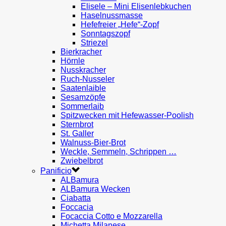
Elisele – Mini Elisenlebkuchen
Haselnussmasse
Hefefreier „Hefe“-Zopf
Sonntagszopf
Striezel
Bierkracher
Hörnle
Nusskracher
Ruch-Nusseler
Saatenlaible
Sesamzöpfe
Sommerlaib
Spitzwecken mit Hefewasser-Poolish
Sternbrot
St. Galler
Walnuss-Bier-Brot
Weckle, Semmeln, Schrippen …
Zwiebelbrot
Panificio
ALBamura
ALBamura Wecken
Ciabatta
Foccacia
Focaccia Cotto e Mozzarella
Michetta Milanese