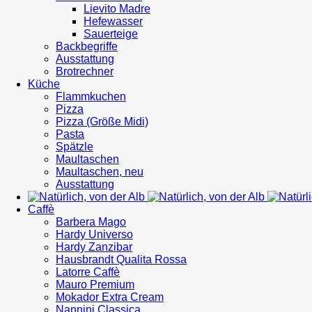
Lievito Madre
Hefewasser
Sauerteige
Backbegriffe
Ausstattung
Brotrechner
Küche
Flammkuchen
Pizza
Pizza (Größe Midi)
Pasta
Spätzle
Maultaschen
Maultaschen, neu
Ausstattung
Caffè
Barbera Mago
Hardy Universo
Hardy Zanzibar
Hausbrandt Qualita Rossa
Latorre Caffè
Mauro Premium
Mokador Extra Cream
Nannini Classica