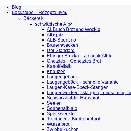
Blog
Backstube – Rezepte uvm.
Bäckerei
schwäbische Alb
ALBruch Brot und Weckle
Albspitz
ALB-Spuntino
Bauernwecken
Der Standard
Ebinger Brocka – an ächtr Älblr
Gnetztes – Genetztes Brot
Kartoffellaib
Knauzen
Laugengebäck
Laugengebäck – schnelle Variante
Laugen-Käse-Speck-Stangen
Laugenwecken, -stangen, -mutscheln, B
Schwarzwälder Hausbrot
Seelen
Sonnenalblaib
Speckweckle
Trebinger – Biertreberbrot
Wurzelbrot
Zwiebelkuchen