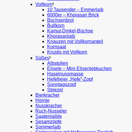
Vollkorn
10 Tausender – Emmerlaib
6000er – Khorasan Brick
Büchsenbrot
Bullkorn
Kamut-Dinkel-Büchse
Khorasanlaib
Knauzen mit Vollkornanteil
Kornsaat
Krustis mit Vollkorn
Süßes
Albstollen
Elisele – Mini Elisenlebkuchen
Haselnussmasse
Hefefreier „Hefe“-Zopf
Sonntagszopf
Striezel
Bierkracher
Hörnle
Nusskracher
Ruch-Nusseler
Saatenlaible
Sesamzöpfe
Sommerlaib