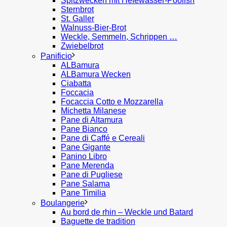
Spitzwecken mit Hefewasser-Poolish
Sternbrot
St. Galler
Walnuss-Bier-Brot
Weckle, Semmeln, Schrippen …
Zwiebelbrot
Panificio
ALBamura
ALBamura Wecken
Ciabatta
Foccacia
Focaccia Cotto e Mozzarella
Michetta Milanese
Pane di Altamura
Pane Bianco
Pane di Caffé e Cereali
Pane Gigante
Panino Libro
Pane Merenda
Pane di Pugliese
Pane Salama
Pane Timilia
Boulangerie
Au bord de rhin – Weckle und Batard
Baguette de tradition