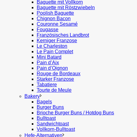
Baguette mit Vollkorn
Baguette mit Röstzwiebeln
Poolish Baguette
Chignon Bacon
Couronne Sesamé
Fougasse
Französisches Landbrot
Kerniger Franzose
Le Charleston
Le Pain Complet
Mini Batard
Pain d’Aix
Pain d’Oignon
Rouge de Bordeaux
Starker Franzose
Tabatiere
Tourte de Meule
Bakery
Bagels
Burger Buns
Brioche Burger Buns / Hotdog Buns
Bulltoast
Sandwichtoast
Vollkorn-Bulltoast
Hefe-Alternativen