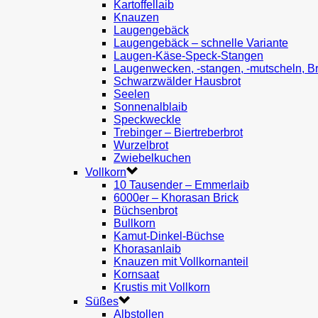
Kartoffellaib
Knauzen
Laugengebäck
Laugengebäck – schnelle Variante
Laugen-Käse-Speck-Stangen
Laugenwecken, -stangen, -mutscheln, B
Schwarzwälder Hausbrot
Seelen
Sonnenalblaib
Speckweckle
Trebinger – Biertreberbrot
Wurzelbrot
Zwiebelkuchen
Vollkorn
10 Tausender – Emmerlaib
6000er – Khorasan Brick
Büchsenbrot
Bullkorn
Kamut-Dinkel-Büchse
Khorasanlaib
Knauzen mit Vollkornanteil
Kornsaat
Krustis mit Vollkorn
Süßes
Albstollen