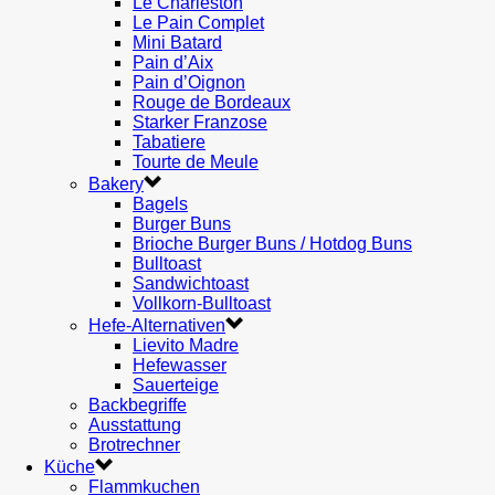
Le Charleston
Le Pain Complet
Mini Batard
Pain d’Aix
Pain d’Oignon
Rouge de Bordeaux
Starker Franzose
Tabatiere
Tourte de Meule
Bakery
Bagels
Burger Buns
Brioche Burger Buns / Hotdog Buns
Bulltoast
Sandwichtoast
Vollkorn-Bulltoast
Hefe-Alternativen
Lievito Madre
Hefewasser
Sauerteige
Backbegriffe
Ausstattung
Brotrechner
Küche
Flammkuchen