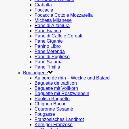
Ciabatta
Foccacia
Focaccia Cotto e Mozzarella
Michetta Milanese
Pane di Altamura
Pane Bianco
Pane di Caffé e Cereali
Pane Gigante
Panino Libro
Pane Merenda
Pane di Pugliese
Pane Salama
Pane Timilia
Boulangerie
Au bord de rhin – Weckle und Batard
Baguette de tradition
Baguette mit Vollkorn
Baguette mit Röstzwiebeln
Poolish Baguette
Chignon Bacon
Couronne Sesamé
Fougasse
Französisches Landbrot
Kerniger Franzose