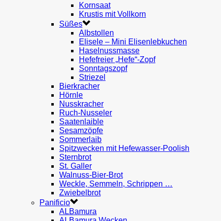
Kornsaat
Krustis mit Vollkorn
Süßes
Albstollen
Elisele – Mini Elisenlebkuchen
Haselnussmasse
Hefefreier „Hefe“-Zopf
Sonntagszopf
Striezel
Bierkracher
Hörnle
Nusskracher
Ruch-Nusseler
Saatenlaible
Sesamzöpfe
Sommerlaib
Spitzwecken mit Hefewasser-Poolish
Sternbrot
St. Galler
Walnuss-Bier-Brot
Weckle, Semmeln, Schrippen …
Zwiebelbrot
Panificio
ALBamura
ALBamura Wecken