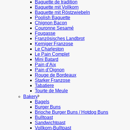
Baguette de tradition
Baguette mit Vollkorn
Baguette mit Röstzwiebeln
Poolish Baguette
Chignon Bacon
Couronne Sesamé
Fougasse
Französisches Landbrot
Kerniger Franzose
Le Charleston
Le Pain Complet
Mini Batard
Pain d’Aix
Pain d’Oignon
Rouge de Bordeaux
Starker Franzose
Tabatiere
Tourte de Meule
Bakery
Bagels
Burger Buns
Brioche Burger Buns / Hotdog Buns
Bulltoast
Sandwichtoast
Vollkorn-Bulltoast