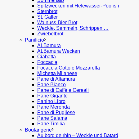
Sommerlaib
Spitzwecken mit Hefewasser-Poolish
Sternbrot
St. Galler
Walnuss-Bier-Brot
Weckle, Semmeln, Schrippen …
Zwiebelbrot
Panificio
ALBamura
ALBamura Wecken
Ciabatta
Foccacia
Focaccia Cotto e Mozzarella
Michetta Milanese
Pane di Altamura
Pane Bianco
Pane di Caffé e Cereali
Pane Gigante
Panino Libro
Pane Merenda
Pane di Pugliese
Pane Salama
Pane Timilia
Boulangerie
Au bord de rhin – Weckle und Batard