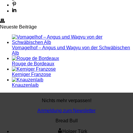
Neueste Beiträge
Vornagelhof – Angus und Wagyu von der Schwäbischen
Alb
Rouge de Bordeaux
Kerniger Franzose
Knauzenlaib
Nichts mehr verpassen!
Anmeldung zum Newsletter
Bread Bull
Holger Türk