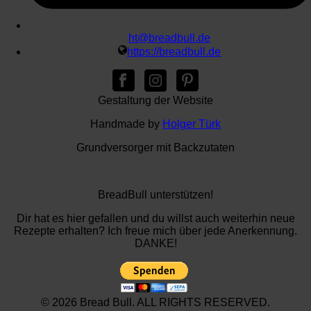
ht@breadbull.de
https://breadbull.de
Gestaltung der Website
Handmade by
Holger Türk
Grundversorger mit Backzutaten
BreadBull unterstützen!
Dir hat es hier gefallen und du willst auch weiterhin neue
Rezepte erhalten? Ich freue mich über jede Anerkennung.
DANKE!
© 2026 Bread Bull. ALL RIGHTS RESERVED.