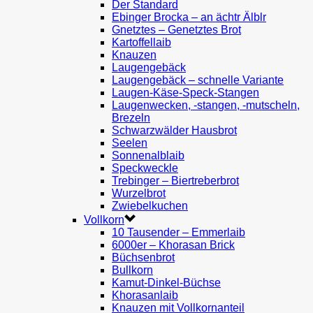
Der Standard
Ebinger Brocka – an ächtr Älblr
Gnetztes – Genetztes Brot
Kartoffellaib
Knauzen
Laugengebäck
Laugengebäck – schnelle Variante
Laugen-Käse-Speck-Stangen
Laugenwecken, -stangen, -mutscheln,
Brezeln
Schwarzwälder Hausbrot
Seelen
Sonnenalblaib
Speckweckle
Trebinger – Biertreberbrot
Wurzelbrot
Zwiebelkuchen
Vollkorn
10 Tausender – Emmerlaib
6000er – Khorasan Brick
Büchsenbrot
Bullkorn
Kamut-Dinkel-Büchse
Khorasanlaib
Knauzen mit Vollkornanteil