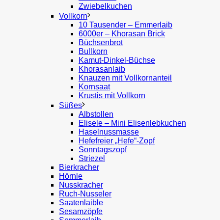
Zwiebelkuchen
Vollkorn
10 Tausender – Emmerlaib
6000er – Khorasan Brick
Büchsenbrot
Bullkorn
Kamut-Dinkel-Büchse
Khorasanlaib
Knauzen mit Vollkornanteil
Kornsaat
Krustis mit Vollkorn
Süßes
Albstollen
Elisele – Mini Elisenlebkuchen
Haselnussmasse
Hefefreier „Hefe“-Zopf
Sonntagszopf
Striezel
Bierkracher
Hörnle
Nusskracher
Ruch-Nusseler
Saatenlaible
Sesamzöpfe