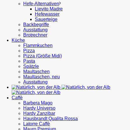
Hefe-Alternativen
Lievito Madre
Hefewasser
Sauerteige
Backbegriffe
Ausstattung
Brotrechner
Küche
Flammkuchen
Pizza
Pizza (Größe Midi)
Pasta
Spätzle
Maultaschen
Maultaschen, neu
Ausstattung
Caffè
Barbera Mago
Hardy Universo
Hardy Zanzibar
Hausbrandt Qualita Rossa
Latorre Caffè
Mauro Premium