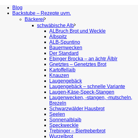
Blog
Backstube – Rezepte uvm.
Bäckerei
schwäbische Alb
ALBruch Brot und Weckle
Albspitz
ALB-Spuntino
Bauernwecken
Der Standard
Ebinger Brocka – an ächtr Älblr
Gnetztes – Genetztes Brot
Kartoffellaib
Knauzen
Laugengebäck
Laugengebäck – schnelle Variante
Laugen-Käse-Speck-Stangen
Laugenwecken, -stangen, -mutscheln,
Brezeln
Schwarzwälder Hausbrot
Seelen
Sonnenalblaib
Speckweckle
Trebinger – Biertreberbrot
Wurzelbrot