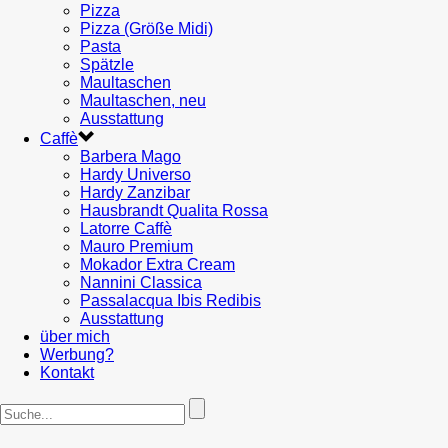
Pizza
Pizza (Größe Midi)
Pasta
Spätzle
Maultaschen
Maultaschen, neu
Ausstattung
Caffè
Barbera Mago
Hardy Universo
Hardy Zanzibar
Hausbrandt Qualita Rossa
Latorre Caffè
Mauro Premium
Mokador Extra Cream
Nannini Classica
Passalacqua Ibis Redibis
Ausstattung
über mich
Werbung?
Kontakt