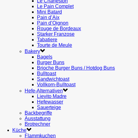
Le Charleston
Le Pain Complet
Mini Batard
Pain d’Aix
Pain d’Oignon
Rouge de Bordeaux
Starker Franzose
Tabatiere
Tourte de Meule
Bakery
Bagels
Burger Buns
Brioche Burger Buns / Hotdog Buns
Bulltoast
Sandwichtoast
Vollkorn-Bulltoast
Hefe-Alternativen
Lievito Madre
Hefewasser
Sauerteige
Backbegriffe
Ausstattung
Brotrechner
Küche
Flammkuchen