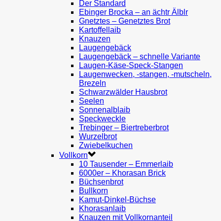
Der Standard
Ebinger Brocka – an ächtr Älblr
Gnetztes – Genetztes Brot
Kartoffellaib
Knauzen
Laugengebäck
Laugengebäck – schnelle Variante
Laugen-Käse-Speck-Stangen
Laugenwecken, -stangen, -mutscheln,
Brezeln
Schwarzwälder Hausbrot
Seelen
Sonnenalblaib
Speckweckle
Trebinger – Biertreberbrot
Wurzelbrot
Zwiebelkuchen
Vollkorn
10 Tausender – Emmerlaib
6000er – Khorasan Brick
Büchsenbrot
Bullkorn
Kamut-Dinkel-Büchse
Khorasanlaib
Knauzen mit Vollkornanteil