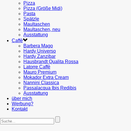
Pizza
Pizza (Größe Midi)
Pasta
Spätzle
Maultaschen
Maultaschen, neu
Ausstattung
Caffè
Barbera Mago
Hardy Universo
Hardy Zanzibar
Hausbrandt Qualita Rossa
Latorre Caffè
Mauro Premium
Mokador Extra Cream
Nannini Classica
Passalacqua Ibis Redibis
Ausstattung
über mich
Werbung?
Kontakt