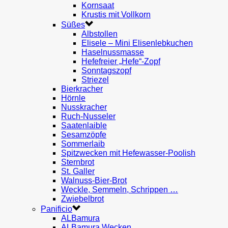
Kornsaat
Krustis mit Vollkorn
Süßes
Albstollen
Elisele – Mini Elisenlebkuchen
Haselnussmasse
Hefefreier „Hefe“-Zopf
Sonntagszopf
Striezel
Bierkracher
Hörnle
Nusskracher
Ruch-Nusseler
Saatenlaible
Sesamzöpfe
Sommerlaib
Spitzwecken mit Hefewasser-Poolish
Sternbrot
St. Galler
Walnuss-Bier-Brot
Weckle, Semmeln, Schrippen …
Zwiebelbrot
Panificio
ALBamura
ALBamura Wecken