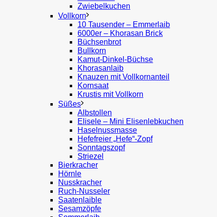
Zwiebelkuchen
Vollkorn
10 Tausender – Emmerlaib
6000er – Khorasan Brick
Büchsenbrot
Bullkorn
Kamut-Dinkel-Büchse
Khorasanlaib
Knauzen mit Vollkornanteil
Kornsaat
Krustis mit Vollkorn
Süßes
Albstollen
Elisele – Mini Elisenlebkuchen
Haselnussmasse
Hefefreier „Hefe“-Zopf
Sonntagszopf
Striezel
Bierkracher
Hörnle
Nusskracher
Ruch-Nusseler
Saatenlaible
Sesamzöpfe