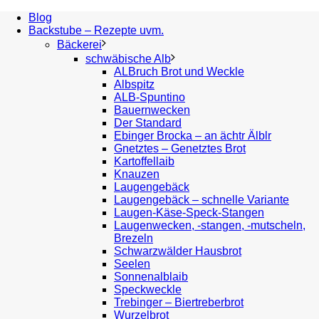
Blog
Backstube – Rezepte uvm.
Bäckerei
schwäbische Alb
ALBruch Brot und Weckle
Albspitz
ALB-Spuntino
Bauernwecken
Der Standard
Ebinger Brocka – an ächtr Älblr
Gnetztes – Genetztes Brot
Kartoffellaib
Knauzen
Laugengebäck
Laugengebäck – schnelle Variante
Laugen-Käse-Speck-Stangen
Laugenwecken, -stangen, -mutscheln,
Brezeln
Schwarzwälder Hausbrot
Seelen
Sonnenalblaib
Speckweckle
Trebinger – Biertreberbrot
Wurzelbrot