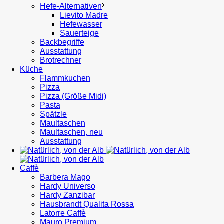
Hefe-Alternativen
Lievito Madre
Hefewasser
Sauerteige
Backbegriffe
Ausstattung
Brotrechner
Küche
Flammkuchen
Pizza
Pizza (Größe Midi)
Pasta
Spätzle
Maultaschen
Maultaschen, neu
Ausstattung
Caffè
Barbera Mago
Hardy Universo
Hardy Zanzibar
Hausbrandt Qualita Rossa
Latorre Caffè
Mauro Premium