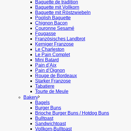
Baguette de tradition
Baguette mit Vollkorn
Baguette mit Röstzwiebeln
Poolish Baguette
Chignon Bacon
Couronne Sesamé
Fougasse
Französisches Landbrot
Kerniger Franzose
Le Charleston
Le Pain Complet
Mini Batard
Pain d’Aix
Pain d’Oignon
Rouge de Bordeaux
Starker Franzose
Tabatiere
Tourte de Meule
Bakery
Bagels
Burger Buns
Brioche Burger Buns / Hotdog Buns
Bulltoast
Sandwichtoast
Vollkorn-Bulltoast