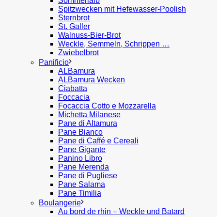
Sommerlaib
Spitzwecken mit Hefewasser-Poolish
Sternbrot
St. Galler
Walnuss-Bier-Brot
Weckle, Semmeln, Schrippen …
Zwiebelbrot
Panificio
ALBamura
ALBamura Wecken
Ciabatta
Foccacia
Focaccia Cotto e Mozzarella
Michetta Milanese
Pane di Altamura
Pane Bianco
Pane di Caffé e Cereali
Pane Gigante
Panino Libro
Pane Merenda
Pane di Pugliese
Pane Salama
Pane Timilia
Boulangerie
Au bord de rhin – Weckle und Batard