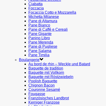
Ciabatta
Foccacia
Focaccia Cotto e Mozzarella
Michetta Milanese
Pane di Altamura
Pane Bianco
Pane di Caffé e Cereali
Pane Gigante
Panino Libro
Pane Merenda
Pane di Pugliese
Pane Salama
Pane Timilia
Boulangerie
Au bord de rhin – Weckle und Batard
Baguette de tradition
Baguette mit Vollkorn
Baguette mit Röstzwiebeln
Poolish Baguette
Chignon Bacon
Couronne Sesamé
Fougasse
Französisches Landbrot
Kerniger Franzose