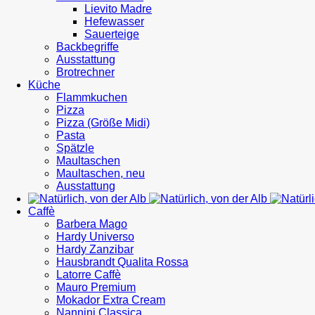
Lievito Madre
Hefewasser
Sauerteige
Backbegriffe
Ausstattung
Brotrechner
Küche
Flammkuchen
Pizza
Pizza (Größe Midi)
Pasta
Spätzle
Maultaschen
Maultaschen, neu
Ausstattung
Caffè
Barbera Mago
Hardy Universo
Hardy Zanzibar
Hausbrandt Qualita Rossa
Latorre Caffè
Mauro Premium
Mokador Extra Cream
Nannini Classica