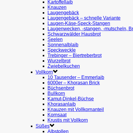
Kartoffellaib
Knauzen
Laugengebäck
Laugengebäck – schnelle Variante
Laugen-Käse-Speck-Stangen
Laugenwecken, -stangen, -mutscheln, B
Schwarzwälder Hausbrot
Seelen
Sonnenalblaib
Speckweckle
Trebinger – Biertreberbrot
Wurzelbrot
Zwiebelkuchen
Vollkorn
10 Tausender – Emmerlaib
6000er – Khorasan Brick
Büchsenbrot
Bullkorn
Kamut-Dinkel-Büchse
Khorasanlaib
Knauzen mit Vollkornanteil
Kornsaat
Krustis mit Vollkorn
Süßes
Albstollen