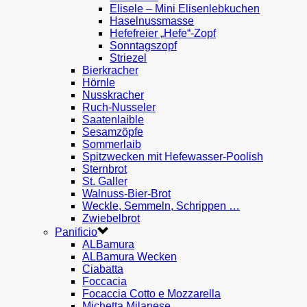
Elisele – Mini Elisenlebkuchen
Haselnussmasse
Hefefreier „Hefe“-Zopf
Sonntagszopf
Striezel
Bierkracher
Hörnle
Nusskracher
Ruch-Nusseler
Saatenlaible
Sesamzöpfe
Sommerlaib
Spitzwecken mit Hefewasser-Poolish
Sternbrot
St. Galler
Walnuss-Bier-Brot
Weckle, Semmeln, Schrippen …
Zwiebelbrot
Panificio
ALBamura
ALBamura Wecken
Ciabatta
Foccacia
Focaccia Cotto e Mozzarella
Michetta Milanese