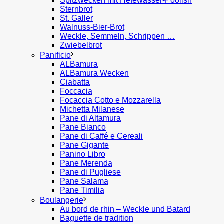
Spitzwecken mit Hefewasser-Poolish
Sternbrot
St. Galler
Walnuss-Bier-Brot
Weckle, Semmeln, Schrippen …
Zwiebelbrot
Panificio
ALBamura
ALBamura Wecken
Ciabatta
Foccacia
Focaccia Cotto e Mozzarella
Michetta Milanese
Pane di Altamura
Pane Bianco
Pane di Caffé e Cereali
Pane Gigante
Panino Libro
Pane Merenda
Pane di Pugliese
Pane Salama
Pane Timilia
Boulangerie
Au bord de rhin – Weckle und Batard
Baguette de tradition