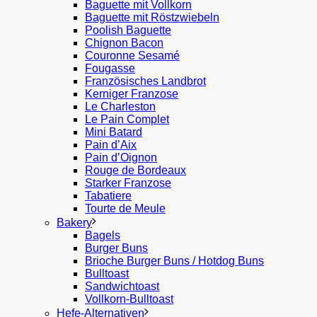
Baguette mit Vollkorn
Baguette mit Röstzwiebeln
Poolish Baguette
Chignon Bacon
Couronne Sesamé
Fougasse
Französisches Landbrot
Kerniger Franzose
Le Charleston
Le Pain Complet
Mini Batard
Pain d’Aix
Pain d’Oignon
Rouge de Bordeaux
Starker Franzose
Tabatiere
Tourte de Meule
Bakery
Bagels
Burger Buns
Brioche Burger Buns / Hotdog Buns
Bulltoast
Sandwichtoast
Vollkorn-Bulltoast
Hefe-Alternativen