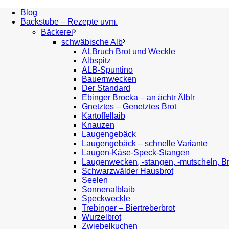
Blog
Backstube – Rezepte uvm.
Bäckerei
schwäbische Alb
ALBruch Brot und Weckle
Albspitz
ALB-Spuntino
Bauernwecken
Der Standard
Ebinger Brocka – an ächtr Älblr
Gnetztes – Genetztes Brot
Kartoffellaib
Knauzen
Laugengebäck
Laugengebäck – schnelle Variante
Laugen-Käse-Speck-Stangen
Laugenwecken, -stangen, -mutscheln, B
Schwarzwälder Hausbrot
Seelen
Sonnenalblaib
Speckweckle
Trebinger – Biertreberbrot
Wurzelbrot
Zwiebelkuchen