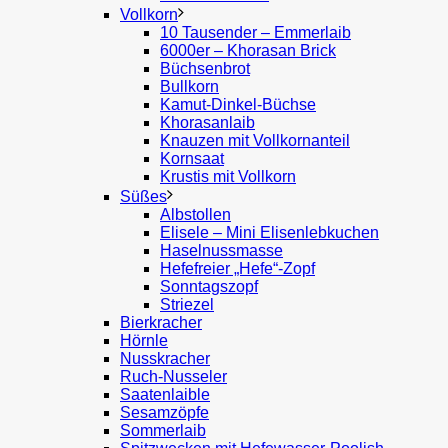
Vollkorn
10 Tausender – Emmerlaib
6000er – Khorasan Brick
Büchsenbrot
Bullkorn
Kamut-Dinkel-Büchse
Khorasanlaib
Knauzen mit Vollkornanteil
Kornsaat
Krustis mit Vollkorn
Süßes
Albstollen
Elisele – Mini Elisenlebkuchen
Haselnussmasse
Hefefreier „Hefe“-Zopf
Sonntagszopf
Striezel
Bierkracher
Hörnle
Nusskracher
Ruch-Nusseler
Saatenlaible
Sesamzöpfe
Sommerlaib