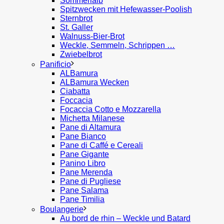
Sommerlaib
Spitzwecken mit Hefewasser-Poolish
Sternbrot
St. Galler
Walnuss-Bier-Brot
Weckle, Semmeln, Schrippen …
Zwiebelbrot
Panificio
ALBamura
ALBamura Wecken
Ciabatta
Foccacia
Focaccia Cotto e Mozzarella
Michetta Milanese
Pane di Altamura
Pane Bianco
Pane di Caffé e Cereali
Pane Gigante
Panino Libro
Pane Merenda
Pane di Pugliese
Pane Salama
Pane Timilia
Boulangerie
Au bord de rhin – Weckle und Batard