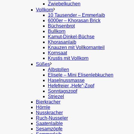
Zwiebelkuchen
Vollkorn
10 Tausender – Emmerlaib
6000er – Khorasan Brick
Büchsenbrot
Bullkorn
Kamut-Dinkel-Büchse
Khorasanlaib
Knauzen mit Vollkornanteil
Kornsaat
Krustis mit Vollkorn
Süßes
Albstollen
Elisele – Mini Elisenlebkuchen
Haselnussmasse
Hefefreier „Hefe“-Zopf
Sonntagszopf
Striezel
Bierkracher
Hörnle
Nusskracher
Ruch-Nusseler
Saatenlaible
Sesamzöpfe