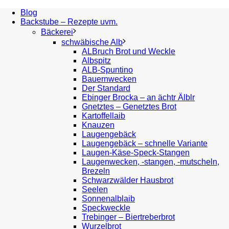
Blog
Backstube – Rezepte uvm.
Bäckerei
schwäbische Alb
ALBruch Brot und Weckle
Albspitz
ALB-Spuntino
Bauernwecken
Der Standard
Ebinger Brocka – an ächtr Älblr
Gnetztes – Genetztes Brot
Kartoffellaib
Knauzen
Laugengebäck
Laugengebäck – schnelle Variante
Laugen-Käse-Speck-Stangen
Laugenwecken, -stangen, -mutscheln,
Brezeln
Schwarzwälder Hausbrot
Seelen
Sonnenalblaib
Speckweckle
Trebinger – Biertreberbrot
Wurzelbrot