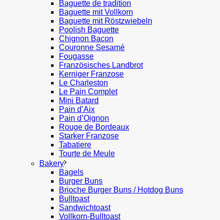
Baguette de tradition
Baguette mit Vollkorn
Baguette mit Röstzwiebeln
Poolish Baguette
Chignon Bacon
Couronne Sesamé
Fougasse
Französisches Landbrot
Kerniger Franzose
Le Charleston
Le Pain Complet
Mini Batard
Pain d’Aix
Pain d’Oignon
Rouge de Bordeaux
Starker Franzose
Tabatiere
Tourte de Meule
Bakery
Bagels
Burger Buns
Brioche Burger Buns / Hotdog Buns
Bulltoast
Sandwichtoast
Vollkorn-Bulltoast