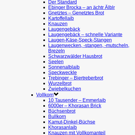
Der Standard
Ebinger Brocka – an ächtr Älblr
Gnetztes – Genetztes Brot
Kartoffellaib
Knauzen
Laugengebäck
Laugengebäck – schnelle Variante
Laugen-Käse-Speck-Stangen
Laugenwecken, -stangen, -mutscheln,
Brezeln
Schwarzwälder Hausbrot
Seelen
Sonnenalblaib
Speckweckle
Trebinger – Biertreberbrot
Wurzelbrot
Zwiebelkuchen
Vollkorn
10 Tausender – Emmerlaib
6000er – Khorasan Brick
Büchsenbrot
Bullkorn
Kamut-Dinkel-Büchse
Khorasanlaib
Knauzen mit Vollkornanteil