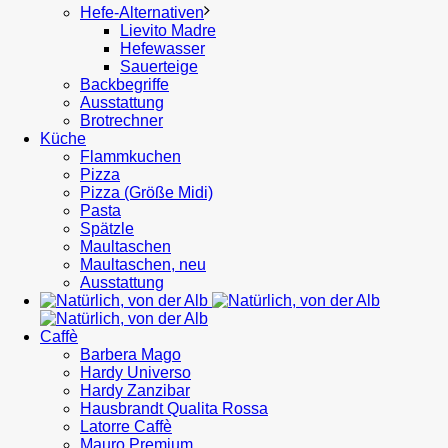
Hefe-Alternativen
Lievito Madre
Hefewasser
Sauerteige
Backbegriffe
Ausstattung
Brotrechner
Küche
Flammkuchen
Pizza
Pizza (Größe Midi)
Pasta
Spätzle
Maultaschen
Maultaschen, neu
Ausstattung
Caffè
Barbera Mago
Hardy Universo
Hardy Zanzibar
Hausbrandt Qualita Rossa
Latorre Caffè
Mauro Premium