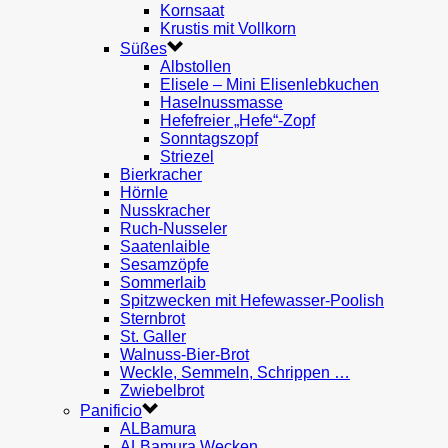
Kornsaat
Krustis mit Vollkorn
Süßes
Albstollen
Elisele – Mini Elisenlebkuchen
Haselnussmasse
Hefefreier „Hefe“-Zopf
Sonntagszopf
Striezel
Bierkracher
Hörnle
Nusskracher
Ruch-Nusseler
Saatenlaible
Sesamzöpfe
Sommerlaib
Spitzwecken mit Hefewasser-Poolish
Sternbrot
St. Galler
Walnuss-Bier-Brot
Weckle, Semmeln, Schrippen …
Zwiebelbrot
Panificio
ALBamura
ALBamura Wecken