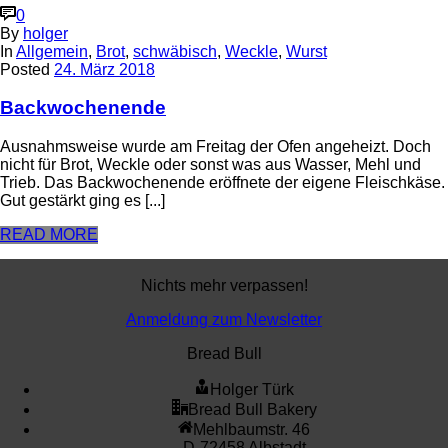
0
By
holger
In
Allgemein
,
Brot
,
schwäbisch
,
Weckle
,
Wurst
Posted
24. März 2018
Backwochenende
Ausnahmsweise wurde am Freitag der Ofen angeheizt. Doch
nicht für Brot, Weckle oder sonst was aus Wasser, Mehl und
Trieb. Das Backwochenende eröffnete der eigene Fleischkäse.
Gut gestärkt ging es [...]
READ MORE
Nichts mehr verpassen!
Anmeldung zum Newsletter
Bread Bull
Holger Türk
Bread Bull Bakery
Mehlbaumstr. 46
D-72458 Albstadt