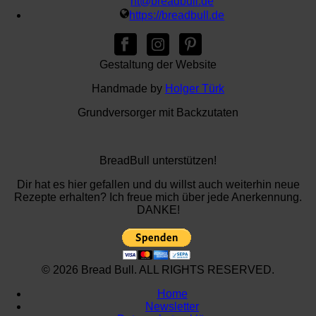
ht@breadbull.de
https://breadbull.de
Gestaltung der Website
Handmade by
Holger Türk
Grundversorger mit Backzutaten
BreadBull unterstützen!
Dir hat es hier gefallen und du willst auch weiterhin neue
Rezepte erhalten? Ich freue mich über jede Anerkennung.
DANKE!
© 2026 Bread Bull. ALL RIGHTS RESERVED.
Home
Newsletter