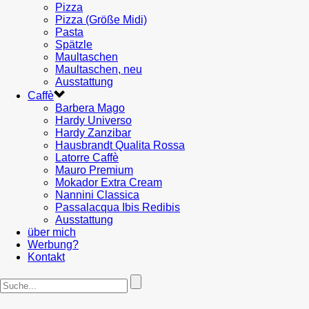
Pizza
Pizza (Größe Midi)
Pasta
Spätzle
Maultaschen
Maultaschen, neu
Ausstattung
Caffè
Barbera Mago
Hardy Universo
Hardy Zanzibar
Hausbrandt Qualita Rossa
Latorre Caffè
Mauro Premium
Mokador Extra Cream
Nannini Classica
Passalacqua Ibis Redibis
Ausstattung
über mich
Werbung?
Kontakt