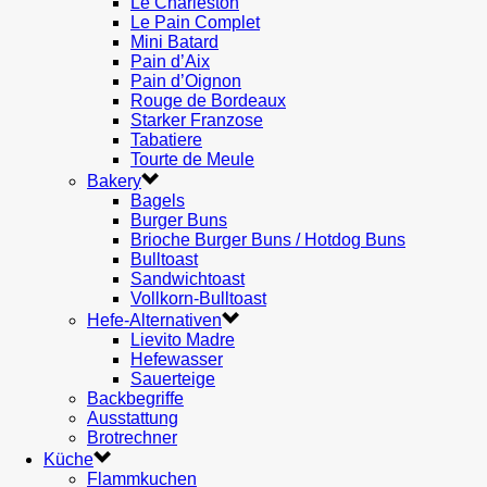
Le Charleston
Le Pain Complet
Mini Batard
Pain d’Aix
Pain d’Oignon
Rouge de Bordeaux
Starker Franzose
Tabatiere
Tourte de Meule
Bakery
Bagels
Burger Buns
Brioche Burger Buns / Hotdog Buns
Bulltoast
Sandwichtoast
Vollkorn-Bulltoast
Hefe-Alternativen
Lievito Madre
Hefewasser
Sauerteige
Backbegriffe
Ausstattung
Brotrechner
Küche
Flammkuchen