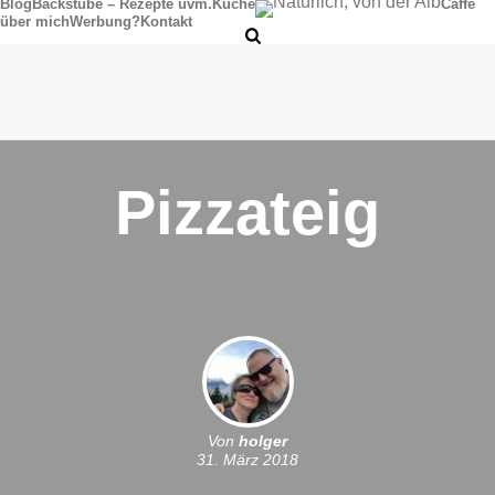
Blog
Backstube – Rezepte uvm.
Küche
Caffè
über mich
Werbung?
Kontakt
Pizzateig
Von
holger
31. März 2018