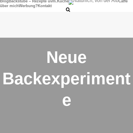
Blog
Backstube – Rezepte uvm.
Küche
Caffè
über mich
Werbung?
Kontakt
Neue
Backexperiment
e